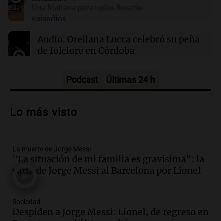
ante la llegada del tifón Dolphin
Una Mañana para todos Rosario
Episodios
02:03
Tecnología
Audio.
Orellana Lucca celebró su peña
Airbnb acelera el lanzamiento de funciones
de folclore en Córdoba
gracias a la inteligencia artificial en su
búsqueda
Tarde y Media
Episodios
Podcast
Últimas 24 h
Audio.
Trágico accidente en Mendoza:
un muerto y varios heridos tras caída de
Lo más visto
vehículos desde un puente
Panorama Federal
Episodios
La muerte de Jorge Messi
Audio.
Tragedia en Mendoza: un muerto
"La situación de mi familia es gravísima": la
y cinco heridos tras caer dos autos desde
carta de Jorge Messi al Barcelona por Lionel
un puente
Una mañana para todos
Episodios
Sociedad
Audio.
Messi llegará esta noche a
Despiden a Jorge Messi: Lionel, de regreso en