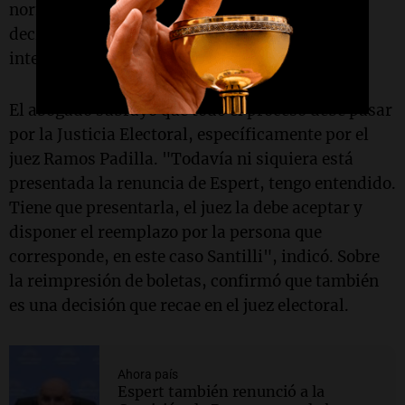
normativa actual es taxativa. "El artículo 7 del
decreto 171 de 2019 es inapelable, no hay
interpretación posible", afirmó.
El abogado subrayó que todo el proceso debe pasar
por la Justicia Electoral, específicamente por el
juez Ramos Padilla. "Todavía ni siquiera está
presentada la renuncia de Espert, tengo entendido.
Tiene que presentarla, el juez la debe aceptar y
disponer el reemplazo por la persona que
corresponde, en este caso Santilli", indicó. Sobre
la reimpresión de boletas, confirmó que también
es una decisión que recae en el juez electoral.
Ahora país
Espert también renunció a la