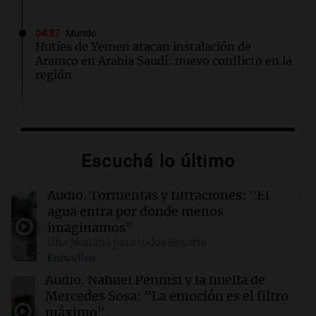
04:37
Mundo
Hutíes de Yemen atacan instalación de
Aramco en Arabia Saudí: nuevo conflicto en la
región
04:19
Mundo
Incendios forestales en Indonesia: se
intensifican las llamas en el Parque Nacional
Escuchá lo último
Bromo Tengger Semeru
Audio.
Tormentas y filtraciones: "El
03:26
Mundo
agua entra por donde menos
Chipre iniciará suministro de gas natural a
imaginamos"
Europa en marzo de 2028, según su ministro
Una Mañana para todos Rosario
de Energía
Episodios
Audio.
Nahuel Pennisi y la huella de
02:13
Mundo
Mercedes Sosa: "La emoción es el filtro
Más de 1.300 vuelos cancelados en Shanghái
máximo".