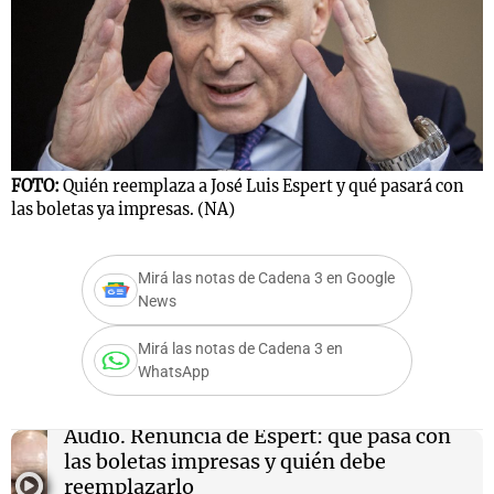
Notas
s
Notas
La Sole en
ial
Mundial 2026
Cadena 3
FOTO:
Quién reemplaza a José Luis Espert y qué pasará con
las boletas ya impresas. (NA)
Mirá las notas de Cadena 3 en Google
News
Mirá las notas de Cadena 3 en
WhatsApp
Audio.
Renuncia de Espert: qué pasa con
las boletas impresas y quién debe
reemplazarlo