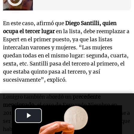
En este caso, afirmó que
Diego Santilli, quien
ocupa el tercer lugar
en la lista, debe reemplazar a
Espert en el primer puesto, ya que las listas
intercalan varones y mujeres. “Las mujeres
quedan todas en el mismo lugar: segunda, cuarta,
sexta, etc. Santilli pasa del tercero al primero, el
que estaba quinto pasa al tercero, y así
sucesivamente”, explicó.
Lonigro también abordó un
precedente
mencionado,
el caso de Fernando Niembro en
2015, donde Silvia Lospennato lo reemplazó pese a
Play
ser mujer. "Eso fue en 2015, pero el decreto del que
Video
hablo es de 2019", aclaró, destacando que la