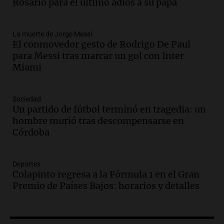
Rosario para acompañar a su familia
Rosario para el último adiós a su papá
tras la muerte de su papá
Una mañana para todos
La muerte de Jorge Messi
Episodios
El conmovedor gesto de Rodrigo De Paul
Audio.
Ley de Propiedad Privada: el revés
para Messi tras marcar un gol con Inter
en el Congreso expuso una debilidad
Miami
comunicacional del Gobierno
Una mañana para todos
Episodios
Sociedad
Un partido de fútbol terminó en tragedia: un
Audio.
Casabindo se prepara para una
hombre murió tras descompensarse en
celebración única: 30.000 turistas y el
Córdoba
tradicional Toreo de la Vincha
Una mañana para todos
Episodios
Deportes
Audio.
Borges, abogada de Pourrain:
Colapinto regresa a la Fórmula 1 en el Gran
"Tres hombres se lo llevaron para
Premio de Países Bajos: horarios y detalles
hacerle preguntas y nunca regresó"
Una mañana para todos
Episodios