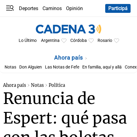
Deportes
Caminos
Opinión
Participá
Programas
Últimas coberturas
Últimas 24 h
En YouTube
Clima
Horóscopo
Lo Último
Argentina
Córdoba
Rosario
Ahora país
Notas
Don Alguien
Las Notas de Fefe
En familia, aquí y allá
Conexi
Ahora país
Notas
Política
Renuncia de
Espert: qué pasa