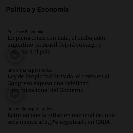
Audio.
Voluntarios limpiaron 9.000
Política y Economía
metros del río Suquía y retiraron hasta
800 kilos de basura por jornada
Una mañana para todos
Episodios
Política y Economía
En plena crisis con Lula, el embajador
Audio.
La historia de la servilleta que
argentino en Brasil dejará su cargo y
firmó Jorge Messi para el primer
regresará al país
contrato de Leo con Barcelona
Una mañana para todos
Episodios
Una mañana para todos
Ley de Propiedad Privada: el revés en el
Audio.
Joan Gaspart: "Sin Jorge, no sé si
Congreso expuso una debilidad
Messi hubiera llegado adonde llegó"
comunicacional del Gobierno
Una mañana para todos
Episodios
Una mañana para todos
Audio.
El orgullo y el sueño argentino de
Estiman que la inflación nacional de julio
Jorge Messi en una entrevista con Rony
será menor al 2,9% registrado en CABA
Vargas en 2007
Una mañana para todos