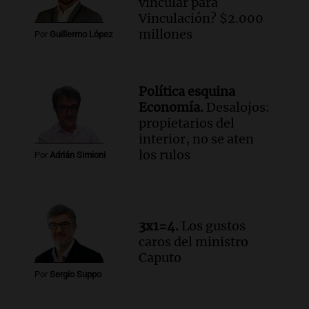
para poder seguir viviend
vincular para
Una mañana para todos
Vinculación? $2.000
Episodios
millones
Por
Guillermo López
Audio.
Estiman que la inflación nacional
de julio será menor al 2,9% registrado
en CABA
Política esquina
Una mañana para todos
Economía.
Desalojos:
Episodios
propietarios del
Audio.
Altas Cumbres: rescataron a una
interior, no se aten
cabra que llevaba ocho días atrapada en
los rulos
Por
Adrián Simioni
un precipicio
Una mañana para todos
Episodios
Audio.
Chile planteó mejorar la
3x1=4.
Los gustos
conectividad fronteriza, aérea y digital
caros del ministro
con Jujuy
Caputo
Panorama Federal
Por
Sergio Suppo
Episodios