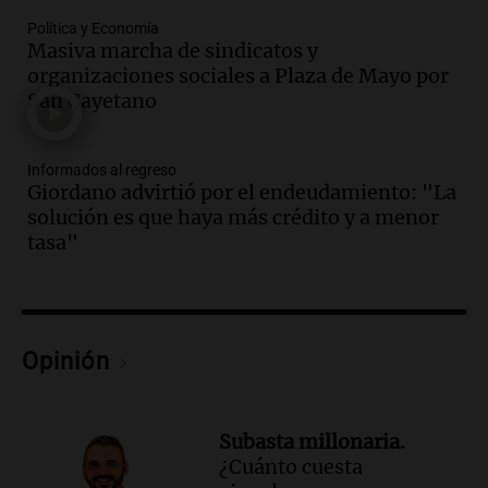
Episodios
Política y Economía
Audio.
El abuelo de Agostina Vega, tras
Masiva marcha de sindicatos y
las nuevas detenciones: "En esa casa
organizaciones sociales a Plaza de Mayo por
todos tenían algo que ver"
San Cayetano
Una mañana para todos
Episodios
Informados al regreso
Audio.
Una nutricionista derribó el mito
Giordano advirtió por el endeudamiento: "La
del desayuno ideal: qué alimentos
solución es que haya más crédito y a menor
conviene priorizar
tasa"
Una mañana para todos
Episodios
Audio.
Murió Jorge Messi
Opinión
Una mañana para todos
Episodios
Audio.
Mateo, a los 25 años, lucha
Subasta millonaria.
contra el tiempo: necesita un trasplante
¿Cuánto cuesta