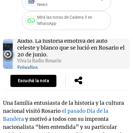
News
Mirá las notas de Cadena 3 en
WhatsApp
Notas
s
Notas
La Sole en
Audio.
La historia emotiva del auto
ial
Mundial 2026
Cadena 3
celeste y blanco que se lució en Rosario el
20 de junio.
Viva la Radio Rosario
Episodios
Escuchá la nota
Una familia entusiasta de la historia y la cultura
nacional visitó Rosario
el pasado Día de la
Bandera
y motivó a todos con su impronta
nacionalista “bien entendida” y su particular