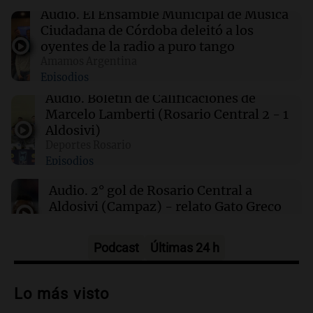
sábado 8 de agosto
Audio.
El Ensamble Municipal de Música
Ciudadana de Córdoba deleitó a los
oyentes de la radio a puro tango
00:08
La Cadena del Gol
Amamos Argentina
Independiente Rivadavia venció de local a
Episodios
Estudiantes de Río Cuarto y escala posiciones
en su zona
Audio.
Boletín de Calificaciones de
Marcelo Lamberti (Rosario Central 2 - 1
Aldosivi)
00:05
Clima
Deportes Rosario
Clima en CABA: cómo estará el tiempo este
Episodios
sábado 8 de agosto
Audio.
2° gol de Rosario Central a
Aldosivi (Campaz) - relato Gato Greco
Deportes Rosario
Episodios
Podcast
Últimas 24 h
Audio.
Nuevo desarrollo urbano y casa
del estudiante impulsan el crecimiento
Lo más visto
en Villa María