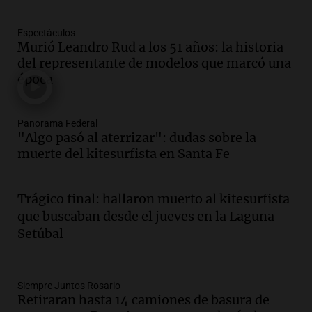
Panorama Federal
Episodios
Espectáculos
Audio.
La gran exposición de la rural de
Murió Leandro Rud a los 51 años: la historia
la Bulaya abrirá sus puertas mañana con
del representante de modelos que marcó una
diversas actividades y sorpresas
época
Panorama Federal
Episodios
Audio.
Villa María presenta nuevos
Panorama Federal
edificios y proyecta una casa del
"Algo pasó al aterrizar": dudas sobre la
estudiante con 48 municipios
muerte del kitesurfista en Santa Fe
involucrados
Panorama Federal
Episodios
Trágico final: hallaron muerto al kitesurfista
Audio.
1° gol de Rosario Central a
que buscaban desde el jueves en la Laguna
Aldosivi (Zalazar en contra) - relato
Setúbal
Gato Greco
Deportes Rosario
Episodios
Audio.
Recomendaciones de vino
Siempre Juntos Rosario
Retiraran hasta 14 camiones de basura de
bonarda para disfrutar el fin de semana