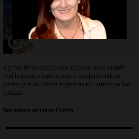
Viva la Radio Rosario
Baile, cumbia y clamor popular
con La Vanidosa y Cadena 3 en
el Monumento
A pesar de no tener redes sociales, en el mundo
real la familia espera seguir compartiendo su
pasión por la cultura argentina en futuras fechas
patrias.
Entrevista de Lucas Correa.