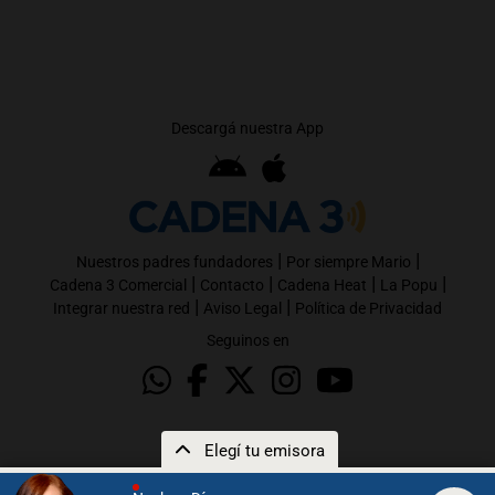
Descargá nuestra App
|
|
Nuestros padres fundadores
Por siempre Mario
|
|
|
|
Cadena 3 Comercial
Contacto
Cadena Heat
La Popu
|
|
Integrar nuestra red
Aviso Legal
Política de Privacidad
Seguinos en
Elegí tu emisora