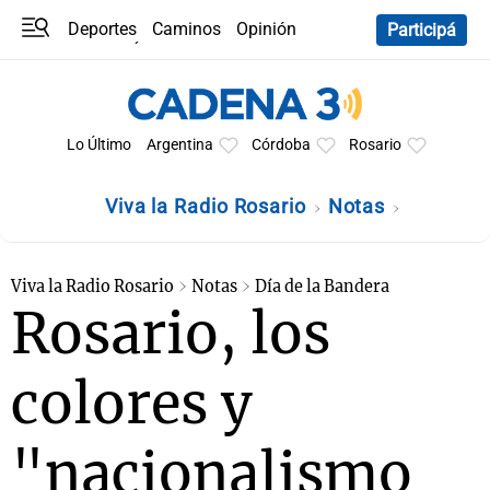
Deportes
Caminos
Opinión
Participá
Programas
Últimas coberturas
Últimas 24 h
En YouTube
Clima
Horóscopo
Lo Último
Argentina
Córdoba
Rosario
Viva la Radio Rosario
Notas
Viva la Radio Rosario
Notas
Día de la Bandera
Rosario, los
colores y
"nacionalismo