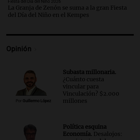
Fiesta del Día del Niño 2026
La Granja de Zenón se suma a la gran Fiesta
Audio.
Gabriela Irrazábal: “Un 35,5% de
del Día del Niño en el Kempes
la población del país fue a templos a
buscar ayuda el último año”
La Argentina, hoy
Episodios
Audio.
"Algo pasó al aterrizar": dudas
Opinión
sobre la muerte del kitesurfista en
Santa Fe.
Noticias Rosario
Subasta millonaria.
Episodios
¿Cuánto cuesta
Audio.
José Roccuzzo, cortes de carne y
vincular para
compras de Antonella: bromas en
Vinculación? $2.000
Rosario.
millones
Por
Guillermo López
Ahora país
Episodios
Audio.
José Roccuzzo, cortes de carne y
Política esquina
compras de Antonella: bromas en
Economía.
Desalojos:
Rosario.