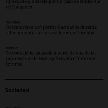
una casa en Rosario por un caso de síndrome
en Mendoza
de Diógenes
Panorama Federal
Episodios
Audio.
Mañana inicia la gran exposición
Sociedad
en la Sociedad Rural de Bulaya con
Rescataron a 146 perros hacinados durante
actividades para toda la familia
allanamientos a dos criaderos en Córdoba
Panorama Federal
Episodios
Básquet
Audio.
Villa María presenta nuevos
Se conoció la causa de muerte de una de las
edificios y una casa del estudiante para
promesas de la NBA: qué reveló el informe
jóvenes de la región
forense
Panorama Federal
Episodios
Audio.
Preparativos finales para la gran
exposición en la sociedad rural de
Bulaya este sábado
Sociedad
Panorama Federal
Episodios
Audio.
Denuncias por represión en el