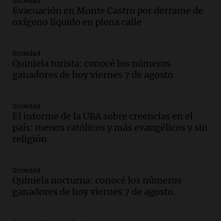
Sociedad
Congreso y evacuación por derrame de
Evacuación en Monte Castro por derrame de
oxígeno en Montecastro
oxígeno líquido en plena calle
Panorama Federal
Episodios
Sociedad
Audio.
Río Gallegos reporta frío extremo
Quiniela turista: conocé los números
y llega avión para escuelas de la décima
ganadores de hoy viernes 7 de agosto.
brigada aérea
Panorama Federal
Episodios
Sociedad
El informe de la UBA sobre creencias en el
Audio.
La justicia reconoce al COVID
país: menos católicos y más evangélicos y sin
como enfermedad laboral tras la muerte
religión
de un docente
Panorama Federal
Episodios
Sociedad
Audio.
Aumento de tarifas de luz en San
Quiniela nocturna: conocé los números
Luis a partir de agosto por nueva
ganadores de hoy viernes 7 de agosto.
regulación de la energía
Panorama Federal
Episodios