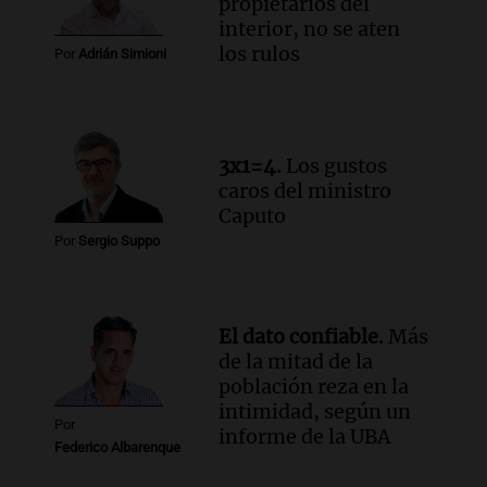
propietarios del
Viva la Radio Rosario
interior, no se aten
Episodios
los rulos
Por
Adrián Simioni
Audio.
Luciano Cáceres llega a Córdoba a
presentar “Paraíso”, una obra que
cuestiona certezas masculinas
Amamos Argentina
3x1=4.
Los gustos
Episodios
caros del ministro
Caputo
Por
Sergio Suppo
El dato confiable.
Más
de la mitad de la
población reza en la
intimidad, según un
Por
informe de la UBA
Federico Albarenque