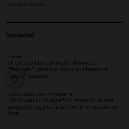
Episodios
novia en Chaco
Audio.
Santa Fe reactivará 1.500
viviendas paralizadas tras el cierre de
Procrear en la provincia
Panorama Federal
Sociedad
Episodios
Audio.
Debate en el Senado por la ley de
propiedad privada genera preocupación
y críticas entre senadores
Sociedad
El sistema Lince permitió detener a
Panorama Federal
“Pescado”, prófugo ligado a la banda de
Episodios
“Lichi” Romero
Audio.
La comunidad boliviana en Salta:
un pilar cultural y social según Antonio
Marocco
Visita del papa León XIV a Argentina
Panorama Federal
"Difundan el milagro": el recuerdo de una
Episodios
amiga del papa León XIV sobre su misión en
Audio.
Ordenan el reintegro de dos
Perú
niños a Córdoba tras disputa de
custodia en Salta