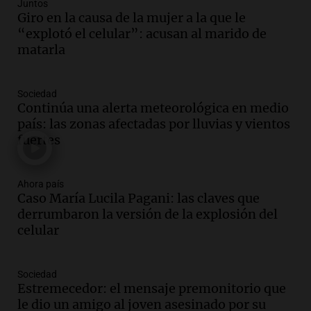
Audio.
Estados Unidos advierte sobre
Juntos
contrato entre cooperativa argentina y
Giro en la causa de la mujer a la que le
Huawei en Neuquén
“explotó el celular”: acusan al marido de
Panorama Federal
matarla
Episodios
Audio.
El vicegobernador de Salta resalta
Sociedad
la presencia de 70.000 bolivianos en la
Continúa una alerta meteorológica en medio
provincia y su integración
país: las zonas afectadas por lluvias y vientos
Panorama Federal
fuertes
Episodios
Audio.
La amiga del Papa León XIV
recordó su paso por Perú: "Nos decía
Ahora país
Caso María Lucila Pagani: las claves que
siempre: ''Difundan el milagro''"
derrumbaron la versión de la explosión del
Viva la Radio
celular
Episodios
Audio.
Santa Fe, segunda provincia con
más femicidios del país, según informe
Sociedad
de Casa del Encuentro
Estremecedor: el mensaje premonitorio que
Panorama Federal
le dio un amigo al joven asesinado por su