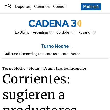
Deportes
Caminos
Opinión
Participá
Programas
Últimas coberturas
Últimas 24 h
En YouTube
Clima
Horóscopo
Lo Último
Argentina
Córdoba
Rosario
Turno Noche
Guillermo Hemmerling te cuenta un cuento
Notas
Turno Noche
Notas
Drama tras los incendios
Corrientes:
sugieren a