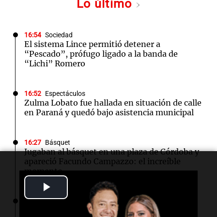
Lo último
16:54
Sociedad
El sistema Lince permitió detener a
“Pescado”, prófugo ligado a la banda de
“Lichi” Romero
16:52
Espectáculos
Zulma Lobato fue hallada en situación de calle
en Paraná y quedó bajo asistencia municipal
16:27
Básquet
Jugaban al básquet en una plaza de Córdoba y
apareció Facundo Campazzo: el increíble
momento
Play
16:23
Deportes
Video
Los Pumas ya tienen el equipo listo para