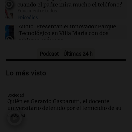
israelíes afectan gravemente el acceso a la
cuando el padre mira mucho el teléfono?
salud
Educar entre todos
Episodios
16:02
Mundo
Audio.
Presentan el innovador Parque
Las primarias de Tennessee marcan el debut
Tecnológico en Villa María con dos
de un controvertido mapa parlamentario que
edificios icónicos
divide Memphis
Panorama Federal
Episodios
Podcast
Últimas 24 h
Audio.
Polémica en el fútbol argentino:
árbitros bajo la lupa tras fallos
Lo más visto
controvertidos
Panorama Federal
Episodios
Sociedad
Audio.
El kirchnerismo no logra apoyo
Quién es Gerardo Gasparutti, el docente
para modificar proyecto de propiedad
universitario detenido por el femicidio de su
privada en el Senado Nacional
esposa
Panorama Federal
Episodios