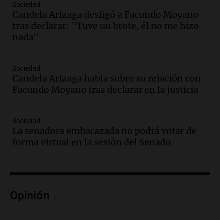
Sociedad
Panorama Federal
Candela Arizaga desligó a Facundo Moyano
Episodios
tras declarar: "Tuve un brote, él no me hizo
Audio.
Inviolabilidad de la propiedad
nada"
privada: el ruido que tapa cosas
importantes
Editorial
Sociedad
Episodios
Candela Arizaga habla sobre su relación con
Facundo Moyano tras declarar en la justicia
Audio.
Lanzaron una campaña para que
niños con cáncer reciban regalos por el
día del niño.
Sociedad
La Argentina Posible
La senadora embarazada no podrá votar de
Episodios
forma virtual en la sesión del Senado
Audio.
Ganó una beca en la secundaria,
se mudó a Córdoba y hoy lleva la
bandera de la universidad
La Argentina Posible
Opinión
Episodios
Audio.
El 80% de los ejecutivos espera