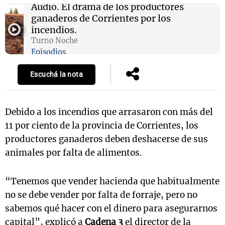
Audio.
El drama de los productores
ganaderos de Corrientes por los
incendios.
Turno Noche
Notas
Episodios
s
Notas
La Sole en
Escuchá la nota
ial
Mundial 2026
Cadena 3
Debido a los incendios que arrasaron con más del
11 por ciento de la provincia de Corrientes, los
productores ganaderos deben deshacerse de sus
animales por falta de alimentos.
“Tenemos que vender hacienda que habitualmente
no se debe vender por falta de forraje, pero no
sabemos qué hacer con el dinero para asegurarnos
capital”, explicó a
Cadena 3
el director de la