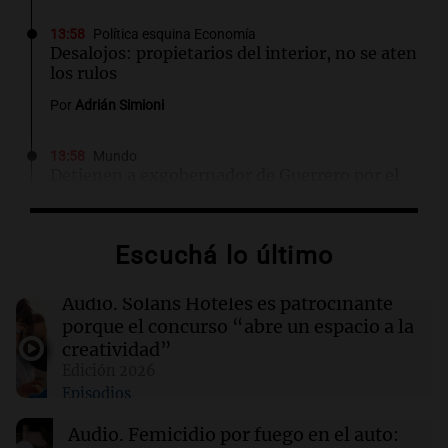
13:58
Política esquina Economía
Desalojos: propietarios del interior, no se aten
los rulos
Por
Adrián Simioni
13:58
Mundo
Detienen a exgobernador de Guerrero por el
caso de los 43 estudiantes desaparecidos en
2014
Escuchá lo último
13:51
Cadena 3 Mundo
Un estudio alerta que la Antártida comenzó a
Audio.
Solans Hoteles es patrocinante
liberar mercurio por el impacto del cambio
porque el concurso “abre un espacio a la
climático
creatividad”
Edición 2026
Episodios
13:50
Sociedad
Condenaron a prisión perpetua a los cuatro
Audio.
Femicidio por fuego en el auto:
acusados por el crimen de Máximo Jerez