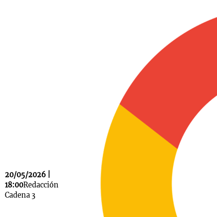
Notas
s
Notas
La Sole en
ial
Mundial 2026
Cadena 3
20/05/2026 |
18:00
Redacción
Cadena 3