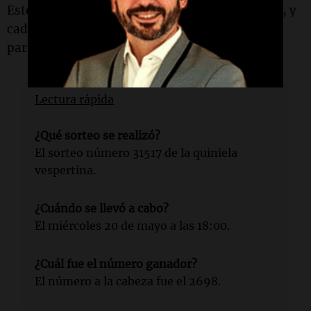
Este juego de azar es muy popular en
Argentina
, y
cada sorteo genera expectativas entre los
participantes.
Lectura rápida
¿Qué sorteo se realizó?
El sorteo número 31517 de la quiniela
vespertina.
¿Cuándo se llevó a cabo?
El miércoles 20 de mayo a las 18:00.
¿Cuál fue el número ganador?
El número a la cabeza fue el 2698.