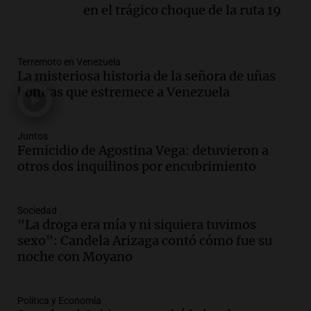
Audio.
Tras atrincherarse, la intendenta
en el trágico choque de la ruta 19
interina de Villa Santa Cruz del Lago
aceptó dejar el cargo
Ahora país
Terremoto en Venezuela
Episodios
La misteriosa historia de la señora de uñas
Audio.
La justicia investiga una estafa
bonitas que estremece a Venezuela
millonaria a través de una financiera en
Mendoza y San Rafael
Panorama Federal
Juntos
Femicidio de Agostina Vega: detuvieron a
Episodios
otros dos inquilinos por encubrimiento
Audio.
Cómo serán los desalojos exprés
y contratos de alquiler si se aprueba la
ley de propiedad privada
Sociedad
Ahora país
"La droga era mía y ni siquiera tuvimos
Episodios
sexo": Candela Arizaga contó cómo fue su
Audio.
Se inaugura la décimo primera
noche con Moyano
exposición agrícola en Bulaya con
diversas atracciones para todos
Política y Economía
Panorama Federal