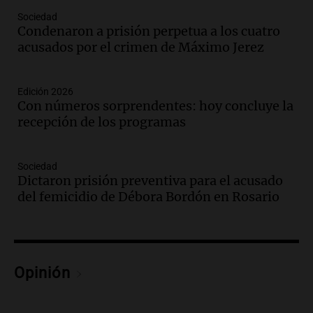
Juntos
Sociedad
Episodios
Condenaron a prisión perpetua a los cuatro
acusados por el crimen de Máximo Jerez
Audio.
La Expo La Bulaye 2026
comienza con sorpresas y grandes
premios para los visitantes
Edición 2026
Noticias
Con números sorprendentes: hoy concluye la
Episodios
recepción de los programas
Audio.
Córdoba: destituyeron a la
intendenta interina de Villa Santa Cruz
del Lago y se atrincheró
Sociedad
Dictaron prisión preventiva para el acusado
Juntos
del femicidio de Débora Bordón en Rosario
Episodios
Audio.
Clases de tango y milonga en la
Confitería El Oriental: una propuesta
cultural imperdible
Noticias
Opinión
Episodios
Audio.
Más de la mitad de la población