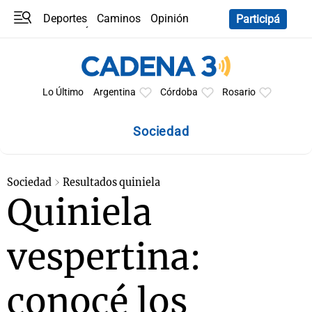
Deportes
Caminos
Opinión
Participá
Programas
Últimas coberturas
Últimas 24 h
En YouTube
Clima
Horóscopo
Lo Último
Argentina
Córdoba
Rosario
Sociedad
Sociedad
Resultados quiniela
Quiniela
vespertina:
conocé los