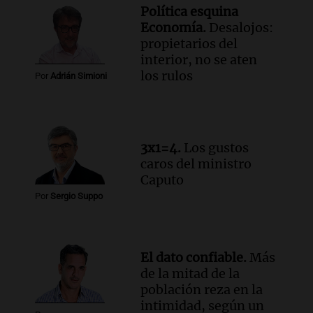
reza en la intimidad, según un informe
Política esquina
de la UBA
Economía.
Desalojos:
El dato confiable
propietarios del
Episodios
interior, no se aten
Audio.
Cientos de fieles celebran a San
los rulos
Por
Adrián Simioni
Cayetano pidiendo trabajo y salud en
Córdoba
Panorama Federal
Episodios
3x1=4.
Los gustos
Audio.
"Tiene que haber una
caros del ministro
reglamentación": el reclamo del Kennel
Caputo
Club por los criaderos de perros
Por
Sergio Suppo
Noticias Rosario
Episodios
Audio.
Trump acusa a México de
perjudicar la economía estadounidense
El dato confiable.
Más
y defiende sus aranceles
de la mitad de la
Panorama Federal
población reza en la
Episodios
intimidad, según un