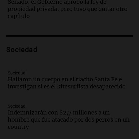
Senado: el Gobierno aprobó la ley de
Episodios
propiedad privada, pero tuvo que quitar otro
Audio.
Se atrincheró la intendenta
capítulo
interina de Villa Santa Cruz del Lago
tras ser destituida
Ahora país
Episodios
Audio.
Anuncian los ganadores de
Sociedad
premios en Cadena 3: más de 15.000
mensajes recibidos
Noticias
Sociedad
Episodios
Hallaron un cuerpo en el riacho Santa Fe e
investigan si es el kitesurfista desaparecido
Audio.
La Rioja inicia pago de bonos y
avanza en discusión electoral y
protección de tierras
Sociedad
Panorama Federal
Indemnizarán con $2,7 millones a un
Episodios
hombre que fue atacado por dos perros en un
Audio.
Los Tekis presentaron
country
"Cordillera y Mar" y llenaron de
carnaval el estudio de Cadena 3