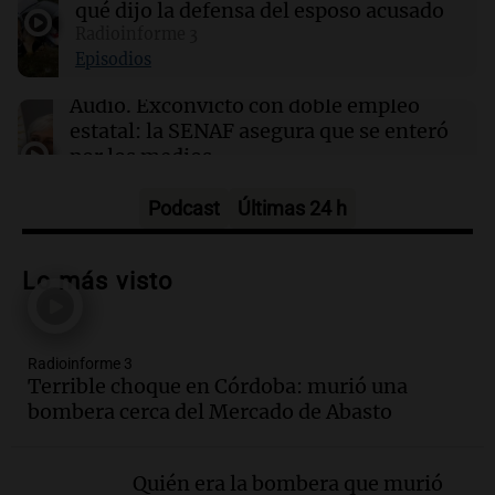
qué dijo la defensa del esposo acusado
Radioinforme 3
13:48
3x1:4
Episodios
Los gustos caros del ministro Caputo
Audio.
Exconvicto con doble empleo
Por
Sergio Suppo
estatal: la SENAF asegura que se enteró
por los medios
Radioinforme 3
Episodios
Podcast
Últimas 24 h
Audio.
Los gustos caros del ministro
Caputo | Por Sergio Suppo
Lo más visto
3x1:4
Episodios
Radioinforme 3
Audio.
Desalojos: propietarios del
Terrible choque en Córdoba: murió una
interior, no se aten los rulos | Por
bombera cerca del Mercado de Abasto
Adrián Simioni
Política esquina Economía
Episodios
Quién era la bombera que murió