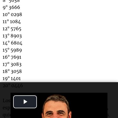
8° 5638
9° 3666
10° 0298
11° 1084
12° 5765
13° 8903
14° 6804
15° 5989
16° 7691
17° 3083
18° 3058
19° 1401
20° 0446
Play
Los resultados de la
quiniela vespertina
son
esperados con gran interés por los apostadores,
Video
quienes buscan acertar en sus números elegidos.