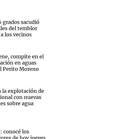
6 grados sacudió
les del temblor
a los vecinos
ene, compite en el
ación en aguas
al Perito Moreno
 la explotación de
ional con nuevas
es sobre agua
a: conocé los
res de hoy jueves