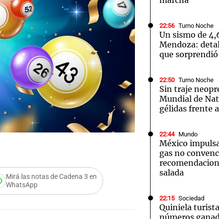
marcha
22:56
Turno Noche
Un sismo de 4,
Mendoza: detal
que sorprendió 
22:50
Turno Noche
Sin traje neopr
Mundial de Nat
gélidas frente 
22:44
Mundo
México impulsa
gas no convenc
recomendacion
salada
Mirá las notas de Cadena 3 en
WhatsApp
22:15
Sociedad
Quiniela turist
números ganado