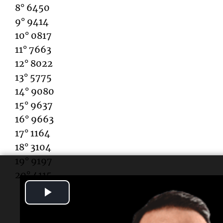
8° 6450
9° 9414
10° 0817
11° 7663
12° 8022
13° 5775
14° 9080
15° 9637
16° 9663
17° 1164
18° 3104
19° 9197
20° 4115
Play
Video