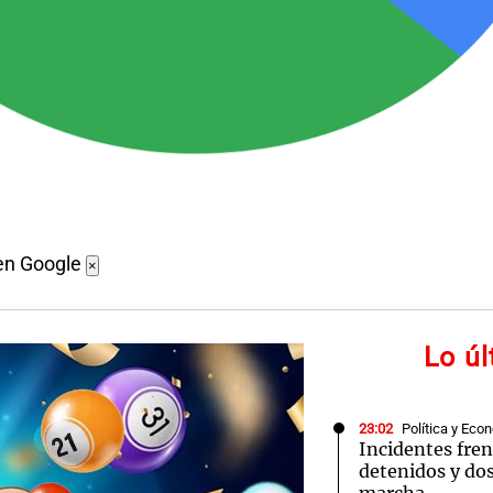
en Google
×
Lo ú
23:02
Política y Eco
Incidentes fren
detenidos y dos