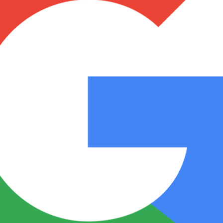
Notas
Notas
No
e en Cadena 3
El huracán de Arequito
Cadena 3 en