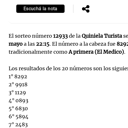
Escuchá la nota
El sorteo número
12933
de la
Quiniela Turista
se
mayo
a las
22:15
. El número a la cabeza fue
829
tradicionalmente como
A primera (El Medico)
.
Los resultados de los 20 números son los siguie
1° 8292
2° 9918
3° 1129
4° 0893
5° 6830
6° 5894
7° 2483