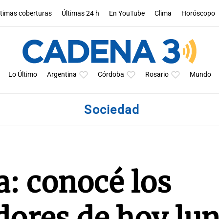
ltimas coberturas
Últimas 24 h
En YouTube
Clima
Horóscopo
Lo Último
Argentina
Córdoba
Rosario
Mundo
Sociedad
a: conocé los
ores de hoy lun