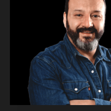
Lectura rápida
¿Qué sorteo se realizó?
El sorteo número 12933 de la Quiniela Turi
¿Cuándo se llevó a cabo?
El lunes 18 de mayo a las 22:15.
¿Cuál fue el número a la cabeza?
El número a la cabeza fue 8292.
¿Qué significa el número a la cabeza?
Se interpreta como "A primera (El Medico)
¿Cuáles son los resultados de los números
Se publicaron los 20 números ganadores de