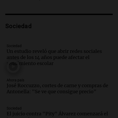
María, necesita un trasplante de médula
en Estados Unidos
Panorama Federal
Episodios
Sociedad
Audio.
Fieles celebran a San Cayetano
en Córdoba pidiendo pan, paz y trabajo
Viva la Radio
Sociedad
Episodios
Un estudio reveló que abrir redes sociales
antes de los 14 años puede afectar el
Audio.
Día Internacional de la Cerveza:
rendimiento escolar
mitos, secretos y el desafío de producir
cerveza artesanal
Viva la Radio
Ahora país
Episodios
José Roccuzzo, cortes de carne y compras de
Audio.
Tucumán enfrenta un equilibrio
Antonella: "Se ve que consigue precio"
financiero precario debido a la caída del
consumo y recaudación
Panorama Federal
Sociedad
Episodios
El juicio contra "Pity" Álvarez comenzará el