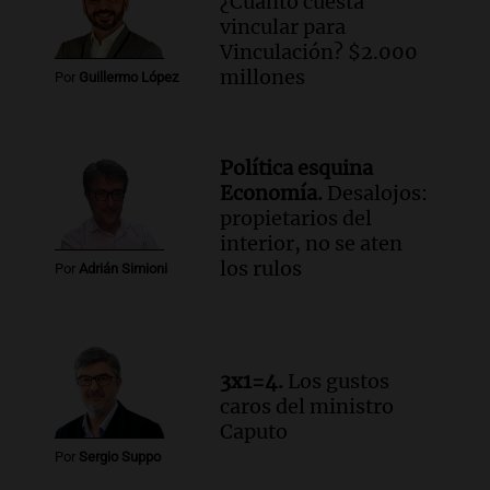
¿Cuánto cuesta
Episodios
vincular para
Audio.
El alzobispo García Cueva llama a
Vinculación? $2.000
la clase dirigente a abordar problemas
millones
Por
Guillermo López
económicos y sociales
Panorama Federal
Episodios
Política esquina
Audio.
La inflación en Buenos Aires
Economía.
Desalojos:
alcanza el 2,9% en julio, generando
propietarios del
incertidumbre sobre el IPC nacional
interior, no se aten
Panorama Federal
los rulos
Por
Adrián Simioni
Episodios
Audio.
Descuentos de hasta 700.000
pesos en salarios docentes en Jujuy
generan fuertes críticas
3x1=4.
Los gustos
Panorama Federal
caros del ministro
Episodios
Caputo
Por
Sergio Suppo