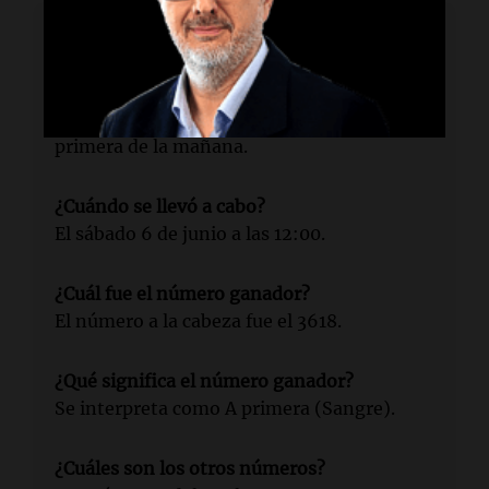
Lectura rápida
¿Qué sorteo se realizó?
El sorteo número 5384 de la Quiniela la
primera de la mañana.
¿Cuándo se llevó a cabo?
El sábado 6 de junio a las 12:00.
¿Cuál fue el número ganador?
El número a la cabeza fue el 3618.
¿Qué significa el número ganador?
Se interpreta como A primera (Sangre).
¿Cuáles son los otros números?