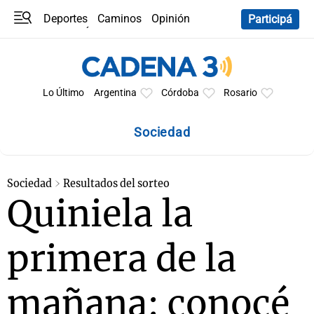
Deportes
Caminos
Opinión
Participá
Programas
Últimas coberturas
Últimas 24 h
En YouTube
Clima
Horóscopo
Lo Último
Argentina
Córdoba
Rosario
Sociedad
Sociedad
Resultados del sorteo
Quiniela la
primera de la
mañana: conocé