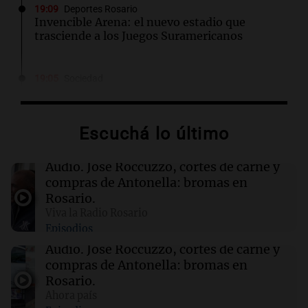
19:09
Deportes Rosario
Invencible Arena: el nuevo estadio que
trasciende a los Juegos Suramericanos
19:05
Sociedad
El juicio contra "Pity" Álvarez comenzará el
lunes 10 de agosto tras rechazar su
suspensión
Escuchá lo último
19:01
Informados al regreso
Audio.
José Roccuzzo, cortes de carne y
Giordano advirtió por el endeudamiento: "La
compras de Antonella: bromas en
solución es que haya más crédito y a menor
Rosario.
tasa"
Viva la Radio Rosario
Episodios
18:54
Deportes
Audio.
José Roccuzzo, cortes de carne y
El futuro del "Cuti" Romero en la cuerda floja:
compras de Antonella: bromas en
tres grandes de Europa lo quieren
Rosario.
Ahora país