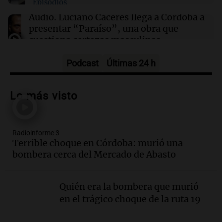
Episodios
18:54
Sociedad
Accidente en La Boca: tren y colectivo
Audio.
Luciano Cáceres llega a Córdoba a
colisionan, dejando tres heridos en el barrio
presentar “Paraíso”, una obra que
cuestiona certezas masculinas
Amamos Argentina
Episodios
Podcast
Últimas 24 h
Audio.
Giordano advirtió por el
endeudamiento: "La solución es que
Lo más visto
haya más crédito y a menor tasa"
Informados al regreso
Episodios
Radioinforme 3
Audio.
Media sanción a la ley de
Terrible choque en Córdoba: murió una
inviolabilidad: un avance para
bombera cerca del Mercado de Abasto
propietarios e inquilinos en Argentina
Panorama Federal
Episodios
Quién era la bombera que murió
Audio.
Promocionan cortes de cerdo
en el trágico choque de la ruta 19
ante la caída de consumo de carne de
vaca por precios.