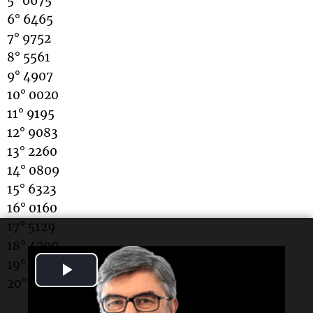
5° 0675
6° 6465
7° 9752
8° 5561
9° 4907
10° 0020
11° 9195
12° 9083
13° 2260
14° 0809
15° 6323
16° 0160
17° 5129
18° 4799
19° 6467
Play
20° 9043
Video