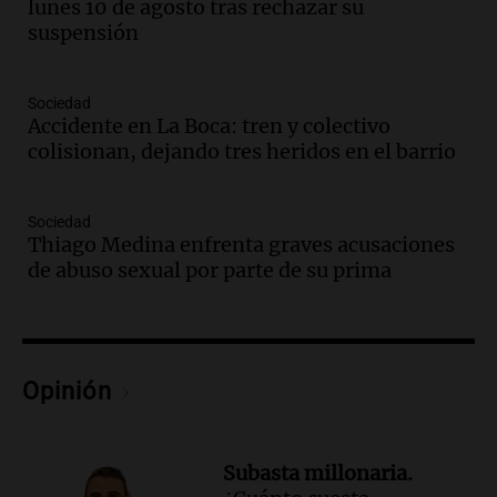
lunes 10 de agosto tras rechazar su
Audio.
La calidad del empleo en
suspensión
Argentina cae y preocupa a economistas
en un contexto de crisis económica
Panorama Federal
Sociedad
Episodios
Accidente en La Boca: tren y colectivo
Audio.
Audiencia por tragedia vial en
colisionan, dejando tres heridos en el barrio
Altas Cumbres: peritos analizan
teléfono de Óscar González
Panorama Federal
Sociedad
Thiago Medina enfrenta graves acusaciones
Episodios
de abuso sexual por parte de su prima
Audio.
Solicitan quiebra de Lebron
Group en medio de una investigación
por estafa piramidal millonaria
Panorama Federal
Episodios
Opinión
Audio.
Detienen a pareja en Alderete por
venta de medicamentos controlados
mediante delivery
Subasta millonaria.
Panorama Federal