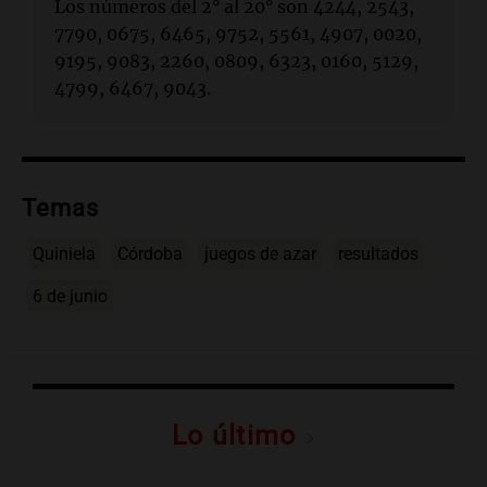
Los números del 2° al 20° son 4244, 2543,
7790, 0675, 6465, 9752, 5561, 4907, 0020,
9195, 9083, 2260, 0809, 6323, 0160, 5129,
4799, 6467, 9043.
Temas
Quiniela
Córdoba
juegos de azar
resultados
6 de junio
Lo último