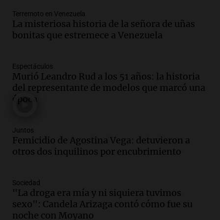
Viva la Radio Rosario
Terremoto en Venezuela
Episodios
La misteriosa historia de la señora de uñas
bonitas que estremece a Venezuela
Audio.
Fieles movilizados por San
Cayetano en Rosario.
Viva la Radio Rosario
Espectáculos
Episodios
Murió Leandro Rud a los 51 años: la historia
del representante de modelos que marcó una
Audio.
Se registra inusual nevada en
época
Zapala, Neuquén, con más de mil
camiones varados
Panorama Federal
Juntos
Episodios
Femicidio de Agostina Vega: detuvieron a
Audio.
Controversia en el peronismo
otros dos inquilinos por encubrimiento
mendocino por ausencia de senadora
embarazada en votación clave
Sociedad
Panorama Federal
"La droga era mía y ni siquiera tuvimos
Episodios
sexo": Candela Arizaga contó cómo fue su
Audio.
Mateo Bouniba, joven de Villa
noche con Moyano