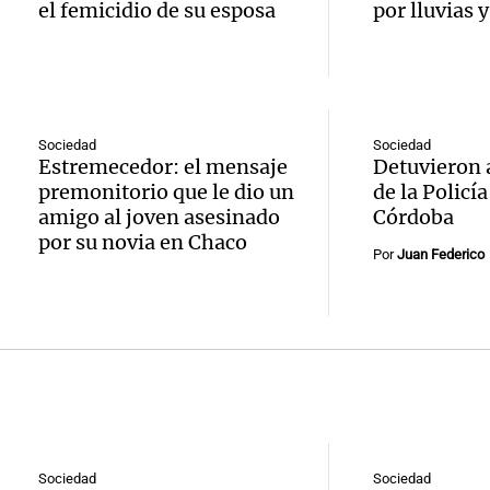
inform
el femicidio de su esposa
por lluvias 
policí
edifici
explos
imput
Panorama F
edifici
Episodios
arrest
Audio.
Monti
Sociedad
Sociedad
agredi
Estremecedor: el mensaje
Detuvieron a
viento
Panorama F
premonitorio que le dio un
de la Policí
Audio.
niña d
Episodios
amigo al joven asesinado
Córdoba
a Tafí 
por su novia en Chaco
Juan r
en Tu
Por
Juan Federico
con rá
250 mi
Panorama F
hasta 
Episodios
de dól
y caus
Audio.
infrae
Panorama F
en Cór
a travé
Episodios
Audio.
bombe
Proyec
Sociedad
Sociedad