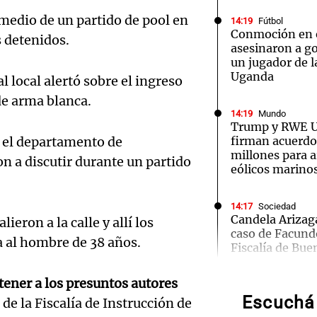
medio de un partido de pool en
14:19
Fútbol
Conmoción en e
s detenidos.
asesinaron a go
un jugador de l
Uganda
l local alertó sobre el ingreso
Notas
Notas
No
de arma blanca.
14:19
Mundo
e en Cadena 3
El huracán de Arequito
Cadena 3 en
Trump y RWE U.
, el departamento de
firman acuerdo
millones para 
n a discutir durante un partido
eólicos marino
14:17
Sociedad
Candela Arizaga
ieron a la calle y allí los
caso de Facund
 al hombre de 38 años.
Audio.
Fiscalía de Bue
Mazza
tener a los presuntos autores
14:17
Mundo
Kellogg adelant
Escuchá 
Cadena
de la Fiscalía de Instrucción de
de colorantes ar