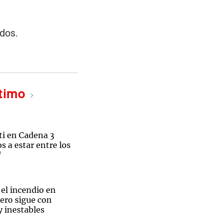
idos.
ltimo
i en Cadena 3
 a estar entre los
"
el incendio en
pero sigue con
 inestables