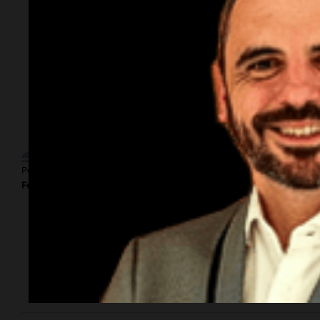
Por
Adriá
El dato
confiable.
Miedo
al despido: el
46% de los
Por
empleados
Por
Sergi
Federico Albarenque
sufrió
consecuencias
negativas por
sus redes
Por
Federico
sociales
Albarenq