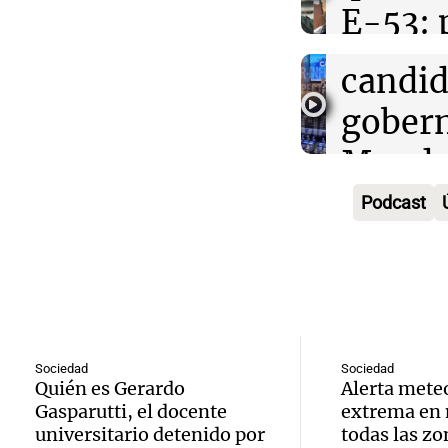
E-53: 
Episodios
Audio.
como
detuvi
a auto
candid
espos
por cie
gober
Ahora país
Audio.
paso
Mendo
Episodios
Delibe
intern
2027
Podcast
San Mi
por in
Panorama F
Episodios
Tucu
tempor
Audio.
solicit
nieve e
Delibe
inform
monta
San Mi
Sociedad
Sociedad
Quién es Gerardo
Alerta mete
explos
Panorama F
Gasparutti, el docente
extrema en 
Tucum
Episodios
Audio.
universitario detenido por
todas las z
mortal