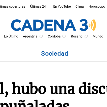
ltimas coberturas
Últimas 24 h
En YouTube
Clima
Horóscopo
Lo Último
Argentina
Córdoba
Rosario
Mundo
Sociedad
l, hubo una dis
 puñaladas