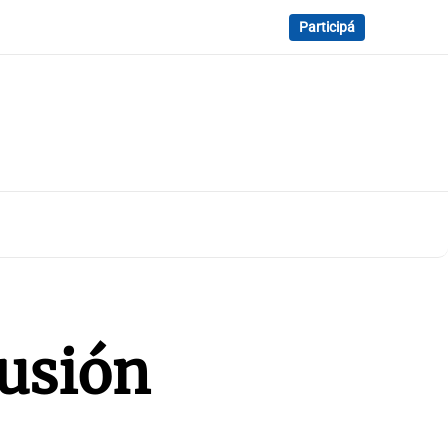
Participá
cusión