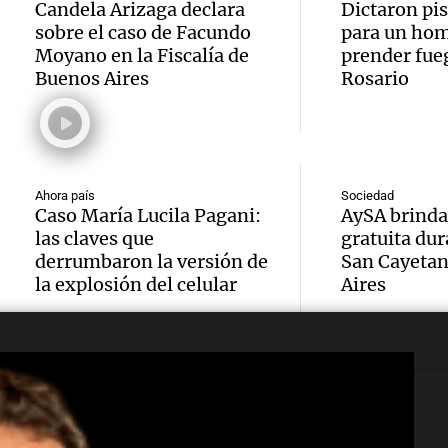
Candela Arizaga declara
Dictaron pi
Gobie
comba
Vicuña
sobre el caso de Facundo
para un hom
argent
Moyano en la Fiscalía de
prender fueg
incend
miner
Buenos Aires
Rosario
enfren
forest
Noticias
Audio.
Episodios
crítica
Villa 
gobier
falta d
Ahora país
una de
Ahora país
Sociedad
Episodios
Caso María Lucila Pagani:
AySA brinda
explic
Audio.
debe a
las claves que
gratuita dur
sobre l
derrumbaron la versión de
San Cayetan
Cruz r
modifi
la explosión del celular
Aires
tierras
salari
en la l
Noticias
Audio.
descon
tierra
Episodios
Deten
docent
falta d
clave e
paro e
Noticias