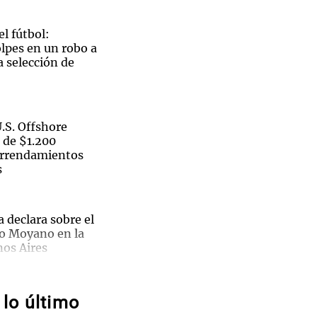
l fútbol:
lpes en un robo a
a selección de
Notas
tas
Notas
Venezuela de
 Groenlandia
Comprometidos
Madur
S. Offshore
 de $1.200
arrendamientos
s
 declara sobre el
o Moyano en la
Walter
nos Aires
nti en
a la eliminación
lo último
 3
tificiales en sus