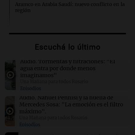
Aramco en Arabia Saudí: nuevo conflicto en la
región
04:19
Mundo
Incendios forestales en Indonesia: se
intensifican las llamas en el Parque Nacional
Escuchá lo último
Bromo Tengger Semeru
Audio.
Tormentas y filtraciones: "El
03:26
Mundo
agua entra por donde menos
Chipre iniciará suministro de gas natural a
imaginamos"
Europa en marzo de 2028, según su ministro
Una Mañana para todos Rosario
de Energía
Episodios
Audio.
Nahuel Pennisi y la huella de
02:13
Mundo
Mercedes Sosa: "La emoción es el filtro
Más de 1.300 vuelos cancelados en Shanghái
máximo".
ante la llegada del tifón Dolphin
Una Mañana para todos Rosario
Episodios
02:03
Tecnología