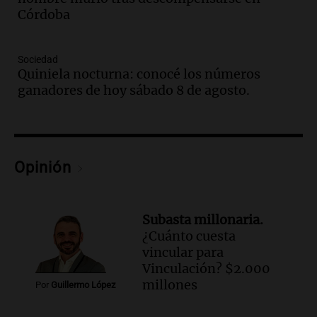
todos tenían algo que ver"
Córdoba
Una mañana para todos
Episodios
Sociedad
Audio.
Una nutricionista derribó el mito
Quiniela nocturna: conocé los números
del desayuno ideal: qué alimentos
ganadores de hoy sábado 8 de agosto.
conviene priorizar
Una mañana para todos
Episodios
Audio.
Murió Jorge Messi
Opinión
Una mañana para todos
Episodios
Subasta millonaria.
Audio.
Mateo, a los 25 años, lucha
¿Cuánto cuesta
contra el tiempo: necesita un trasplante
vincular para
para poder seguir viviend
Vinculación? $2.000
Una mañana para todos
millones
Por
Guillermo López
Episodios