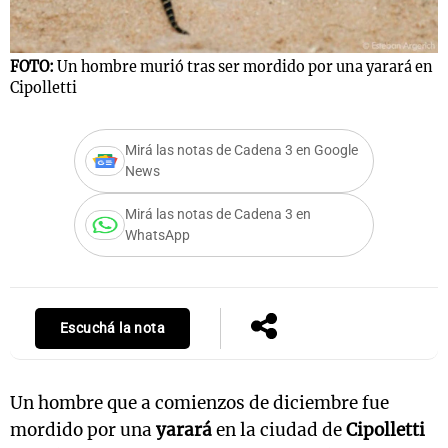
FOTO:
Un hombre murió tras ser mordido por una yarará en
Notas
Cipolletti
s
Notas
La Sole en
Mirá las notas de Cadena 3 en Google
ial
Mundial 2026
Cadena 3
News
Mirá las notas de Cadena 3 en
WhatsApp
Escuchá la nota
Un hombre que a comienzos de diciembre fue
mordido por una
yarará
en la ciudad de
Cipolletti