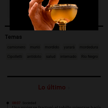
se aplicó tarde, cuando su salud ya era
grave.
Temas
camionero
murió
mordido
yarará
mordedura
Cipolletti
antídoto
salud
internado
Río Negro
Lo último
08:07
Sociedad
Una mujer se fracturó el tobillo mientras hacía