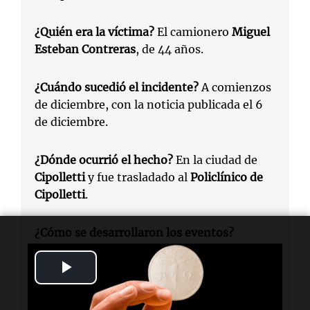
¿Quién era la víctima?
El camionero
Miguel
Esteban Contreras
, de 44 años.
¿Cuándo sucedió el incidente?
A comienzos
de diciembre, con la noticia publicada el 6
de diciembre.
¿Dónde ocurrió el hecho?
En la ciudad de
Cipolletti
y fue trasladado al
Policlínico de
Cipolletti
.
¿Cómo se desarrollaron los eventos?
Presentó síntomas tras ser mordido y fue
Play
asistido por personal de la
Caminera
.
Video
¿Por qué fue fatal la situación?
El antídoto