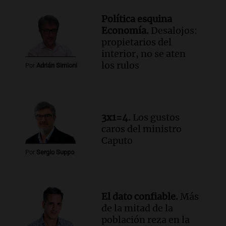
Audio.
Estiman que la inflación nacional
de julio será menor al 2,9% registrado
Política esquina
en CABA
Economía.
Desalojos:
Una mañana para todos
propietarios del
Episodios
interior, no se aten
Audio.
Altas Cumbres: rescataron a una
los rulos
Por
Adrián Simioni
cabra que llevaba ocho días atrapada en
un precipicio
Una mañana para todos
Episodios
3x1=4.
Los gustos
Audio.
Chile planteó mejorar la
caros del ministro
conectividad fronteriza, aérea y digital
Caputo
con Jujuy
Por
Sergio Suppo
Panorama Federal
Episodios
El dato confiable.
Más
de la mitad de la
población reza en la