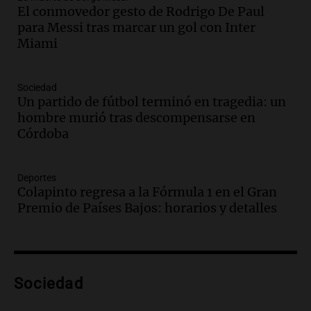
El conmovedor gesto de Rodrigo De Paul
Audio.
Ley de Propiedad Privada: el revés
para Messi tras marcar un gol con Inter
en el Congreso expuso una debilidad
Miami
comunicacional del Gobierno
Una mañana para todos
Episodios
Sociedad
Un partido de fútbol terminó en tragedia: un
Audio.
Casabindo se prepara para una
hombre murió tras descompensarse en
celebración única: 30.000 turistas y el
Córdoba
tradicional Toreo de la Vincha
Una mañana para todos
Episodios
Deportes
Audio.
Borges, abogada de Pourrain:
Colapinto regresa a la Fórmula 1 en el Gran
"Tres hombres se lo llevaron para
Premio de Países Bajos: horarios y detalles
hacerle preguntas y nunca regresó"
Una mañana para todos
Episodios
Audio.
Voluntarios limpiaron 9.000
Sociedad
metros del río Suquía y retiraron hasta
800 kilos de basura por jornada