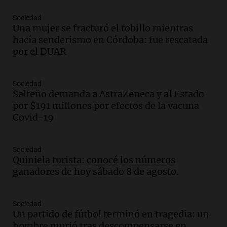
Una mañana para todos
Episodios
Sociedad
Una mujer se fracturó el tobillo mientras
Audio.
La historia de la servilleta que
hacía senderismo en Córdoba: fue rescatada
firmó Jorge Messi para el primer
por el DUAR
contrato de Leo con Barcelona
Una mañana para todos
Episodios
Sociedad
Salteño demanda a AstraZeneca y al Estado
Audio.
Joan Gaspart: "Sin Jorge, no sé si
por $191 millones por efectos de la vacuna
Messi hubiera llegado adonde llegó"
Covid-19
Una mañana para todos
Episodios
Sociedad
Audio.
El orgullo y el sueño argentino de
Quiniela turista: conocé los números
Jorge Messi en una entrevista con Rony
ganadores de hoy sábado 8 de agosto.
Vargas en 2007
Una mañana para todos
Episodios
Sociedad
Audio.
El abuelo de Agostina Vega, tras
Un partido de fútbol terminó en tragedia: un
las nuevas detenciones: "En esa casa
hombre murió tras descompensarse en