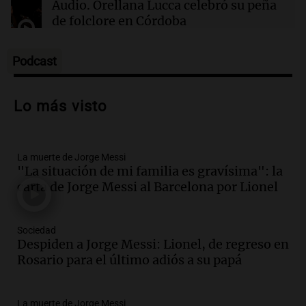
Audio.
Orellana Lucca celebró su peña
Airbnb acelera el lanzamiento de funciones
de folclore en Córdoba
gracias a la inteligencia artificial en su
búsqueda
Tarde y Media
Episodios
Podcast
Audio.
Trágico accidente en Mendoza:
un muerto y varios heridos tras caída de
Lo más visto
vehículos desde un puente
Panorama Federal
Episodios
La muerte de Jorge Messi
Audio.
Tragedia en Mendoza: un muerto
"La situación de mi familia es gravísima": la
y cinco heridos tras caer dos autos desde
carta de Jorge Messi al Barcelona por Lionel
un puente
Una mañana para todos
Episodios
Sociedad
Audio.
Messi llegará esta noche a
Despiden a Jorge Messi: Lionel, de regreso en
Rosario para acompañar a su familia
Rosario para el último adiós a su papá
tras la muerte de su papá
Una mañana para todos
La muerte de Jorge Messi
Episodios