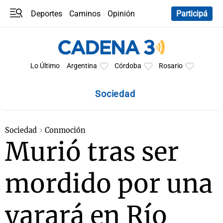
Deportes
Caminos
Opinión
Participá
Programas
Últimas coberturas
Últimas 24 h
En YouTube
Clima
Horóscopo
Lo Último
Argentina
Córdoba
Rosario
Sociedad
Sociedad
Conmoción
Murió tras ser
mordido por una
yarará en Río