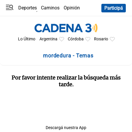
Deportes
Caminos
Opinión
Participá
Programas
Últimas coberturas
Últimas 24 h
En YouTube
Clima
Horóscopo
Lo Último
Argentina
Córdoba
Rosario
mordedura - Temas
Por favor intente realizar la búsqueda más
tarde.
Descargá nuestra App