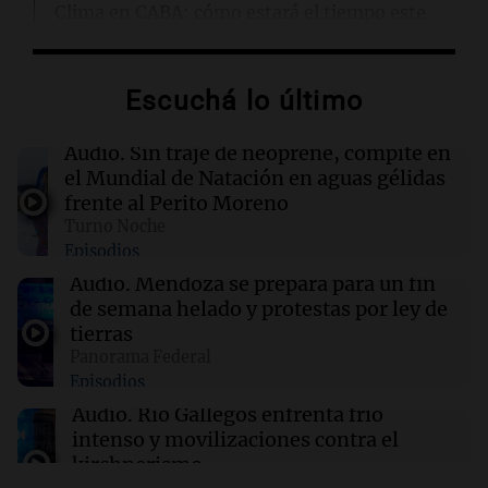
Clima en CABA: cómo estará el tiempo este
viernes 7 de agosto
Escuchá lo último
00:00
Clima
Clima en Córdoba: cómo estará el tiempo este
viernes 7 de agosto
Audio.
Sin traje de neoprene, compite en
el Mundial de Natación en aguas gélidas
frente al Perito Moreno
23:50
Deportes
Turno Noche
Manuel Tripano se consagró nuevamente
Episodios
campeón panamericano de canotaje eslalon
en Canadá
Audio.
Mendoza se prepara para un fin
de semana helado y protestas por ley de
tierras
23:48
Sociedad
Panorama Federal
Enfrentamientos y caos en la protesta contra
Episodios
la Ley de Inviolabilidad de la Propiedad
Privada
Audio.
Río Gallegos enfrenta frío
intenso y movilizaciones contra el
kirchnerismo
Panorama Federal