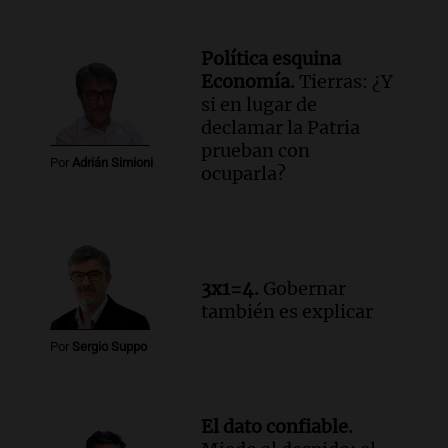
Viva la Radio Rosario
Episodios
Política esquina
Audio.
Manifestación en Rosario contra
Economía.
Tierras: ¿Y
la ley de Propiedad Privada debatida en
si en lugar de
el Senado.
declamar la Patria
Viva la Radio Rosario
prueban con
Episodios
Por
Adrián Simioni
ocuparla?
Audio.
Luis Juez cuestionó la polémica
por la Ley de Tierras: "Construyeron un
relato mentiroso"
Informados al regreso
Episodios
3x1=4.
Gobernar
también es explicar
Por
Sergio Suppo
El dato confiable.