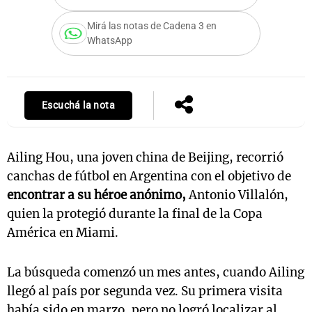
Mirá las notas de Cadena 3 en
WhatsApp
Notas
s
Notas
La Sole en
Escuchá la nota
ial
Mundial 2026
Cadena 3
Ailing Hou, una joven china de Beijing, recorrió
canchas de fútbol en Argentina con el objetivo de
encontrar a su héroe anónimo,
Antonio Villalón,
quien la protegió durante la final de la Copa
América en Miami.
La búsqueda comenzó un mes antes, cuando Ailing
llegó al país por segunda vez. Su primera visita
había sido en marzo, pero no logró localizar al