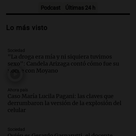
Episodios
Podcast
Últimas 24 h
Audio.
Debate en el Senado sobre
propiedad privada y cuestionamientos a
Lo más visto
la soberanía digital en Argentina
Panorama Federal
Episodios
Sociedad
Audio.
Mendoza se prepara para un fin
"La droga era mía y ni siquiera tuvimos
de semana helado y ciudadanos
sexo": Candela Arizaga contó cómo fue su
marchan contra reforma de tierras
noche con Moyano
Panorama Federal
Episodios
Ahora país
Audio.
El "Mono" de Kapanga
Caso María Lucila Pagani: las claves que
adelantó su show en Rosario.
derrumbaron la versión de la explosión del
Viva la Radio Rosario
celular
Episodios
Audio.
Condenan a tres años de prisión
Sociedad
en suspenso a hombre por simular robo
Quién es Gerardo Gasparutti, el docente