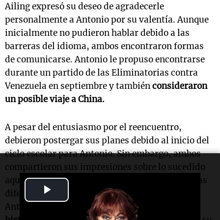
Ailing expresó su deseo de agradecerle
personalmente a Antonio por su valentía. Aunque
inicialmente no pudieron hablar debido a las
barreras del idioma, ambos encontraron formas
de comunicarse. Antonio le propuso encontrarse
durante un partido de las Eliminatorias contra
Venezuela en septiembre y también
consideraron
un posible viaje a China.
A pesar del entusiasmo por el reencuentro,
debieron postergar sus planes debido al inicio del
ciclo escolar para Antonio. Sin embargo, ambos
compartieron sus impresiones sobre lo sucedido
aquella noche en Miami y reflexionaron sobre las
Play
diferencias culturales que existían entre ellos.
Antonio reconoció que Ailing
no buscaba una
Video