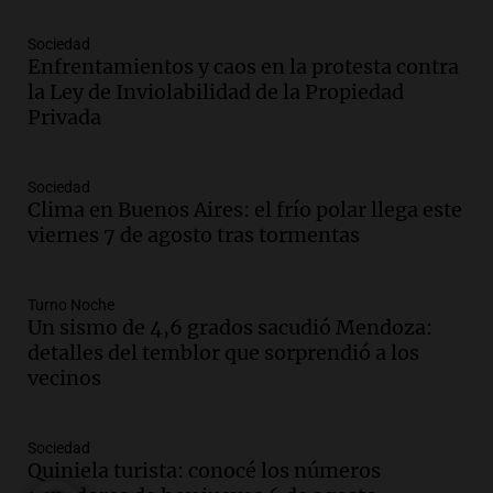
Recoleta: “Enfrentar a Boca, sea donde
sea, va a ser lindo”
Sociedad
Enfrentamientos y caos en la protesta contra
La Cadena del Gol
la Ley de Inviolabilidad de la Propiedad
Episodios
Privada
Audio.
Débora Blanca, psicóloga experta
en ludopatía: “Tener el casino en la
mano es muy peligroso”
Sociedad
La Argentina, hoy
Clima en Buenos Aires: el frío polar llega este
Episodios
viernes 7 de agosto tras tormentas
Audio.
Docentes italianos visitaron la
ciudad de Córdoba para interiorizarse
Turno Noche
sobre los parques educativos
Un sismo de 4,6 grados sacudió Mendoza:
Amamos Argentina
detalles del temblor que sorprendió a los
Episodios
vecinos
Audio.
Meteorólogo alertó que El Niño
traerá más lluvias y eventos extremos
durante la primavera
Sociedad
Informados al regreso
Quiniela turista: conocé los números
Episodios