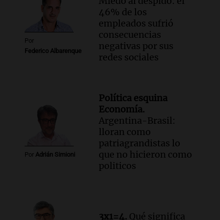
Miedo al despido: el
46% de los
empleados sufrió
consecuencias
Por
negativas por sus
Federico Albarenque
redes sociales
Política esquina
Economía.
Argentina-Brasil:
lloran como
patriagrandistas lo
que no hicieron como
Por
Adrián Simioni
politicos
3x1=4.
Qué significa