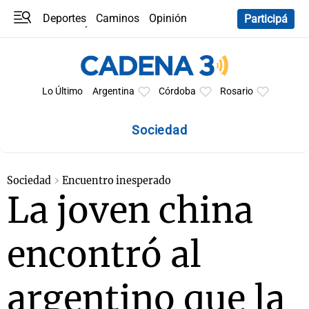
Deportes
Caminos
Opinión
Participá
Programas
Últimas coberturas
Últimas 24 h
En YouTube
Clima
Horóscopo
Lo Último
Argentina
Córdoba
Rosario
Sociedad
Sociedad
Encuentro inesperado
La joven china
encontró al
argentino que la