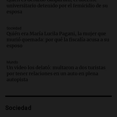
de recaudación en San Luis
universitario detenido por el femicidio de su
Panorama Federal
esposa
Episodios
Audio.
Medicina reproductiva, entre la
ayuda por problemas de fertilidad y la
Sociedad
Quién era María Lucila Pagani, la mujer que
ostentación de millonarios
murió quemada: por qué la fiscalía acusa a su
Amamos Argentina
esposo
Episodios
Audio.
El juicio contra Oscar González
avanza con testimonios clave sobre el
Mundo
accidente en Villa Dolores
Un video los delató: multaron a dos turistas
Panorama Federal
por tener relaciones en un auto en plena
Episodios
autopista
Audio.
El teatro Real da la bienvenida a
la temporada Rock Real con bandas
tributo todos los jueves
Panorama Federal
Sociedad
Episodios
Audio.
Nicolás Marotta, el cordobés de