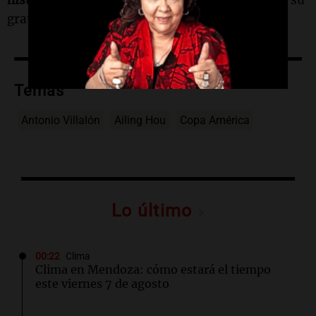
historia romántica,
sino simplemente expresar su
gratitud.
Temas
Antonio Villalón
Ailing Hou
Copa América
Lo último
00:22
Clima
Clima en Mendoza: cómo estará el tiempo
este viernes 7 de agosto