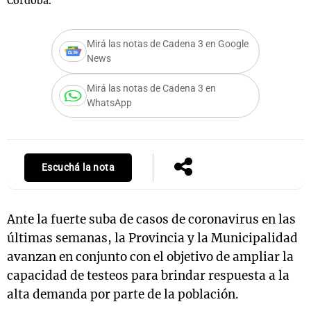
Córdoba.
Mirá las notas de Cadena 3 en Google
Notas
News
s
Notas
Mirá las notas de Cadena 3 en
La Sole en
WhatsApp
ial
Mundial 2026
Cadena 3
Escuchá la nota
Ante la fuerte suba de casos de coronavirus en las
últimas semanas, la Provincia y la Municipalidad
avanzan en conjunto con el objetivo de ampliar la
capacidad de testeos para brindar respuesta a la
alta demanda por parte de la población.