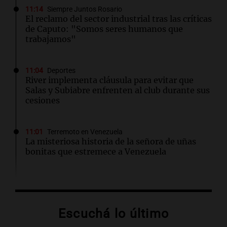
11:14
Siempre Juntos Rosario
El reclamo del sector industrial tras las críticas
de Caputo: "Somos seres humanos que
trabajamos"
11:04
Deportes
River implementa cláusula para evitar que
Salas y Subiabre enfrenten al club durante sus
cesiones
11:01
Terremoto en Venezuela
La misteriosa historia de la señora de uñas
bonitas que estremece a Venezuela
10:53
Plataformas
Moria Casán llega a Netflix con una serie que
recorre cinco décadas
Escuchá lo último
Por
Susana Manzelli