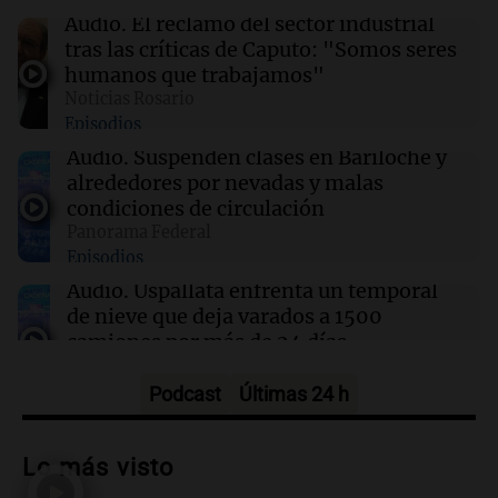
Audio.
El reclamo del sector industrial
10:51
Desayuno de Juntos
tras las críticas de Caputo: "Somos seres
Se divorciaron y la Justicia ordenó que ella le
humanos que trabajamos"
pague una renta por vivir en la casa familiar
Noticias Rosario
Por
Agustina Vivanco
Episodios
Audio.
Suspenden clases en Bariloche y
10:50
Sociedad
alrededores por nevadas y malas
Quién era la bombera que murió en el trágico
condiciones de circulación
choque de la ruta 19
Panorama Federal
Episodios
Audio.
Uspallata enfrenta un temporal
10:49
Sociedad
León XIV en Córdoba: el papa, los aviones de
de nieve que deja varados a 1500
guerra y una cruenta batalla olvidada
camiones por más de 24 días
Noticias
Episodios
Podcast
Últimas 24 h
Audio.
Exigen justicia por Débora:
"Lamentablemente nadie va a
Lo más visto
devolvérnosla"