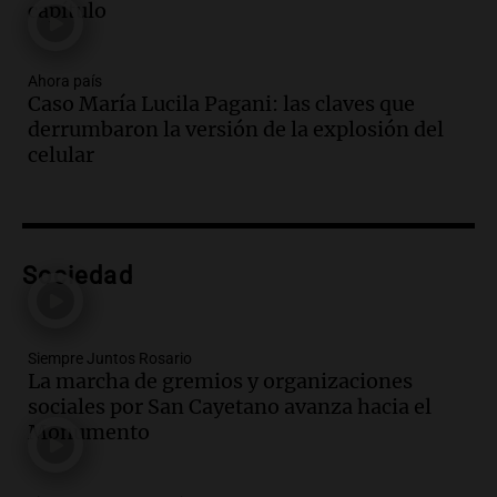
capítulo
mejoras en programas sociales
Panorama Federal
Episodios
Ahora país
Audio.
La marcha de gremios y
Caso María Lucila Pagani: las claves que
organizaciones sociales por San
derrumbaron la versión de la explosión del
Cayetano avanza hacia el Monumento
celular
Noticias Rosario
Episodios
Audio.
San Cayetano y Aumento de
Peajes: Noticias Destacadas de
Sociedad
Argentina en un Resumen Actual
Noticias
Episodios
Audio.
Lewandowski contra el Gobierno:
Siempre Juntos Rosario
La marcha de gremios y organizaciones
"Es un proyecto de país que apunta a una
sociales por San Cayetano avanza hacia el
Argentina extractivista"
Monumento
Siempre Juntos Rosario
Episodios
Audio.
Kicillof critica la represión