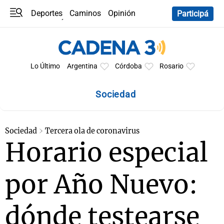
Deportes
Caminos
Opinión
Participá
Programas
Últimas coberturas
Últimas 24 h
En YouTube
Clima
Horóscopo
Lo Último
Argentina
Córdoba
Rosario
Sociedad
Sociedad
Tercera ola de coronavirus
Horario especial
por Año Nuevo:
dónde testearse