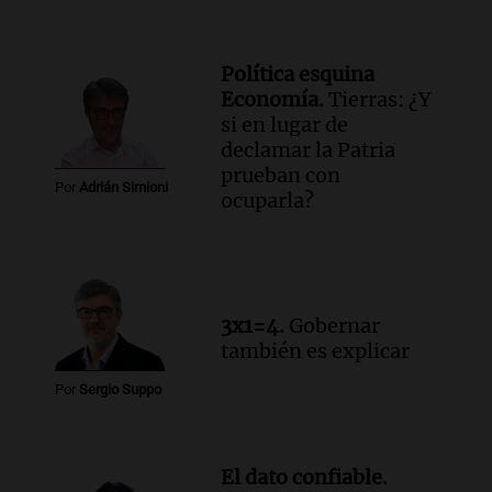
La Mesa de Café
Episodios
Audio.
Detuvieron al hijo de Fran
Política esquina
Riquelme tras un operativo con 10
Economía.
Tierras: ¿Y
allanamientos en Rosario
si en lugar de
Noticias Rosario
declamar la Patria
Episodios
prueban con
Por
Adrián Simioni
ocuparla?
3x1=4.
Gobernar
también es explicar
Por
Sergio Suppo
El dato confiable.