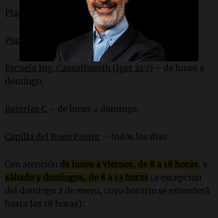
Plaza Bº Parque Liceo II
– de lunes a domingo.
Plaza Villa el Libertador
– de lunes a domingo.
Escuela Ing. Cassaffousth (Ipet 247)
– de lunes a
domingo.
Baterías C
– de lunes a domingo.
Capilla del Buen Pastor
– todos los días.
Con atención
de lunes a viernes, de 8 a 18 horas
; y
sábado y domingos, de 8 a 13 horas
(a excepción
del domingo 2 de enero, cuyo horario se extenderá
hasta las 18 horas):