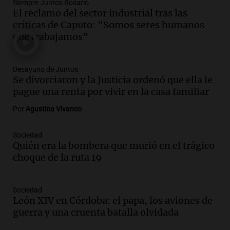
Siempre Juntos Rosario
policial en el Congreso por la ley de
El reclamo del sector industrial tras las
propiedad privada
críticas de Caputo: "Somos seres humanos
Panorama Federal
que trabajamos"
Episodios
Audio.
Comienza Expo La Bulaye 2026:
Desayuno de Juntos
Un atractivo para la ruralidad y el
Se divorciaron y la Justicia ordenó que ella le
público en general
pague una renta por vivir en la casa familiar
Noticias
Episodios
Por
Agustina Vivanco
Audio.
Femicidio de Agostina Vega en
Córdoba: detuvieron a otros dos
Sociedad
inquilinos por encubrimiento
Quién era la bombera que murió en el trágico
choque de la ruta 19
Juntos
Episodios
Audio.
Aumento de precios en papa y
Sociedad
cebolla: hasta 300% en algunos casos,
León XIV en Córdoba: el papa, los aviones de
advierte Cofrutos
guerra y una cruenta batalla olvidada
Panorama Federal
Episodios