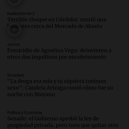
Siempre Juntos Rosario
Episodios
Radioinforme 3
Audio.
Se divorciaron y la Justicia
Terrible choque en Córdoba: murió una
ordenó que ella le pague una renta por
bombera cerca del Mercado de Abasto
vivir en la casa familiar
Desayuno de Juntos
Episodios
Juntos
Audio.
Una mujer fallece tras vuelco de
Femicidio de Agostina Vega: detuvieron a
vehículo en la Circunvalación Este-
otros dos inquilinos por encubrimiento
Oeste en Salta
Panorama Federal
Sociedad
Episodios
"La droga era mía y ni siquiera tuvimos
Audio.
Una mujer muere tras un vuelco
sexo": Candela Arizaga contó cómo fue su
en la Circunvalación Este-Oeste de
noche con Moyano
Salta
Panorama Federal
Episodios
Política y Economía
Senado: el Gobierno aprobó la ley de
Audio.
El Polo Obrero marcha en
propiedad privada, pero tuvo que quitar otro
Córdoba pidiendo trabajo genuino y