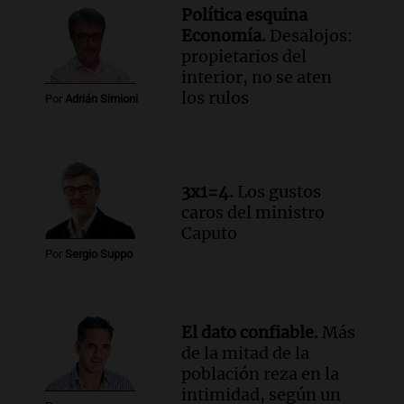
Mendoza y San Rafael
Política esquina
Panorama Federal
Economía.
Desalojos:
Episodios
propietarios del
Audio.
Cómo serán los desalojos exprés
interior, no se aten
y contratos de alquiler si se aprueba la
los rulos
Por
Adrián Simioni
ley de propiedad privada
Ahora país
Episodios
Audio.
Se inaugura la décimo primera
3x1=4.
Los gustos
exposición agrícola en Bulaya con
caros del ministro
diversas atracciones para todos
Caputo
Panorama Federal
Por
Sergio Suppo
Episodios
Audio.
Se atrincheró la intendenta
interina de Villa Santa Cruz del Lago
tras ser destituida
El dato confiable.
Más
Ahora país
de la mitad de la
Episodios
población reza en la
intimidad, según un