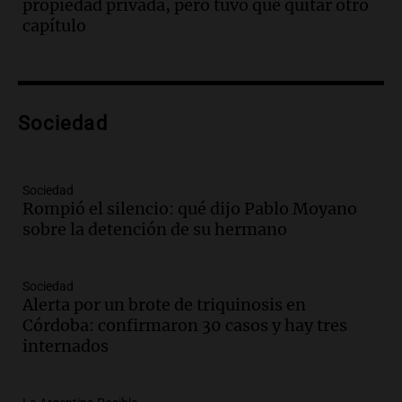
Audio.
Encuentran cuerpo en el Riacho
propiedad privada, pero tuvo que quitar otro
Santa Fe: se trataría de un hombre
capítulo
desaparecido mientras practicaba
kitesurf
Panorama Federal
Episodios
Audio.
Solans Hoteles es patrocinante
Sociedad
porque el concurso “abre un espacio a la
creatividad”
Edición 2026
Sociedad
Episodios
Rompió el silencio: qué dijo Pablo Moyano
sobre la detención de su hermano
Audio.
Femicidio por fuego en el auto:
qué dijo la defensa del esposo acusado
Radioinforme 3
Sociedad
Episodios
Alerta por un brote de triquinosis en
Córdoba: confirmaron 30 casos y hay tres
Audio.
Exconvicto con doble empleo
internados
estatal: la SENAF asegura que se enteró
por los medios
Radioinforme 3