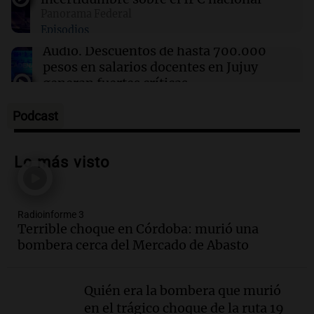
desestimación de cargo por posesión de arma
Panorama Federal
Episodios
Audio.
Descuentos de hasta 700.000
pesos en salarios docentes en Jujuy
generan fuertes críticas
Panorama Federal
Episodios
Podcast
Audio.
Docentes de Jujuy denuncian
descuentos de hasta 700.000 pesos en
Lo más visto
sus salarios y genera alarma
Panorama Federal
Episodios
Radioinforme 3
Audio.
Siniestro vial en Salta: una mujer
Terrible choque en Córdoba: murió una
fallece tras perder el control de su
bombera cerca del Mercado de Abasto
vehículo
Panorama Federal
Episodios
Quién era la bombera que murió
Audio.
Docentes de Jujuy enfrentan
en el trágico choque de la ruta 19
descuentos de hasta 700.000 pesos en