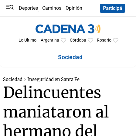
Deportes
Caminos
Opinión
Participá
Programas
Últimas coberturas
Últimas 24 h
En YouTube
Clima
Horóscopo
Lo Último
Argentina
Córdoba
Rosario
Sociedad
Sociedad
Inseguridad en Santa Fe
Delincuentes
maniataron al
hermano del