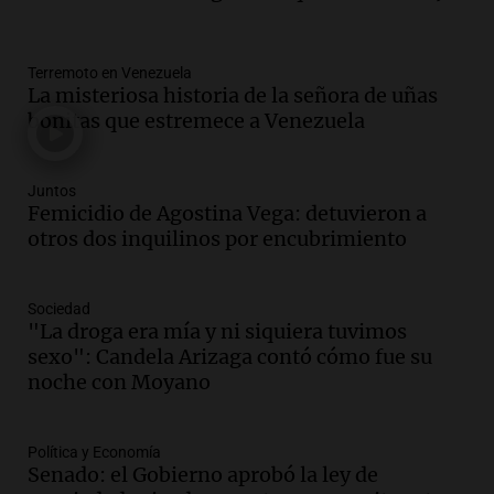
sus salarios, denuncian desde el
sindicato
Panorama Federal
Terremoto en Venezuela
La misteriosa historia de la señora de uñas
Episodios
Audio.
La justicia reconoce el COVID
bonitas que estremece a Venezuela
como enfermedad laboral tras caso de
docente fallecido en 2021
Panorama Federal
Juntos
Femicidio de Agostina Vega: detuvieron a
Episodios
otros dos inquilinos por encubrimiento
Audio.
Mujer de más de 30 años muere
en un siniestro vial en circunvalación
Este-Oeste de Salta
Sociedad
Panorama Federal
"La droga era mía y ni siquiera tuvimos
Episodios
sexo": Candela Arizaga contó cómo fue su
Audio.
La justicia reconoce el COVID
noche con Moyano
como enfermedad laboral tras el
fallecimiento de un docente
Política y Economía
Panorama Federal
Senado: el Gobierno aprobó la ley de
Episodios