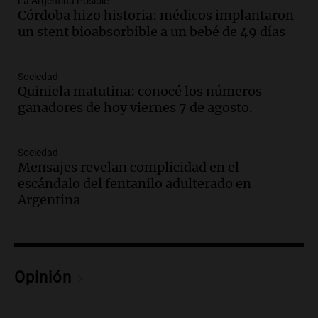
La Argentina Posible
Episodios
Córdoba hizo historia: médicos implantaron
un stent bioabsorbible a un bebé de 49 días
Audio.
Los gustos caros del ministro
Caputo | Por Sergio Suppo
3x1:4
Sociedad
Quiniela matutina: conocé los números
Episodios
ganadores de hoy viernes 7 de agosto.
Audio.
Desalojos: propietarios del
interior, no se aten los rulos | Por
Adrián Simioni
Sociedad
Mensajes revelan complicidad en el
Política esquina Economía
escándalo del fentanilo adulterado en
Episodios
Argentina
Audio.
Tras atrincherarse, la intendenta
interina de Villa Santa Cruz del Lago
aceptó dejar el cargo
Ahora país
Episodios
Opinión
Audio.
La justicia investiga una estafa
millonaria a través de una financiera en