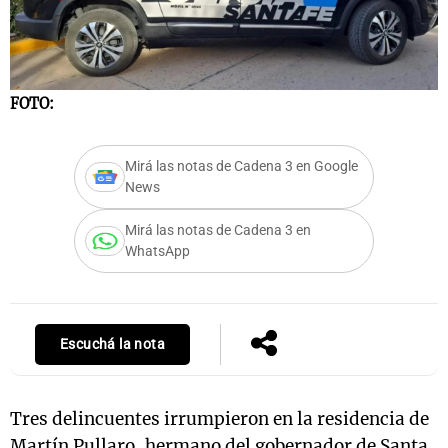
Notas
FOTO:
s
Notas
La Sole en
ial
Mundial 2026
Cadena 3
Mirá las notas de Cadena 3 en Google
News
Mirá las notas de Cadena 3 en
WhatsApp
Escuchá la nota
Tres delincuentes irrumpieron en la residencia de
Martín Pullaro, hermano del gobernador de Santa