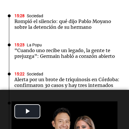
15:28
Sociedad
Rompió el silencio: qué dijo Pablo Moyano
sobre la detención de su hermano
15:23
La Popu
“Cuando uno recibe un legado, la gente te
prejuzga”: Germain habló a corazón abierto
15:22
Sociedad
Alerta por un brote de triquinosis en Córdoba:
confirmaron 30 casos y hay tres internados
15:08
Mundo
Descubren más de 50 cuerpos en estado de
Play
descomposición en funeraria de Chicago
Video