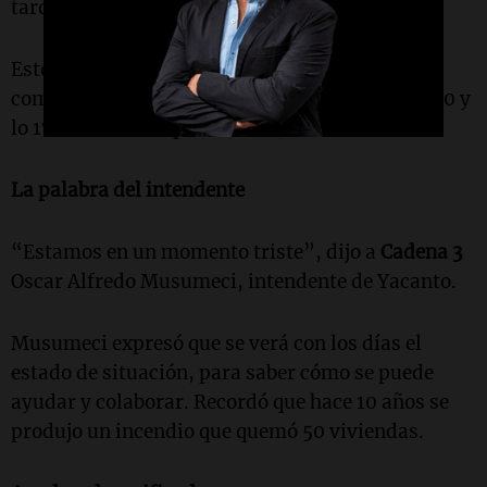
tarde y luego rehabilitado a la noche.
Este lunes, la tarea de los aviones hidrantes se
complicó por los vientos, que fueron entre los 90 y
lo 170 kilómetros por hora.
La palabra del intendente
“Estamos en un momento triste”, dijo a
Cadena 3
Oscar Alfredo Musumeci, intendente de Yacanto.
Musumeci expresó que se verá con los días el
estado de situación, para saber cómo se puede
ayudar y colaborar. Recordó que hace 10 años se
produjo un incendio que quemó 50 viviendas.