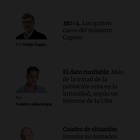
Episodios
Audio.
Del fitness a la longevidad: por
qué crece el consumo de alimentos con
3x1=4.
Los gustos
proteínas
caros del ministro
Una mañana para todos
Caputo
Episodios
Por
Sergio Suppo
Audio.
Investigan un asalto millonario a
la cooperativa Talamochita en Villa
María
Panorama Federal
El dato confiable.
Más
Episodios
de la mitad de la
población reza en la
intimidad, según un
Por
informe de la UBA
Federico Albarenque
Cuadro de situación.
Errores no forzados