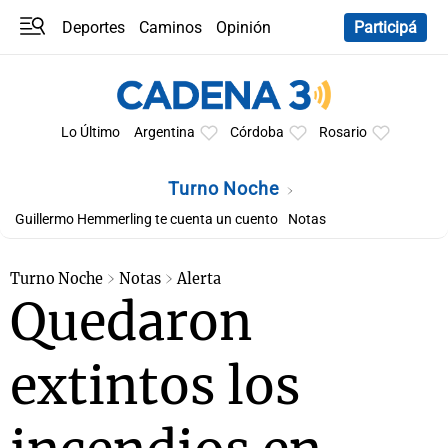
Deportes
Caminos
Opinión
Participá
Programas
Últimas coberturas
Últimas 24 h
En YouTube
Clima
Horóscopo
Lo Último
Argentina
Córdoba
Rosario
Turno Noche
Guillermo Hemmerling te cuenta un cuento
Notas
Turno Noche
Notas
Alerta
Quedaron
extintos los