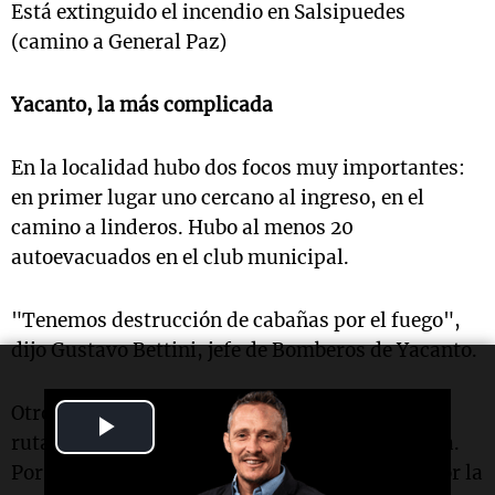
Está extinguido el incendio en Salsipuedes
(camino a General Paz)
Yacanto, la más complicada
En la localidad hubo dos focos muy importantes:
en primer lugar uno cercano al ingreso, en el
camino a linderos. Hubo al menos 20
autoevacuados en el club municipal.
"Tenemos destrucción de cabañas por el fuego",
dijo Gustavo Bettini, jefe de Bomberos de Yacanto.
Otro frente avanzó al este de la localidad, en la
Play
ruta 228, que comunica Yacanto con Santa Rosa.
Video
Por precaución, el tránsito fue interrumpido por la