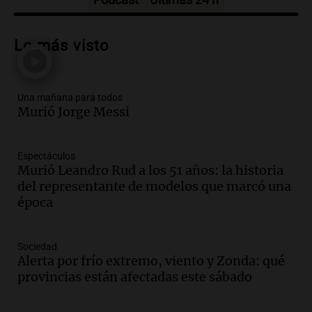
Audio.
Messi llegará esta noche a
Rosario para acompañar a su familia
Lo más visto
tras la muerte de su papá
Una mañana para todos
Episodios
Una mañana para todos
Audio.
Ley de Propiedad Privada: el revés
Murió Jorge Messi
en el Congreso expuso una debilidad
comunicacional del Gobierno
Una mañana para todos
Espectáculos
Episodios
Murió Leandro Rud a los 51 años: la historia
Audio.
Casabindo se prepara para una
del representante de modelos que marcó una
celebración única: 30.000 turistas y el
época
tradicional Toreo de la Vincha
Una mañana para todos
Sociedad
Episodios
Alerta por frío extremo, viento y Zonda: qué
Audio.
Borges, abogada de Pourrain:
provincias están afectadas este sábado
"Tres hombres se lo llevaron para
hacerle preguntas y nunca regresó"