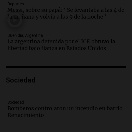
Una mañana para todos
Deportes
Episodios
Messi, sobre su papá: "Se levantaba a las 4 de
la mañana y volvía a las 9 de la noche"
Audio.
Voluntarios limpiaron 9.000
metros del río Suquía y retiraron hasta
800 kilos de basura por jornada
Buen día, Argentina
Una mañana para todos
La argentina detenida por el ICE obtuvo la
Episodios
libertad bajo fianza en Estados Unidos
Audio.
La historia de la servilleta que
firmó Jorge Messi para el primer
contrato de Leo con Barcelona
Una mañana para todos
Episodios
Sociedad
Audio.
Joan Gaspart: "Sin Jorge, no sé si
Messi hubiera llegado adonde llegó"
Sociedad
Una mañana para todos
Bomberos controlaron un incendio en barrio
Episodios
Renacimiento
Audio.
El orgullo y el sueño argentino de
Jorge Messi en una entrevista con Rony