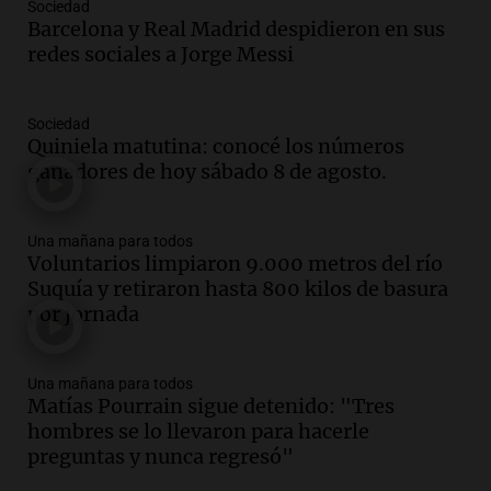
Sociedad
Vargas en 2007
Barcelona y Real Madrid despidieron en sus
Una mañana para todos
redes sociales a Jorge Messi
Episodios
Audio.
El abuelo de Agostina Vega, tras
las nuevas detenciones: "En esa casa
Sociedad
Quiniela matutina: conocé los números
todos tenían algo que ver"
ganadores de hoy sábado 8 de agosto.
Una mañana para todos
Episodios
Audio.
Una nutricionista derribó el mito
Una mañana para todos
del desayuno ideal: qué alimentos
Voluntarios limpiaron 9.000 metros del río
conviene priorizar
Suquía y retiraron hasta 800 kilos de basura
Una mañana para todos
por jornada
Episodios
Audio.
Murió Jorge Messi
Una mañana para todos
Matías Pourrain sigue detenido: "Tres
Una mañana para todos
hombres se lo llevaron para hacerle
Episodios
preguntas y nunca regresó"