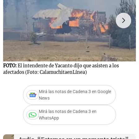
Notas
s
Notas
La Sole en
ial
Mundial 2026
Cadena 3
FOTO:
El intendente de Yacanto dijo que asisten a los
F
afectados (Foto: CalamuchitaenLínea)
C
Mirá las notas de Cadena 3 en Google
News
Mirá las notas de Cadena 3 en
WhatsApp