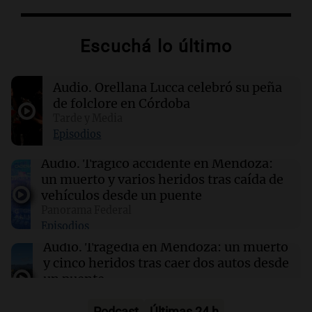
Orellana Lucca celebró su peña en Córdoba:
"Queremos seguir llevándola a diferentes
lugares"
Escuchá lo último
16:07
Mundo
Audio.
Orellana Lucca celebró su peña
Más de 178.000 inmigrantes abandonan
Sudáfrica por violencia y deportaciones
de folclore en Córdoba
Tarde y Media
Episodios
15:48
Sociedad
Bomberos controlaron un incendio en barrio
Audio.
Trágico accidente en Mendoza:
Renacimiento
un muerto y varios heridos tras caída de
vehículos desde un puente
Panorama Federal
15:00
Sociedad
Episodios
Barcelona y Real Madrid despidieron en sus
redes sociales a Jorge Messi
Audio.
Tragedia en Mendoza: un muerto
y cinco heridos tras caer dos autos desde
un puente
Una mañana para todos
Episodios
Podcast
Últimas 24 h