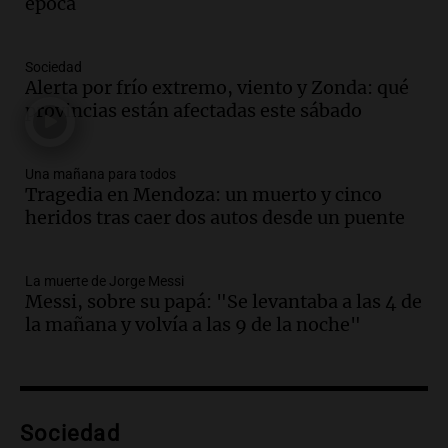
Rosario para acompañar a su familia
época
tras la muerte de su papá
Una mañana para todos
Sociedad
Episodios
Alerta por frío extremo, viento y Zonda: qué
Audio.
Ley de Propiedad Privada: el revés
provincias están afectadas este sábado
en el Congreso expuso una debilidad
comunicacional del Gobierno
Una mañana para todos
Una mañana para todos
Episodios
Tragedia en Mendoza: un muerto y cinco
heridos tras caer dos autos desde un puente
Audio.
Casabindo se prepara para una
celebración única: 30.000 turistas y el
tradicional Toreo de la Vincha
La muerte de Jorge Messi
Una mañana para todos
Messi, sobre su papá: "Se levantaba a las 4 de
Episodios
la mañana y volvía a las 9 de la noche"
Audio.
Borges, abogada de Pourrain:
"Tres hombres se lo llevaron para
hacerle preguntas y nunca regresó"
Una mañana para todos
Episodios
Sociedad