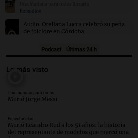
Una Mañana para todos Rosario
Episodios
21:22
Mundo
Veranos secos y calurosos amenazan diques
Audio.
Orellana Lucca celebró su peña
de los Países Bajos y comercio fluvial en
de folclore en Córdoba
Alemania
Tarde y Media
Episodios
Podcast
Últimas 24 h
Audio.
Trágico accidente en Mendoza:
un muerto y varios heridos tras caída de
Lo más visto
vehículos desde un puente
Panorama Federal
Episodios
Una mañana para todos
Audio.
Tragedia en Mendoza: un muerto
Murió Jorge Messi
y cinco heridos tras caer dos autos desde
un puente
Una mañana para todos
Espectáculos
Episodios
Murió Leandro Rud a los 51 años: la historia
Audio.
Messi llegará esta noche a
del representante de modelos que marcó una