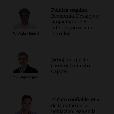
para poder seguir viviend
Una mañana para todos
Política esquina
Episodios
Economía.
Desalojos:
Audio.
Estiman que la inflación nacional
propietarios del
de julio será menor al 2,9% registrado
interior, no se aten
en CABA
los rulos
Por
Adrián Simioni
Una mañana para todos
Episodios
Audio.
Altas Cumbres: rescataron a una
cabra que llevaba ocho días atrapada en
3x1=4.
Los gustos
un precipicio
caros del ministro
Una mañana para todos
Caputo
Episodios
Por
Sergio Suppo
Audio.
Chile planteó mejorar la
conectividad fronteriza, aérea y digital
con Jujuy
Panorama Federal
El dato confiable.
Más
Episodios
de la mitad de la
población reza en la