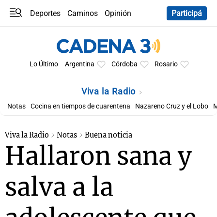
Deportes
Caminos
Opinión
Participá
Programas
Últimas coberturas
Últimas 24 h
En YouTube
Clima
Horóscopo
Lo Último
Argentina
Córdoba
Rosario
Viva la Radio
Notas
Cocina en tiempos de cuarentena
Nazareno Cruz y el Lobo
M
Viva la Radio
Notas
Buena noticia
Hallaron sana y
salva a la