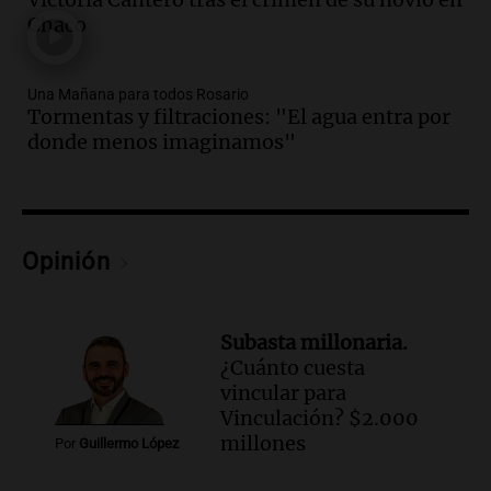
Episodios
Chaco
Audio.
El abuelo de Agostina Vega, tras
las nuevas detenciones: "En esa casa
todos tenían algo que ver"
Una Mañana para todos Rosario
Tormentas y filtraciones: "El agua entra por
Una mañana para todos
donde menos imaginamos"
Episodios
Audio.
Una nutricionista derribó el mito
del desayuno ideal: qué alimentos
conviene priorizar
Una mañana para todos
Opinión
Episodios
Audio.
Murió Jorge Messi
Subasta millonaria.
Una mañana para todos
¿Cuánto cuesta
Episodios
vincular para
Vinculación? $2.000
Audio.
Mateo, a los 25 años, lucha
millones
Por
Guillermo López
contra el tiempo: necesita un trasplante