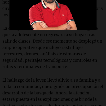
horas dará a conocer detalles sobre las
circunstancias en las que fue localizada la menor y
los avances de la causa judicial.
La desaparición había sido denunciada luego de
que la adolescente no regresara a su hogar tras
salir de clases. Desde ese momento se desplegó un
amplio operativo que incluyó rastrillajes
terrestres, drones, análisis de cámaras de
seguridad, peritajes tecnológicos y controles en
rutas y terminales de transporte.
El hallazgo de la joven llevó alivio a su familia y a
toda la comunidad, que siguió con preocupación el
desarrollo de la búsqueda. Ahora la atención
estará puesta en las explicaciones que brinde la
Justicia sobre lo ocurrido durante las horas en que