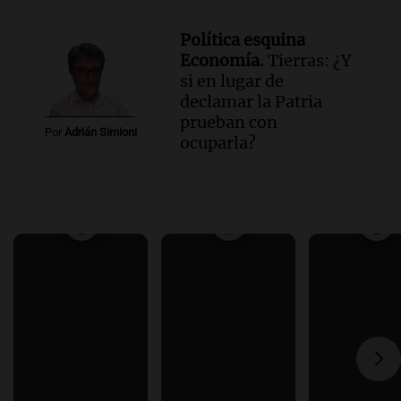
Política esquina
Economía.
Tierras: ¿Y
si en lugar de
declamar la Patria
prueban con
Por
Adrián Simioni
ocuparla?