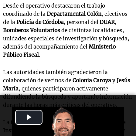
Desde el operativo destacaron el trabajo
coordinado de la
Departamental Colón
, efectivos
de la
Policía de Córdoba
, personal del
DUAR
,
Bomberos Voluntarios
de distintas localidades,
unidades especiales de investigación y búsqueda,
además del acompañamiento del
Ministerio
Público Fiscal
.
Las autoridades también agradecieron la
colaboración de vecinos de
Colonia Caroya
y
Jesús
María
, quienes participaron activamente
difundiendo la búsqueda y aportando información
durante las horas más críticas del operativo.
Play
La investigación estuvo a cargo de la
Fiscalía de
Video
Instrucción de Jesús María
, que en las próximas