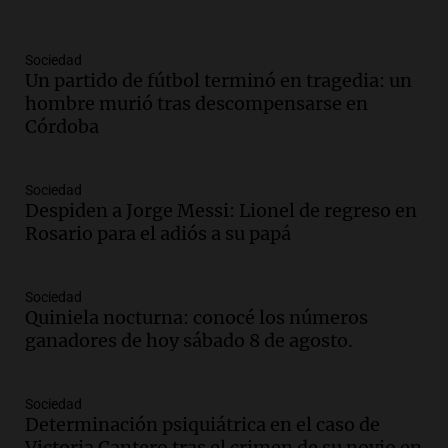
Audio.
Voluntarios limpiaron 9.000
metros del río Suquía y retiraron hasta
800 kilos de basura por jornada
Sociedad
Un partido de fútbol terminó en tragedia: un
Una mañana para todos
hombre murió tras descompensarse en
Episodios
Córdoba
Audio.
La historia de la servilleta que
firmó Jorge Messi para el primer
contrato de Leo con Barcelona
Sociedad
Una mañana para todos
Despiden a Jorge Messi: Lionel de regreso en
Episodios
Rosario para el adiós a su papá
Audio.
Joan Gaspart: "Sin Jorge, no sé si
Messi hubiera llegado adonde llegó"
Sociedad
Una mañana para todos
Quiniela nocturna: conocé los números
Episodios
ganadores de hoy sábado 8 de agosto.
Audio.
El orgullo y el sueño argentino de
Jorge Messi en una entrevista con Rony
Sociedad
Vargas en 2007
Determinación psiquiátrica en el caso de
Una mañana para todos
Victoria Cantero tras el crimen de su novio en