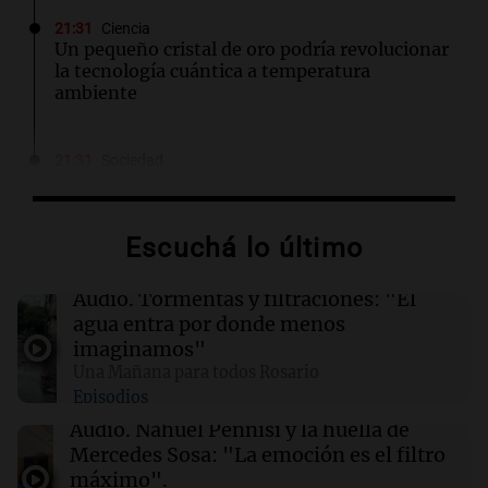
21:31
Ciencia
Un pequeño cristal de oro podría revolucionar
la tecnología cuántica a temperatura
ambiente
21:31
Sociedad
Un partido de fútbol terminó en tragedia: un
hombre murió tras descompensarse en
Córdoba
Escuchá lo último
21:28
Fútbol
Audio.
Tormentas y filtraciones: "El
Instituto busca ganarle de local a Gimnasia de
agua entra por donde menos
Mendoza para coronar el festejo por sus 108
imaginamos"
años
Una Mañana para todos Rosario
Episodios
21:28
Deportes
Audio.
Nahuel Pennisi y la huella de
Lionel Messi llega al Cementerio El Prado para
Mercedes Sosa: "La emoción es el filtro
despedir a su padre
máximo".