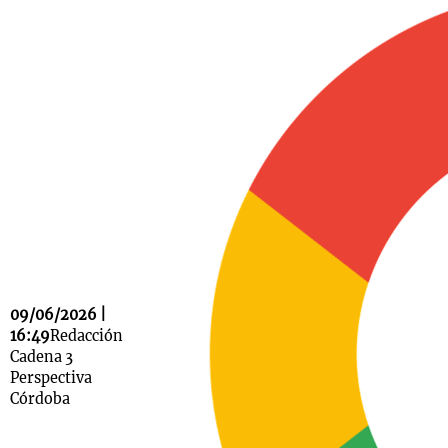
Notas
s
Notas
La Sole en
ial
Mundial 2026
Cadena 3
09/06/2026 |
16:49
Redacción
Cadena 3
Perspectiva
Córdoba