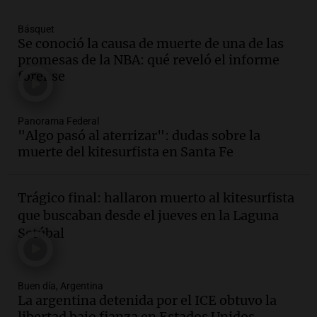
Episodios
Básquet
Audio.
La historia de la servilleta que
Se conoció la causa de muerte de una de las
firmó Jorge Messi para el primer
promesas de la NBA: qué reveló el informe
contrato de Leo con Barcelona
forense
Una mañana para todos
Episodios
Panorama Federal
Audio.
Joan Gaspart: "Sin Jorge, no sé si
"Algo pasó al aterrizar": dudas sobre la
Messi hubiera llegado adonde llegó"
muerte del kitesurfista en Santa Fe
Una mañana para todos
Episodios
Trágico final: hallaron muerto al kitesurfista
Audio.
El orgullo y el sueño argentino de
que buscaban desde el jueves en la Laguna
Jorge Messi en una entrevista con Rony
Setúbal
Vargas en 2007
Una mañana para todos
Episodios
Buen día, Argentina
Audio.
El abuelo de Agostina Vega, tras
La argentina detenida por el ICE obtuvo la
las nuevas detenciones: "En esa casa
libertad bajo fianza en Estados Unidos