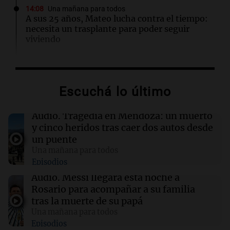
14:08
Una mañana para todos
A sus 25 años, Mateo lucha contra el tiempo:
necesita un trasplante para poder seguir
viviendo
13:57
Una mañana para todos
Tragedia en Mendoza: un muerto y cinco
Escuchá lo último
heridos tras caer dos autos desde un puente
Audio.
Tragedia en Mendoza: un muerto
13:43
Sociedad
y cinco heridos tras caer dos autos desde
“Santa Fe te abraza”: el mensaje de Pullaro
un puente
tras la muerte de Jorge Messi
Una mañana para todos
Episodios
13:31
Una mañana para todos
Audio.
Messi llegará esta noche a
Messi llegará esta noche a Rosario para
Rosario para acompañar a su familia
acompañar a su familia tras la muerte de su
tras la muerte de su papá
papá
Una mañana para todos
Episodios