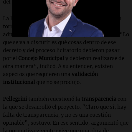
del procedimiento cuestionado.
La letrada señaló que el principal debate gira en
torno a la
legalidad
del procedimiento
administrativo utilizado por el
Ejecutivo local
. “Lo
que se va a discutir es qué cosas dentro de ese
decreto y del proceso licitatorio debieron pasar
por el
Concejo Municipal
y debieron realizarse de
otra manera”, indicó. A su entender, existen
aspectos que requieren una
validación
institucional
que no se produjo.
Pellegrini
también cuestionó la
transparencia
con
la que se desarrolló el proyecto. “Claro que sí, hay
falta de transparencia, y no es una cuestión
opinable”, sostuvo. En ese sentido, argumentó que
la normativa vigente exige que una obra de