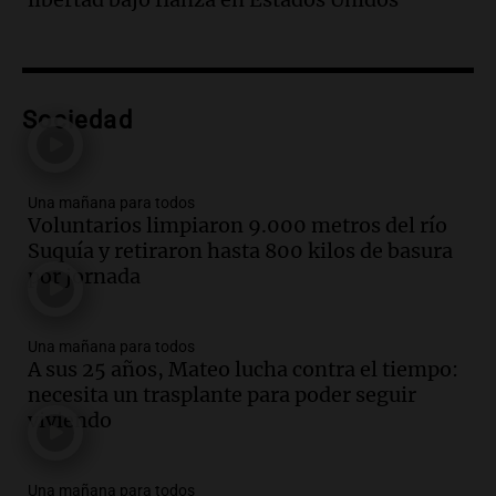
todos tenían algo que ver"
Una mañana para todos
Episodios
Audio.
Una nutricionista derribó el mito
del desayuno ideal: qué alimentos
Sociedad
conviene priorizar
Una mañana para todos
Episodios
Una mañana para todos
Voluntarios limpiaron 9.000 metros del río
Audio.
Murió Jorge Messi
Suquía y retiraron hasta 800 kilos de basura
Una mañana para todos
por jornada
Episodios
Una mañana para todos
Audio.
Mateo, a los 25 años, lucha
A sus 25 años, Mateo lucha contra el tiempo:
contra el tiempo: necesita un trasplante
necesita un trasplante para poder seguir
para poder seguir viviend
viviendo
Una mañana para todos
Episodios
Audio.
Estiman que la inflación nacional
Una mañana para todos