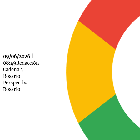
Notas
s
Notas
La Sole en
ial
Mundial 2026
Cadena 3
09/06/2026 |
08:49
Redacción
Cadena 3
Rosario
Perspectiva
Rosario