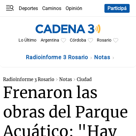
Deportes
Caminos
Opinión
Participá
Programas
Últimas coberturas
Últimas 24 h
En YouTube
Clima
Horóscopo
Lo Último
Argentina
Córdoba
Rosario
Radioinforme 3 Rosario
Notas
Radioinforme 3 Rosario
Notas
Ciudad
Frenaron las
obras del Parque
Acuático: "Hay