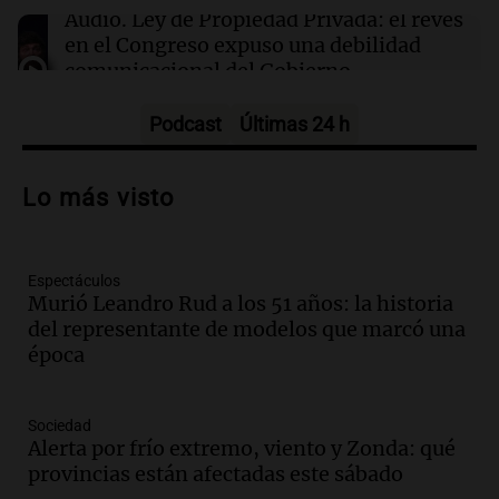
13:20
Sociedad
Audio.
Ley de Propiedad Privada: el revés
“Jorge hizo todo bien”: el mensaje de Chiqui
en el Congreso expuso una debilidad
Tapia tras la muerte del padre de Messi
comunicacional del Gobierno
Una mañana para todos
Episodios
Podcast
Últimas 24 h
Audio.
Casabindo se prepara para una
celebración única: 30.000 turistas y el
Lo más visto
tradicional Toreo de la Vincha
Una mañana para todos
Episodios
Espectáculos
Audio.
Borges, abogada de Pourrain:
Murió Leandro Rud a los 51 años: la historia
"Tres hombres se lo llevaron para
del representante de modelos que marcó una
hacerle preguntas y nunca regresó"
época
Una mañana para todos
Episodios
Audio.
Voluntarios limpiaron 9.000
Sociedad
metros del río Suquía y retiraron hasta
Alerta por frío extremo, viento y Zonda: qué
800 kilos de basura por jornada
provincias están afectadas este sábado
Una mañana para todos