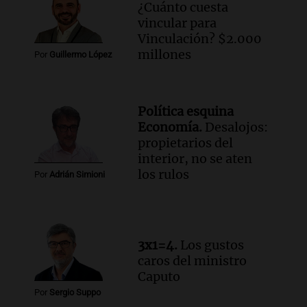
¿Cuánto cuesta
Audio.
Investigan un asalto millonario a
vincular para
la cooperativa Talamochita en Villa
Vinculación? $2.000
María
millones
Por
Guillermo López
Panorama Federal
Episodios
Audio.
Vandalismo en San Miguel de
Política esquina
Tucumán: destruyeron 433 luminarias
Economía.
Desalojos:
públicas en 14 meses
propietarios del
Panorama Federal
interior, no se aten
Episodios
los rulos
Por
Adrián Simioni
Audio.
Una mujer murió cuando
esperaba cobrar su jubilación en un
banco de San Luis
Panorama Federal
3x1=4.
Los gustos
Episodios
caros del ministro
Caputo
Por
Sergio Suppo