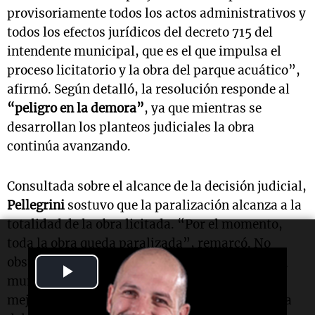
provisoriamente todos los actos administrativos y
todos los efectos jurídicos del decreto 715 del
intendente municipal, que es el que impulsa el
proceso licitatorio y la obra del parque acuático”,
afirmó. Según detalló, la resolución responde al
“peligro en la demora”
, ya que mientras se
desarrollan los planteos judiciales la obra
continúa avanzando.
Consultada sobre el alcance de la decisión judicial,
Pellegrini
sostuvo que la paralización alcanza a la
totalidad de la obra licitada. “Por el momento,
toda la obra queda paralizada”, remarcó. No
obstante, aclaró que la medida no impide que el
Play
municipio realice tareas de mantenimiento o
Video
mejoras menores en el espacio público por fuera