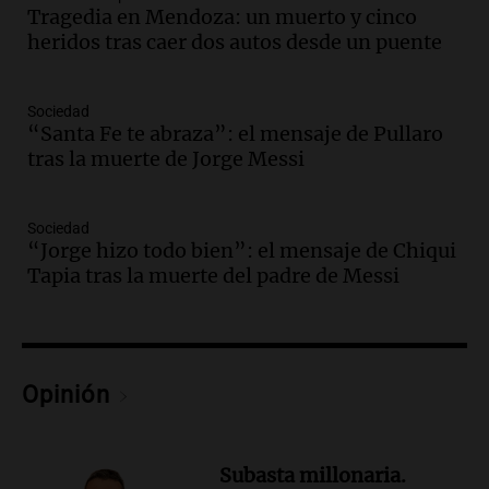
Tragedia en Mendoza: un muerto y cinco
de julio será menor al 2,9% registrado
heridos tras caer dos autos desde un puente
en CABA
Una mañana para todos
Episodios
Sociedad
Audio.
Altas Cumbres: rescataron a una
“Santa Fe te abraza”: el mensaje de Pullaro
cabra que llevaba ocho días atrapada en
tras la muerte de Jorge Messi
un precipicio
Una mañana para todos
Episodios
Sociedad
“Jorge hizo todo bien”: el mensaje de Chiqui
Audio.
Chile planteó mejorar la
Tapia tras la muerte del padre de Messi
conectividad fronteriza, aérea y digital
con Jujuy
Panorama Federal
Episodios
Audio.
Del fitness a la longevidad: por
Opinión
qué crece el consumo de alimentos con
proteínas
Una mañana para todos
Subasta millonaria.
Episodios