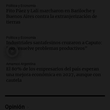
ciudad de Córdoba para interiorizarse
Política y Economía
sobre los parques educativos
Fito Páez y Lali marcharon en Bariloche y
Amamos Argentina
Buenos Aires contra la extranjerización de
Episodios
tierras
Audio.
Meteorólogo alertó que El Niño
traerá más lluvias y eventos extremos
durante la primavera
Política y Economía
Informados al regreso
Industriales santafesinos cruzaron a Caputo:
Episodios
"No resuelve problemas productivos"
Audio.
Córdoba sigue trabajando para
restablecer el servicio de electricidad
Amamos Argentina
tras fuertes vientos
El 80% de los empresarios del país esperan
Panorama Federal
una mejora económica en 2027, aunque con
Episodios
cautela
Audio.
Según una encuesta, el 80% de
los empresarios del país cree que la
economía mejorará el próximo año
Amamos Argentina
Opinión
Episodios