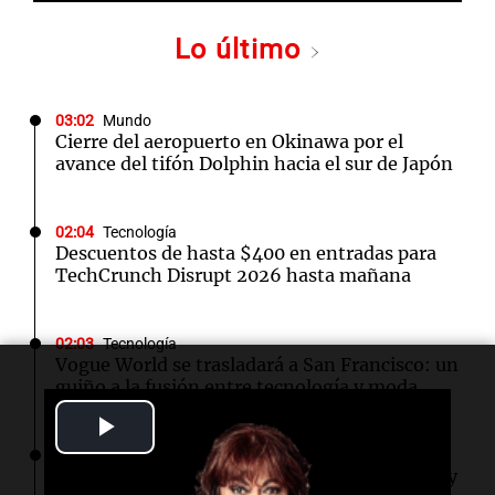
Lo último
03:02
Mundo
Cierre del aeropuerto en Okinawa por el
avance del tifón Dolphin hacia el sur de Japón
02:04
Tecnología
Descuentos de hasta $400 en entradas para
TechCrunch Disrupt 2026 hasta mañana
02:03
Tecnología
Vogue World se trasladará a San Francisco: un
guiño a la fusión entre tecnología y moda
Play
01:59
Mundo
Video
Laura Galván brilla en los Centroamericanos y