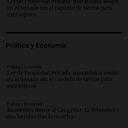
Ley de Propiedad Privada: maratónica sesión
Panorama Federal
en el Senado sin el capítulo de tierras para
Episodios
extranjeros
Audio.
El teatro Real da la bienvenida a
la temporada Rock Real con bandas
tributo todos los jueves
Panorama Federal
Política y Economía
Episodios
Audio.
Nicolás Marotta, el cordobés de
Recoleta: “Enfrentar a Boca, sea donde
sea, va a ser lindo”
Política y Economía
Ley de Propiedad Privada: maratónica sesión
La Cadena del Gol
en el Senado sin el capítulo de tierras para
Episodios
extranjeros
Audio.
Débora Blanca, psicóloga experta
en ludopatía: “Tener el casino en la
mano es muy peligroso”
Política y Economía
La Argentina, hoy
Incidentes frente al Congreso: 12 detenidos y
Episodios
dos heridos tras la marcha
Audio.
Docentes italianos visitaron la