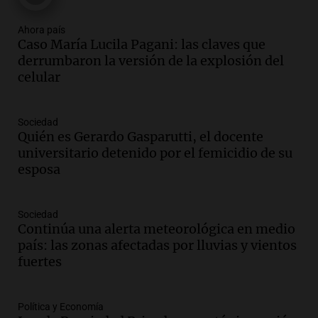
Episodios
Ahora país
Audio.
El "Mono" de Kapanga
Caso María Lucila Pagani: las claves que
adelantó su show en Rosario.
derrumbaron la versión de la explosión del
Viva la Radio Rosario
celular
Episodios
Audio.
Condenan a tres años de prisión
Sociedad
en suspenso a hombre por simular robo
Quién es Gerardo Gasparutti, el docente
de recaudación en San Luis
universitario detenido por el femicidio de su
Panorama Federal
esposa
Episodios
Audio.
Medicina reproductiva, entre la
ayuda por problemas de fertilidad y la
Sociedad
Continúa una alerta meteorológica en medio
ostentación de millonarios
país: las zonas afectadas por lluvias y vientos
Amamos Argentina
fuertes
Episodios
Audio.
El juicio contra Oscar González
avanza con testimonios clave sobre el
Política y Economía
accidente en Villa Dolores