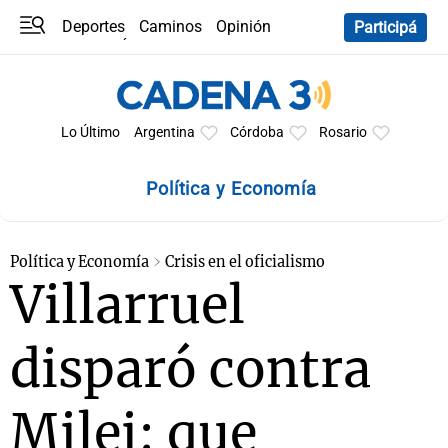
Deportes
Caminos
Opinión
Participá
Programas
Últimas coberturas
Últimas 24 h
En YouTube
Clima
Horóscopo
Lo Último
Argentina
Córdoba
Rosario
Política y Economía
Política y Economía
Crisis en el oficialismo
Villarruel
disparó contra
Milei: que