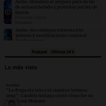
Audio.
Mendoza se prepara para un fin
de semana helado y protestas por ley de
00:32
Mundo
tierras
Simone Biles da inicio a la cuenta regresiva
Panorama Federal
para los Juegos Panamericanos de Lima 2027
Episodios
Audio.
Río Gallegos enfrenta frío
intenso y movilizaciones contra el
kirchnerismo
Panorama Federal
Episodios
Podcast
Últimas 24 h
Audio.
Debate en el Senado sobre
propiedad privada y cuestionamientos a
Lo más visto
la soberanía digital en Argentina
Panorama Federal
Episodios
Sociedad
Audio.
Mendoza se prepara para un fin
"La droga era mía y ni siquiera tuvimos
de semana helado y ciudadanos
sexo": Candela Arizaga contó cómo fue su
marchan contra reforma de tierras
noche con Moyano
Panorama Federal