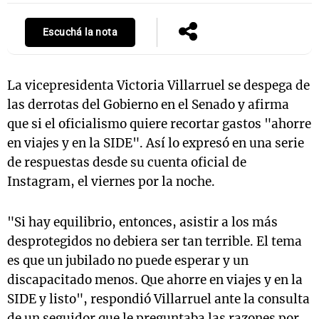
Escuchá la nota
Notas
s
Notas
La vicepresidenta Victoria Villarruel se despega de
La Sole en
las derrotas del Gobierno en el Senado y afirma
ial
Mundial 2026
Cadena 3
que si el oficialismo quiere recortar gastos "ahorre
en viajes y en la SIDE". Así lo expresó en una serie
de respuestas desde su cuenta oficial de
Instagram, el viernes por la noche.
"Si hay equilibrio, entonces, asistir a los más
desprotegidos no debiera ser tan terrible. El tema
es que un jubilado no puede esperar y un
discapacitado menos. Que ahorre en viajes y en la
SIDE y listo", respondió Villarruel ante la consulta
de un seguidor que le preguntaba las razones por