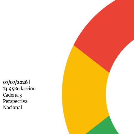
Notas
s
Notas
La Sole en
ial
Mundial 2026
Cadena 3
07/07/2026 |
13:44
Redacción
Cadena 3
Perspectiva
Nacional