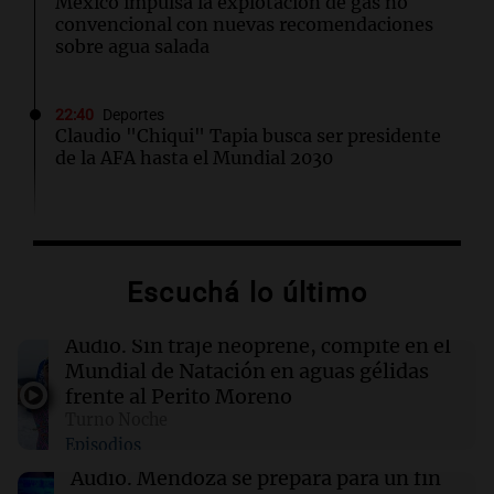
México impulsa la explotación de gas no
convencional con nuevas recomendaciones
sobre agua salada
22:40
Deportes
Claudio "Chiqui" Tapia busca ser presidente
de la AFA hasta el Mundial 2030
22:15
Sociedad
Quiniela turista: conocé los números
ganadores de hoy jueves 6 de agosto.
Escuchá lo último
22:14
Viva la Radio Rosario
Audio.
Sin traje neoprene, compite en el
Kapanga celebra sus 30 años en Rosario: "Las
Mundial de Natación en aguas gélidas
canciones envejecieron bien"
frente al Perito Moreno
Turno Noche
Episodios
22:10
Amamos Argentina
Docentes italianos visitaron la ciudad de
Audio.
Mendoza se prepara para un fin
Córdoba para interiorizarse sobre los parques