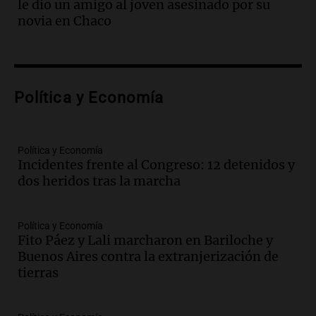
le dio un amigo al joven asesinado por su
Episodios
novia en Chaco
Audio.
El teatro Real da la bienvenida a
la temporada Rock Real con bandas
tributo todos los jueves
Panorama Federal
Política y Economía
Episodios
Audio.
Nicolás Marotta, el cordobés de
Recoleta: “Enfrentar a Boca, sea donde
sea, va a ser lindo”
Política y Economía
Incidentes frente al Congreso: 12 detenidos y
La Cadena del Gol
dos heridos tras la marcha
Episodios
Audio.
Débora Blanca, psicóloga experta
en ludopatía: “Tener el casino en la
Política y Economía
mano es muy peligroso”
Fito Páez y Lali marcharon en Bariloche y
La Argentina, hoy
Buenos Aires contra la extranjerización de
Episodios
tierras
Audio.
Docentes italianos visitaron la
ciudad de Córdoba para interiorizarse