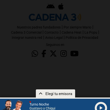
|
|
Nuestros padres fundadores
Por siempre Mario
|
|
|
|
Cadena 3 Comercial
Contacto
Cadena Heat
La Popu
|
|
Integrar nuestra red
Aviso Legal
Política de Privacidad
Seguinos en
Elegí tu emisora
Turno Noche
Gustavo y Chiqui