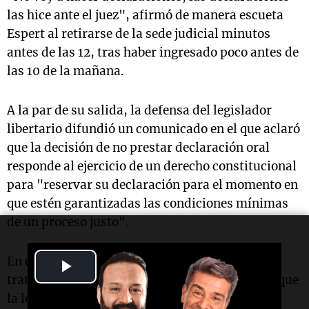
las hice ante el juez", afirmó de manera escueta
Espert al retirarse de la sede judicial minutos
antes de las 12, tras haber ingresado poco antes de
las 10 de la mañana.
A la par de su salida, la defensa del legislador
libertario difundió un comunicado en el que aclaró
que la decisión de no prestar declaración oral
responde al ejercicio de un derecho constitucional
para "reservar su declaración para el momento en
que estén garantizadas las condiciones mínimas
de un proceso justo".
En el texto subrayó: "No se trata de silencio, se
Play
trata de exigir que las reglas del juego sean las que
Video
la ley establece para todos".