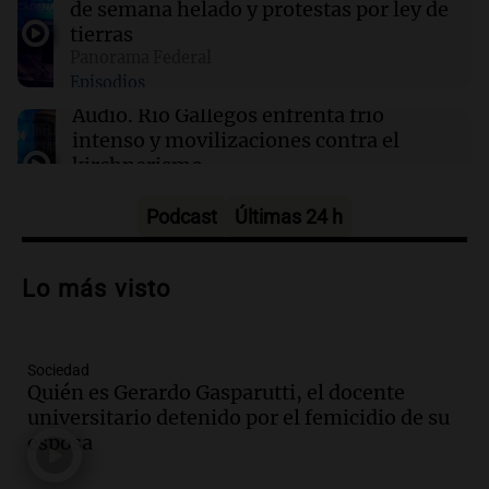
de semana helado y protestas por ley de
educativos
tierras
Panorama Federal
Episodios
22:05
Amamos Argentina
Medicina reproductiva, entre la ayuda por
Audio.
Río Gallegos enfrenta frío
problemas de fertilidad y la ostentación de
intenso y movilizaciones contra el
millonarios
kirchnerismo
Panorama Federal
Episodios
Podcast
Últimas 24 h
Audio.
Debate en el Senado sobre
propiedad privada y cuestionamientos a
Lo más visto
la soberanía digital en Argentina
Panorama Federal
Episodios
Sociedad
Audio.
Mendoza se prepara para un fin
Quién es Gerardo Gasparutti, el docente
de semana helado y ciudadanos
universitario detenido por el femicidio de su
marchan contra reforma de tierras
esposa
Panorama Federal
Episodios