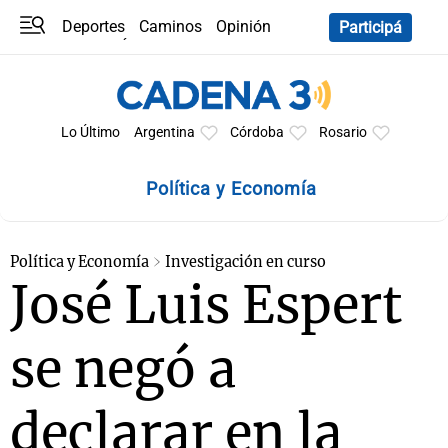
Deportes
Caminos
Opinión
Participá
Programas
Últimas coberturas
Últimas 24 h
En YouTube
Clima
Horóscopo
Lo Último
Argentina
Córdoba
Rosario
Política y Economía
Política y Economía
Investigación en curso
José Luis Espert
se negó a
declarar en la