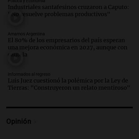
Política y Economía
sobre los parques educativos
Industriales santafesinos cruzaron a Caputo:
Amamos Argentina
"No resuelve problemas productivos"
Episodios
Audio.
Meteorólogo alertó que El Niño
traerá más lluvias y eventos extremos
Amamos Argentina
durante la primavera
El 80% de los empresarios del país esperan
Informados al regreso
una mejora económica en 2027, aunque con
Episodios
cautela
Audio.
Córdoba sigue trabajando para
restablecer el servicio de electricidad
Informados al regreso
tras fuertes vientos
Luis Juez cuestionó la polémica por la Ley de
Panorama Federal
Tierras: "Construyeron un relato mentiroso"
Episodios
Audio.
Según una encuesta, el 80% de
los empresarios del país cree que la
economía mejorará el próximo año
Opinión
Amamos Argentina
Episodios
Audio.
Carolina Losada: "Faltó que el