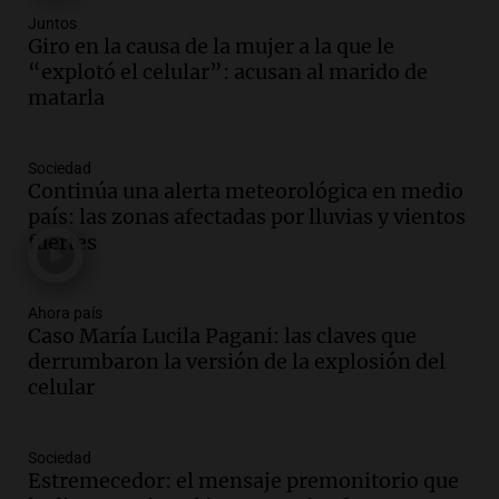
Juntos
Audio.
El "Mono" de Kapanga
Giro en la causa de la mujer a la que le
adelantó su show en Rosario.
“explotó el celular”: acusan al marido de
Viva la Radio Rosario
matarla
Episodios
Audio.
Condenan a tres años de prisión
Sociedad
en suspenso a hombre por simular robo
Continúa una alerta meteorológica en medio
de recaudación en San Luis
país: las zonas afectadas por lluvias y vientos
Panorama Federal
fuertes
Episodios
Audio.
Medicina reproductiva, entre la
ayuda por problemas de fertilidad y la
Ahora país
Caso María Lucila Pagani: las claves que
ostentación de millonarios
derrumbaron la versión de la explosión del
Amamos Argentina
celular
Episodios
Audio.
El juicio contra Oscar González
avanza con testimonios clave sobre el
Sociedad
accidente en Villa Dolores
Estremecedor: el mensaje premonitorio que
Panorama Federal