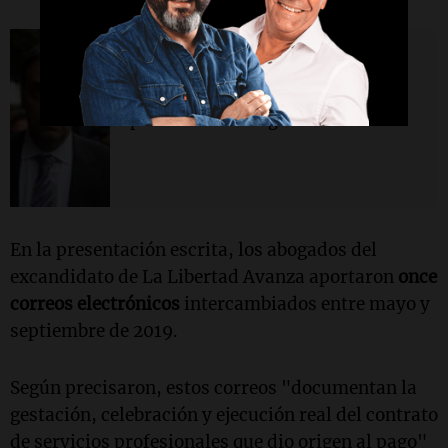
Política y Economía
El Gobierno confirmó que
mantendrá la custodia a Adorni
por razones de seguridad
En la presentación escrita, los abogados del
excandidato de La Libertad Avanza aportaron
once
correos electrónicos
intercambiados entre mayo y
septiembre de 2019.
Según precisaron, estos correos "documentan la
gestación, celebración y ejecución real del contrato
de servicios profesionales que dio origen al pago"