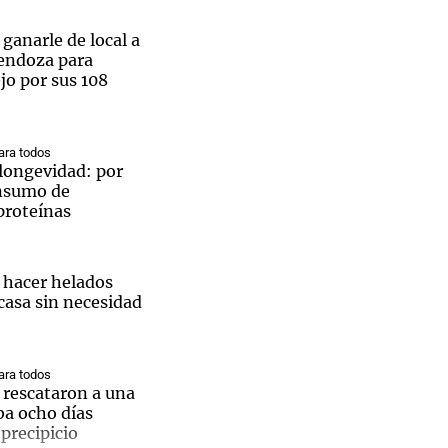
 ganarle de local a
endoza para
ejo por sus 108
Notas
tas
Notas
ra todos
Venezuela de
a longevidad: por
 Groenlandia
Comprometidos
Madur
onsumo de
proteínas
hacer helados
casa sin necesidad
ra todos
 rescataron a una
ba ocho días
precipicio