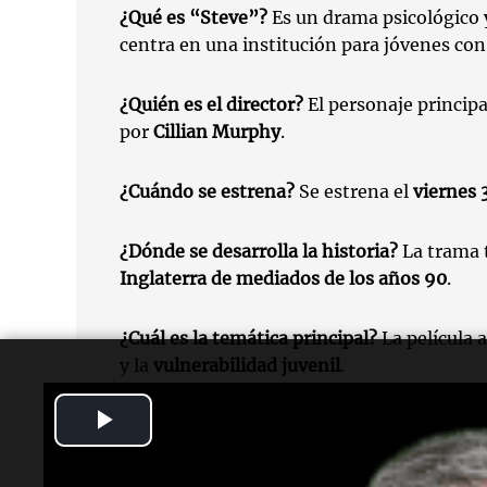
¿Qué es “Steve”?
Es un drama psicológico 
centra en una institución para jóvenes co
¿Quién es el director?
El personaje principa
por
Cillian Murphy
.
¿Cuándo se estrena?
Se estrena el
viernes 
¿Dónde se desarrolla la historia?
La trama t
Inglaterra de mediados de los años 90
.
¿Cuál es la temática principal?
La película 
y la
vulnerabilidad juvenil
.
Play
Video