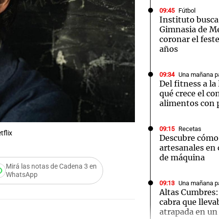
09:45
Fútbol
Instituto busca
Gimnasia de M
coronar el fest
años
Notas
Notas
No
09:34
Una mañana pa
Del fitness a l
e en Cadena 3
El huracán de Arequito
Cadena 3 en
qué crece el c
alimentos con 
09:15
Recetas
tflix
Descubre cómo 
artesanales en 
de máquina
Mirá las notas de Cadena 3 en
WhatsApp
09:13
Una mañana pa
Altas Cumbres:
cabra que lleva
atrapada en un 