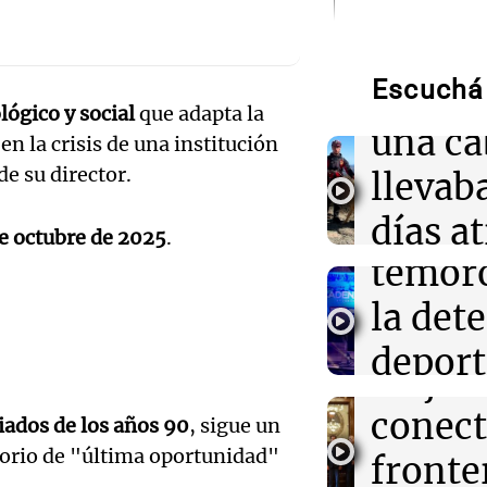
Audio.
Cumbr
09:09
Mundo
Violento ataqu
Democrática de
Escuchá 
rescat
menos 13 muer
lógico y social
que adapta la
extremista
una ca
 en la crisis de una institución
e su director.
Audio.
llevab
08:54
La Cadena del
Boca recibe a V
un inm
días a
objetivo de co
de octubre de 2025
.
triunfo
temor
en un
Audio.
08:47
la det
Mundo
precip
Senado de EE.U
plante
financiamiento 
deport
Una mañana
del gobierno an
mejora
Episodios
Audio.
Estado
conect
iados de los años 90
, sigue un
08:46
Sociedad
econó
Panorama F
Rosario amanec
torio de "última oportunidad"
fronte
Episodios
espera una má