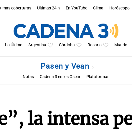
ltimas coberturas
Últimas 24 h
En YouTube
Clima
Horóscopo
Lo Último
Argentina
Córdoba
Rosario
Mundo
Pasen y Vean
Notas
Cadena 3 en los Oscar
Plataformas
”, la intensa pe