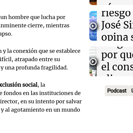
la infl
aérea y
riesgo 
Audio.
o, un hombre que lucha por
con Ju
José S
 inminente cierre, mientras
fitness
Panorama F
Audio.
apso.
opina 
Episodios
longev
Invest
actual
ón y la conexión que se establece
por qu
asalto
argent
ifícil, atrapado entre su
el con
y una profunda fragilidad.
millon
Panorama F
Audio.
alimen
Episodios
cooper
xclusión social
, la
constr
proteí
Podcast
e fondos en las instituciones de
Talam
en Arg
Una mañana
irector, en su intento por salvar
en Vil
Episodios
es y al agotamiento en un mundo
cayó 4
Audio.
con 30
junio 
inflac
millon