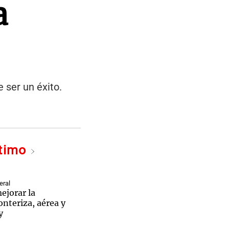
a
 ser un éxito.
ltimo
eral
ejorar la
onteriza, aérea y
y