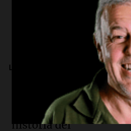
Temas
Cillian Murphy
drama social
Netflix
película
est
Lo más visto
Espectáculos
Murió Leandro Rud a
los 51 años: la
historia del