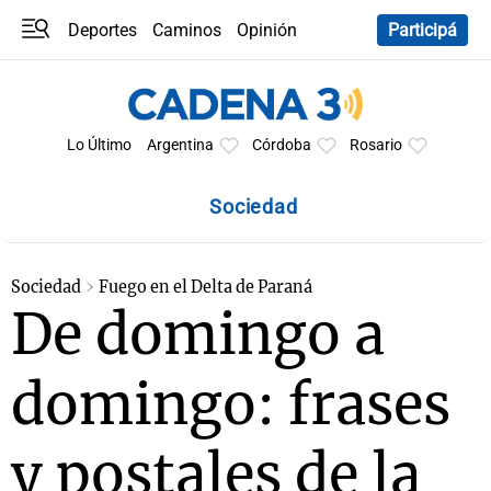
Deportes
Caminos
Opinión
Participá
Programas
Últimas coberturas
Últimas 24 h
En YouTube
Clima
Horóscopo
Lo Último
Argentina
Córdoba
Rosario
Sociedad
Sociedad
Fuego en el Delta de Paraná
De domingo a
domingo: frases
y postales de la