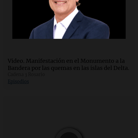
Video.
Manifestación en el Monumento a la
Bandera por las quemas en las islas del Delta.
Cadena 3 Rosario
Episodios