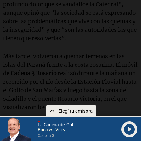
profundo dolor que se vandalice la Catedral",
aunque opinó que “la sociedad se está expresando
sobre las problemáticas que vive con las quemas y
la inseguridad” y que “son las autoridades las que
tienen que resolverlas”.
Más tarde, volvieron a quemar terrenos en las
islas del Paraná frente a la costa rosarina. El móvil
de
Cadena 3 Rosario
realizó durante la mañana un
recorrido por el río desde la Estación Fluvial hasta
el Golfo de San Matías y luego hasta la zona del
saladillo y el puente Rosario Victoria, en el que
visualizaron los incendios.
Elegí tu emisora
La Cadena del Gol
Boca vs. Vélez
Cadena 3