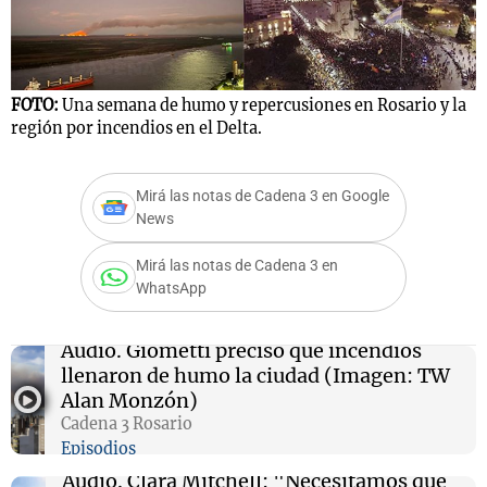
F
m
Notas
FOTO:
Una semana de humo y repercusiones en Rosario y la
s
Notas
región por incendios en el Delta.
La Sole en
ial
Mundial 2026
Cadena 3
Mirá las notas de Cadena 3 en Google
News
Mirá las notas de Cadena 3 en
WhatsApp
Audio.
Giometti precisó qué incendios
llenaron de humo la ciudad (Imagen: TW
Alan Monzón)
Cadena 3 Rosario
Episodios
Audio.
Clara Mitchell: "Necesitamos que