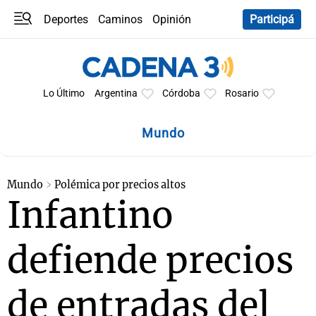
Deportes
Caminos
Opinión
Participá
Programas
Últimas coberturas
Últimas 24 h
En YouTube
Clima
Horóscopo
Lo Último
Argentina
Córdoba
Rosario
Mundo
Mundo
Polémica por precios altos
Infantino
defiende precios
de entradas del