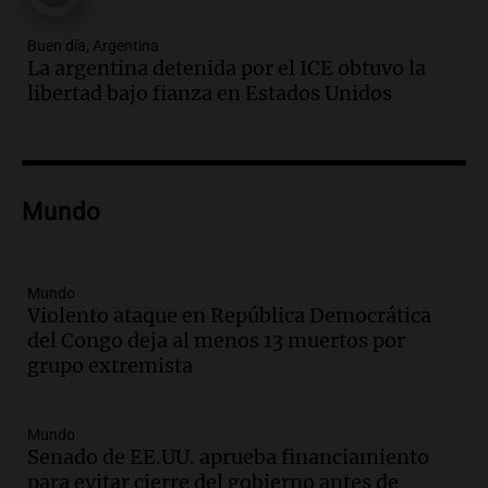
Episodios
Buen día, Argentina
Audio.
Chile planteó mejorar la
La argentina detenida por el ICE obtuvo la
conectividad fronteriza, aérea y digital
libertad bajo fianza en Estados Unidos
con Jujuy
Panorama Federal
Episodios
Audio.
Del fitness a la longevidad: por
qué crece el consumo de alimentos con
Mundo
proteínas
Una mañana para todos
Episodios
Mundo
Audio.
Investigan un asalto millonario a
Violento ataque en República Democrática
la cooperativa Talamochita en Villa
del Congo deja al menos 13 muertos por
María
grupo extremista
Panorama Federal
Episodios
Mundo
Audio.
La construcción en Argentina
Senado de EE.UU. aprueba financiamiento
cayó 4,1% en junio pero acumula un
para evitar cierre del gobierno antes de