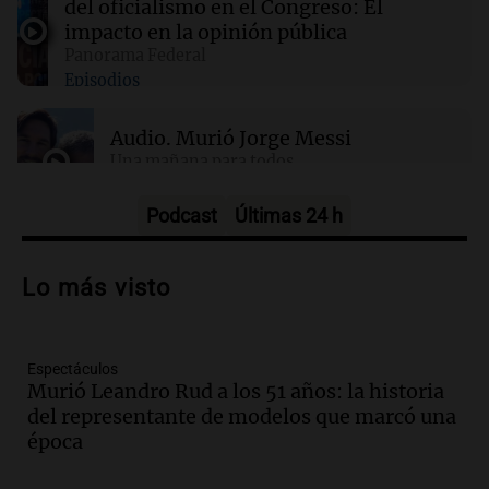
del oficialismo en el Congreso: El
Investigan un asalto millonario a la
impacto en la opinión pública
cooperativa Talamochita en Villa María
Panorama Federal
Episodios
Audio.
Murió Jorge Messi
Una mañana para todos
Episodios
Podcast
Últimas 24 h
Audio.
Mateo, a los 25 años, lucha
contra el tiempo: necesita un trasplante
Lo más visto
para poder seguir viviend
Una mañana para todos
Episodios
Espectáculos
Audio.
Estiman que la inflación nacional
Murió Leandro Rud a los 51 años: la historia
de julio será menor al 2,9% registrado
del representante de modelos que marcó una
en CABA
época
Una mañana para todos
Episodios