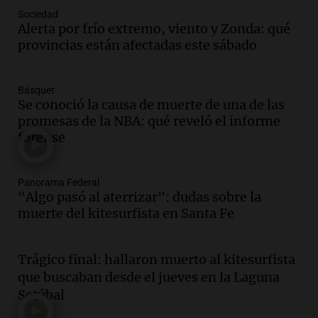
Audio.
El Senado provincial establece
Sociedad
protocolo contra ciberbullying y
Alerta por frío extremo, viento y Zonda: qué
grooming en escuelas de Salta
provincias están afectadas este sábado
Panorama Federal
Episodios
Básquet
Audio.
Desayuno ideal: nutrición
Se conoció la causa de muerte de una de las
personalizada y diversidad para romper
promesas de la NBA: qué reveló el informe
el ayuno nocturno
forense
Panorama Federal
Episodios
Audio.
Altas Cumbres: rescataron a una
Panorama Federal
"Algo pasó al aterrizar": dudas sobre la
cabra que llevaba ocho días atrapada en
muerte del kitesurfista en Santa Fe
un precipicio
Una mañana para todos
Episodios
Trágico final: hallaron muerto al kitesurfista
Audio.
Matías, un inmigrante temoroso
que buscaban desde el jueves en la Laguna
ante la detención y deportación en
Setúbal
Estados Unidos
Panorama Federal