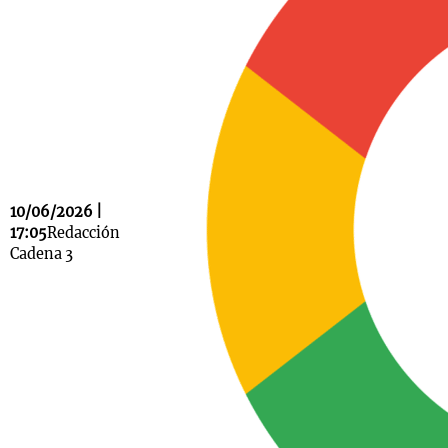
Notas
s
Notas
La Sole en
ial
Mundial 2026
Cadena 3
10/06/2026 |
17:05
Redacción
Cadena 3