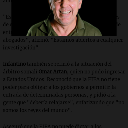
aumentos de precios similares.
"Estamos muy tranquilos con esto porque, antes
de empezar a vender 6,5 millones o 7 millones de
entradas, revisamos todo con los mejores
abogados", afirmó. "Estamos abiertos a cualquier
investigación".
Infantino
también se refirió a la situación del
árbitro somalí
Omar Artan
, quien no pudo ingresar
a Estados Unidos. Reconoció que la FIFA no tiene
poder para obligar a los gobiernos a permitir la
entrada de determinadas personas, y pidió a la
gente que "debería relajarse", enfatizando que "no
somos los reyes del mundo".
Aseguró que la FIFA no puede dictar a los