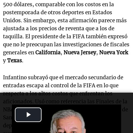
500 dólares, comparable con los costos en la
postemporada de otros deportes en Estados
Unidos. Sin embargo, esta afirmación parece más
ajustada a los precios de reventa que a los de
taquilla. El presidente de la FIFA también expresó
que no le preocupan las investigaciones de fiscales
generales en
California
,
Nueva Jersey
,
Nueva York
y
Texas
.
Infantino subrayó que el mercado secundario de
entradas escapa al control de la FIFA en lo que
respecta a los altos costos que enfrentan los
aficionados. Usó como referencia las Finales de la
NBA entre los
Knicks
de Nueva York y los
Spurs
de
Play
San Antonio, indicando que otros eventos
deportivos de gran envergadura enfrentan
Video