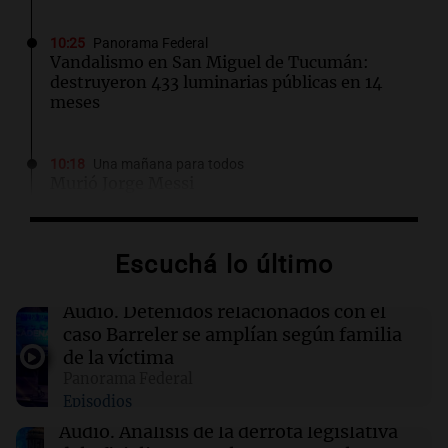
10:25
Panorama Federal
Vandalismo en San Miguel de Tucumán:
destruyeron 433 luminarias públicas en 14
meses
10:18
Una mañana para todos
Murió Jorge Messi
10:15
Deportes
Escuchá lo último
Conmoción mundial: murió Jorge Messi, el
padre de Lionel
Audio.
Detenidos relacionados con el
caso Barreler se amplían según familia
10:12
Una mañana para todos
de la víctima
Estiman que la inflación nacional de julio será
Panorama Federal
menor al 2,9% registrado en CABA
Episodios
Audio.
Análisis de la derrota legislativa
10:10
Panorama Federal