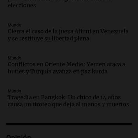
aumento del 2,8% en el semestre
elecciones
Panorama Federal
Episodios
Audio.
La inflación en Buenos Aires se
Mundo
Cierra el caso de la jueza Afiuni en Venezuela
acelera con un 2,9% en julio, según
y se restituye su libertad plena
datos preliminares
Panorama Federal
Episodios
Mundo
Audio.
La justicia niega pedido de
Conflictos en Oriente Medio: Yemen ataca a
Facundo Moyano para levantar
hutíes y Turquía avanza en paz kurda
perimetral sobre Candela Arizaga
Panorama Federal
Episodios
Mundo
Tragedia en Bangkok: Un chico de 14 años
Audio.
La inflación en Buenos Aires se
causa un tiroteo que deja al menos 7 muertos
acelera al 2,9% en julio y anticipa datos
oficiales
Panorama Federal
Episodios
Audio.
Vandalismo en San Miguel de
Opinión