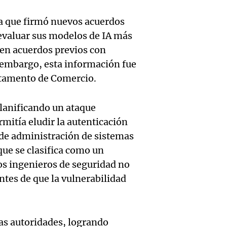
hombr
Episodios
reprod
a que firmó nuevos acuerdos
simula
Audio.
entre 
evaluar sus modelos de IA más
de rec
en acuerdos previos con
contra
por p
en San
n embargo, esta información fue
Gonzá
de fert
rtamento de Comercio.
Panorama F
Audio.
avanz
la ost
Episodios
planificando un ataque
teatro
testim
de mil
rmitía eludir la autenticación
la bie
clave 
Amamos Arg
 de administración de sistemas
Episodios
que se clasifica como un
Audio.
la tem
accide
los ingenieros de seguridad no
Marott
Rock R
Villa 
ntes de que la vulnerabilidad
cordob
bandas
Panorama F
Audio.
Episodios
Recole
todos 
las autoridades, logrando