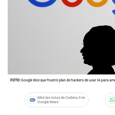
Notas
Notas
Editorial
Mundial 2026
La Sol
FOTO:
Google dice que frustró plan de hackers de usar IA para a
Mirá las notas de Cadena 3 en
Google News