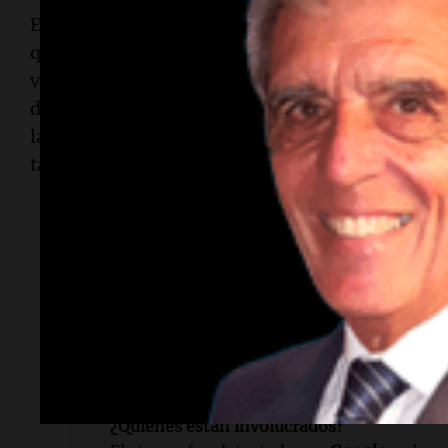
El principal competidor de
Anthropic
,
OpenAI
, 
que busca ayudar a defensores responsables a de
vulnerabilidades en su código. Sin embargo,
De
de la
Foundation for American Innovation
, adv
la seguridad de los sistemas informáticos podría
tanto, los riesgos de ciberseguridad aumentará
Lectura rápida
¿Qué ocurrió?
Google
interrumpió un ataque de hackers 
para explotar una vulnerabilidad digital.
¿Quiénes están involucrados?