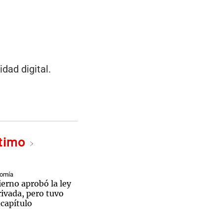
dad digital.
ltimo
nomía
erno aprobó la ley
ivada, pero tuvo
 capítulo