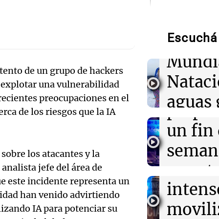
Audio.
de neo
05:31
Ciencia
El AMOC se ma
mientras una 
Escuchá 
compit
corriente oceán
Mundi
Audio.
ntento de un grupo de hackers
04:00
Deportes
Nataci
Polémica en el
a explotar una vulnerabilidad
Mendo
a corredores q
aguas 
crecientes preocupaciones en el
inscripción y d
prepar
rca de los riesgos que la IA
frente 
Audio.
un fin
03:32
Mundo
Rescate inverna
Moren
un estadounide
Galleg
seman
hospital en Nu
obre los atacantes y la
Turno Noch
enfren
y prot
, analista jefe del área de
Episodios
Audio.
03:15
Recetas
ue este incidente representa un
intens
ley de 
Descubre los d
el Sen
idad han venido advirtiendo
emblemáticos d
movili
Panorama F
en Galicia
lizando IA para potenciar su
propi
Episodios