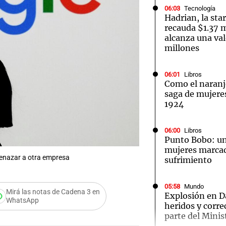
06:03
Tecnología
Hadrian, la sta
recauda $1.37 m
alcanza una val
millones
Notas
Notas
No
06:01
Libros
Como el naran
e en Cadena 3
El huracán de Arequito
Cadena 3 en
saga de mujeres 
1924
06:00
Libros
Punto Bobo: un
mujeres marcad
menazar a otra empresa
sufrimiento
05:58
Mundo
Mirá las notas de Cadena 3 en
Explosión en D
WhatsApp
heridos y corre
parte del Minis