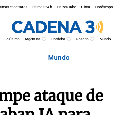
ltimas coberturas
Últimas 24 h
En YouTube
Clima
Horóscopo
Lo Último
Argentina
Córdoba
Rosario
Mundo
Mundo
umpe ataque de
aban IA para