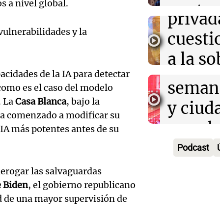
Audio.
s a nivel global.
contra
privad
Mendo
kirch
vulnerabilidades y la
cuest
prepar
Panorama F
a la s
Episodios
un fin
acidades de la IA para detectar
digital
seman
omo es el caso del modelo
Audio.
Argent
. La
Casa Blanca
, bajo la
y ciud
"Mono
Panorama F
ha comenzado a modificar su
Audio.
march
Episodios
 IA más potentes antes de su
Kapan
Conde
contra
Podcast
adelan
tres a
de tier
erogar las salvaguardas
show 
prisió
Panorama F
e Biden
, el gobierno republicano
Audio.
Rosari
Episodios
d de una mayor supervisión de
suspen
Medic
Viva la Radi