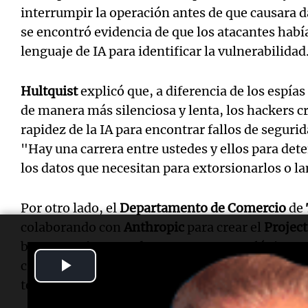
interrumpir la operación antes de que causara d
se encontró evidencia de que los atacantes habí
lenguaje de IA para identificar la vulnerabilidad
Hultquist
explicó que, a diferencia de los espí
de manera más silenciosa y lenta, los hackers 
rapidez de la IA para encontrar fallos de seguri
"Hay una carrera entre ustedes y ellos para det
los datos que necesitan para extorsionarlos o l
Por otro lado, el
Departamento de Comercio
de
colaborando con
Anthropic
para crear el
Projec
busca reunir a grandes empresas tecnológicas co
Play
crítico del mundo frente a las potenciales cons
tecnología.
Video