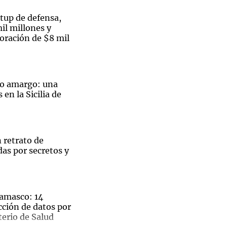
rtup de defensa,
il millones y
oración de $8 mil
Notas
tas
Notas
Venezuela de
jo amargo: una
 Groenlandia
Comprometidos
Madur
en la Sicilia de
 retrato de
as por secretos y
amasco: 14
cción de datos por
terio de Salud