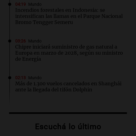
04:19
Mundo
Incendios forestales en Indonesia: se
intensifican las llamas en el Parque Nacional
Bromo Tengger Semeru
03:26
Mundo
Chipre iniciará suministro de gas natural a
Europa en marzo de 2028, según su ministro
de Energía
02:13
Mundo
Más de 1.300 vuelos cancelados en Shanghái
ante la llegada del tifón Dolphin
02:03
Tecnología
Airbnb acelera el lanzamiento de funciones
gracias a la inteligencia artificial en su
Escuchá lo último
búsqueda