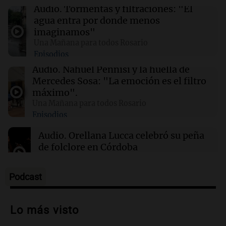
Audio.
Tormentas y filtraciones: "El
01:49
Mundo
agua entra por donde menos
El Pentágono solicita a la industria de defensa
imaginamos"
un aumento en la producción de armas
Una Mañana para todos Rosario
Episodios
01:31
Ciencia
Audio.
Nahuel Pennisi y la huella de
Reducir alimentos dulces no disminuye
Mercedes Sosa: "La emoción es el filtro
antojos ni mejora la salud, según estudio
máximo".
Una Mañana para todos Rosario
Episodios
01:29
Mundo
El lago Mead alcanza su nivel más bajo en 90
Audio.
Orellana Lucca celebró su peña
años, evidenciando la crisis hídrica en EE.UU.
de folclore en Córdoba
Tarde y Media
Episodios
Podcast
Audio.
Trágico accidente en Mendoza:
un muerto y varios heridos tras caída de
Lo más visto
vehículos desde un puente
Panorama Federal