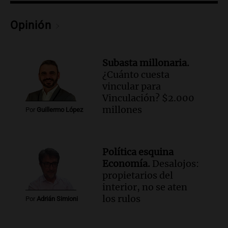
Audio.
Murió Jorge Messi
Opinión
Una mañana para todos
Episodios
Subasta millonaria.
Audio.
Mateo, a los 25 años, lucha
¿Cuánto cuesta
contra el tiempo: necesita un trasplante
vincular para
para poder seguir viviend
Vinculación? $2.000
Una mañana para todos
millones
Por
Guillermo López
Episodios
Audio.
Estiman que la inflación nacional
de julio será menor al 2,9% registrado
Política esquina
en CABA
Economía.
Desalojos:
Una mañana para todos
propietarios del
Episodios
interior, no se aten
Audio.
Altas Cumbres: rescataron a una
los rulos
Por
Adrián Simioni
cabra que llevaba ocho días atrapada en
un precipicio