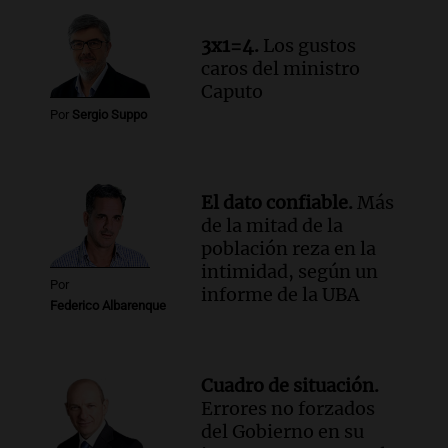
Una mañana para todos
Episodios
3x1=4.
Los gustos
Audio.
Chile planteó mejorar la
caros del ministro
conectividad fronteriza, aérea y digital
Caputo
con Jujuy
Por
Sergio Suppo
Panorama Federal
Episodios
El dato confiable.
Más
de la mitad de la
población reza en la
intimidad, según un
Por
informe de la UBA
Federico Albarenque
Cuadro de situación.
Errores no forzados
del Gobierno en su