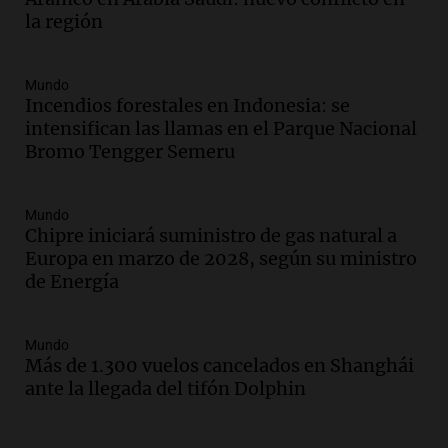
Audio.
Joan Gaspart: "Sin Jorge, no sé si
la región
Messi hubiera llegado adonde llegó"
Una mañana para todos
Episodios
Mundo
Incendios forestales en Indonesia: se
Audio.
El orgullo y el sueño argentino de
intensifican las llamas en el Parque Nacional
Jorge Messi en una entrevista con Rony
Bromo Tengger Semeru
Vargas en 2007
Una mañana para todos
Episodios
Mundo
Audio.
El abuelo de Agostina Vega, tras
Chipre iniciará suministro de gas natural a
las nuevas detenciones: "En esa casa
Europa en marzo de 2028, según su ministro
todos tenían algo que ver"
de Energía
Una mañana para todos
Episodios
Mundo
Audio.
Una nutricionista derribó el mito
Más de 1.300 vuelos cancelados en Shanghái
del desayuno ideal: qué alimentos
ante la llegada del tifón Dolphin
conviene priorizar
Una mañana para todos
Episodios