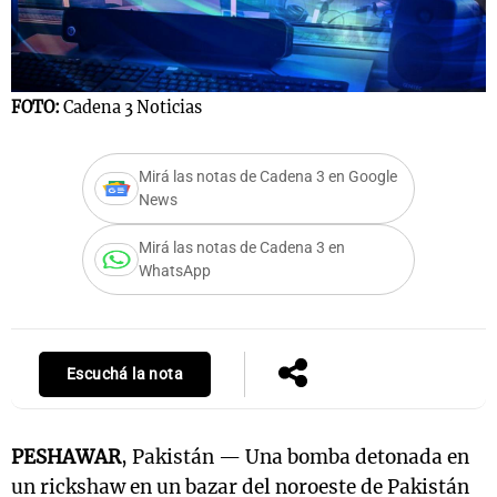
Notas
FOTO:
Cadena 3 Noticias
s
Notas
La Sole en
ial
Mundial 2026
Cadena 3
Mirá las notas de Cadena 3 en Google
News
Mirá las notas de Cadena 3 en
WhatsApp
Escuchá la nota
PESHAWAR
, Pakistán — Una bomba detonada en
un rickshaw en un bazar del noroeste de Pakistán