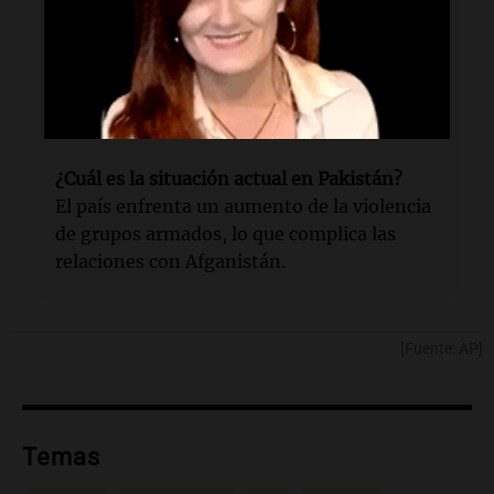
probable autor del atentado.
¿Qué antecedentes hay?
El ataque sigue a un atentado en Bannu que
mató a 15 policías.
¿Cuál es la situación actual en Pakistán?
El país enfrenta un aumento de la violencia
de grupos armados, lo que complica las
relaciones con Afganistán.
[Fuente: AP]
Temas