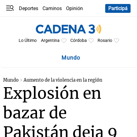
Deportes
Caminos
Opinión
Participá
Programas
Últimas coberturas
Últimas 24 h
En YouTube
Clima
Horóscopo
Lo Último
Argentina
Córdoba
Rosario
Mundo
Mundo
Aumento de la violencia en la región
Explosión en
bazar de
Pakistán deja 9