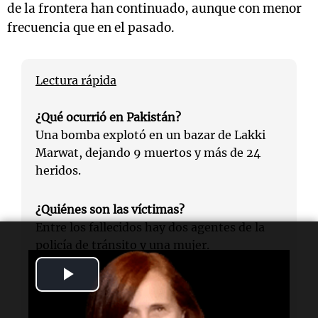
de la frontera han continuado, aunque con menor
frecuencia que en el pasado.
Lectura rápida
¿Qué ocurrió en Pakistán?
Una bomba explotó en un bazar de Lakki
Marwat, dejando 9 muertos y más de 24
heridos.
¿Quiénes son las víctimas?
Entre los fallecidos hay dos agentes de la
policía de tránsito y una mujer.
Play
¿Quién podría ser responsable?
Video
Las autoridades apuntan al TTP como el