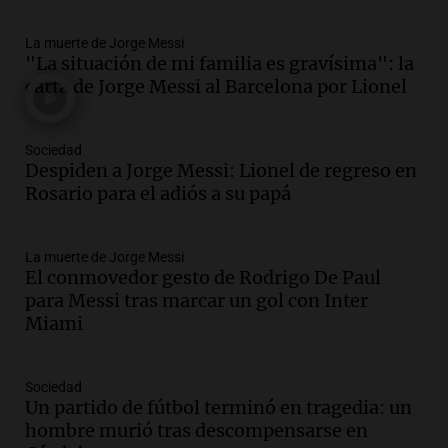
Episodios
La muerte de Jorge Messi
Audio.
Tragedia en Mendoza: un muerto
"La situación de mi familia es gravísima": la
y cinco heridos tras caer dos autos desde
carta de Jorge Messi al Barcelona por Lionel
un puente
Una mañana para todos
Episodios
Sociedad
Audio.
Messi llegará esta noche a
Despiden a Jorge Messi: Lionel de regreso en
Rosario para acompañar a su familia
Rosario para el adiós a su papá
tras la muerte de su papá
Una mañana para todos
La muerte de Jorge Messi
Episodios
El conmovedor gesto de Rodrigo De Paul
Audio.
Ley de Propiedad Privada: el revés
para Messi tras marcar un gol con Inter
en el Congreso expuso una debilidad
Miami
comunicacional del Gobierno
Una mañana para todos
Episodios
Sociedad
Un partido de fútbol terminó en tragedia: un
Audio.
Casabindo se prepara para una
hombre murió tras descompensarse en
celebración única: 30.000 turistas y el