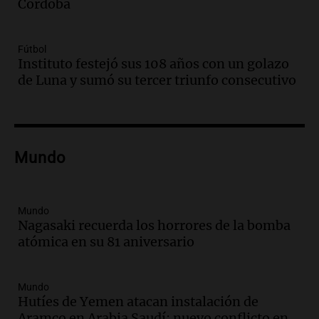
Córdoba
tradicional Toreo de la Vincha
Una mañana para todos
Episodios
Fútbol
Audio.
Borges, abogada de Pourrain:
Instituto festejó sus 108 años con un golazo
"Tres hombres se lo llevaron para
de Luna y sumó su tercer triunfo consecutivo
hacerle preguntas y nunca regresó"
Una mañana para todos
Episodios
Audio.
Voluntarios limpiaron 9.000
Mundo
metros del río Suquía y retiraron hasta
800 kilos de basura por jornada
Una mañana para todos
Episodios
Mundo
Nagasaki recuerda los horrores de la bomba
Audio.
La historia de la servilleta que
atómica en su 81 aniversario
firmó Jorge Messi para el primer
contrato de Leo con Barcelona
Una mañana para todos
Mundo
Episodios
Hutíes de Yemen atacan instalación de
Aramco en Arabia Saudí: nuevo conflicto en