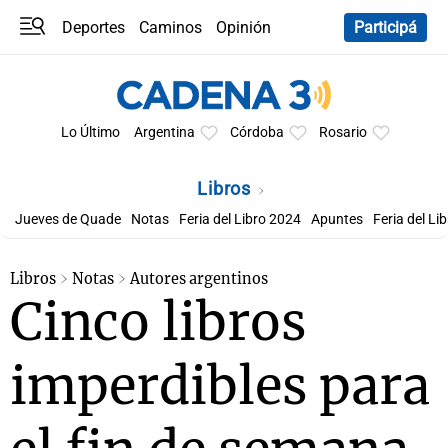
Deportes
Caminos
Opinión
Participá
Programas
Últimas coberturas
Últimas 24 h
En YouTube
Clima
Horóscopo
Lo Último
Argentina
Córdoba
Rosario
Libros
Jueves de Quade
Notas
Feria del Libro 2024
Apuntes
Feria del Li
Libros
Notas
Autores argentinos
Cinco libros
imperdibles para