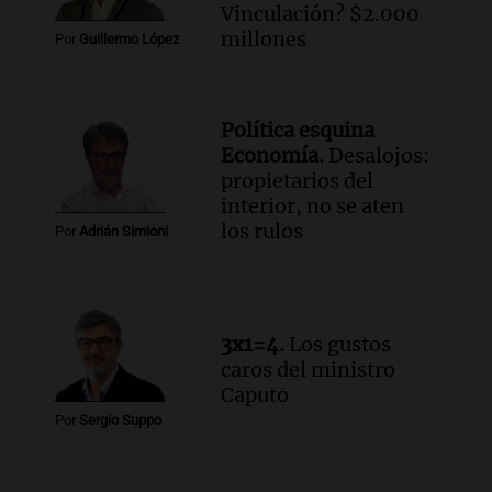
contra el tiempo: necesita un trasplante
Vinculación? $2.000
para poder seguir viviend
millones
Por
Guillermo López
Una mañana para todos
Episodios
Audio.
Estiman que la inflación nacional
Política esquina
de julio será menor al 2,9% registrado
Economía.
Desalojos:
en CABA
propietarios del
Una mañana para todos
interior, no se aten
Episodios
los rulos
Por
Adrián Simioni
Audio.
Altas Cumbres: rescataron a una
cabra que llevaba ocho días atrapada en
un precipicio
Una mañana para todos
3x1=4.
Los gustos
Episodios
caros del ministro
Audio.
Chile planteó mejorar la
Caputo
conectividad fronteriza, aérea y digital
Por
Sergio Suppo
con Jujuy
Panorama Federal
Episodios