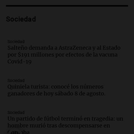
Episodios
Audio.
Voluntarios limpiaron 9.000
Sociedad
metros del río Suquía y retiraron hasta
800 kilos de basura por jornada
Una mañana para todos
Episodios
Sociedad
Salteño demanda a AstraZeneca y al Estado
Audio.
La historia de la servilleta que
por $191 millones por efectos de la vacuna
firmó Jorge Messi para el primer
Covid-19
contrato de Leo con Barcelona
Una mañana para todos
Episodios
Sociedad
Quiniela turista: conocé los números
Audio.
Joan Gaspart: "Sin Jorge, no sé si
ganadores de hoy sábado 8 de agosto.
Messi hubiera llegado adonde llegó"
Una mañana para todos
Episodios
Sociedad
Un partido de fútbol terminó en tragedia: un
Audio.
El orgullo y el sueño argentino de
hombre murió tras descompensarse en
Jorge Messi en una entrevista con Rony
Córdoba