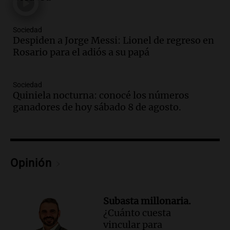
Vargas en 2007
Una mañana para todos
Episodios
Sociedad
Audio.
El abuelo de Agostina Vega, tras
Despiden a Jorge Messi: Lionel de regreso en
las nuevas detenciones: "En esa casa
Rosario para el adiós a su papá
todos tenían algo que ver"
Una mañana para todos
Sociedad
Episodios
Quiniela nocturna: conocé los números
Audio.
Una nutricionista derribó el mito
ganadores de hoy sábado 8 de agosto.
del desayuno ideal: qué alimentos
conviene priorizar
Una mañana para todos
Episodios
Opinión
Audio.
Murió Jorge Messi
Una mañana para todos
Episodios
Subasta millonaria.
¿Cuánto cuesta
Audio.
Mateo, a los 25 años, lucha
vincular para