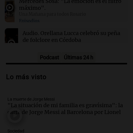
Mercedes Sosa: "La emoción es el filtro
antojos ni mejora la salud, según estudio
máximo".
Una Mañana para todos Rosario
Episodios
01:29
Mundo
El lago Mead alcanza su nivel más bajo en 90
Audio.
Orellana Lucca celebró su peña
años, evidenciando la crisis hídrica en EE.UU.
de folclore en Córdoba
Tarde y Media
Episodios
Podcast
Últimas 24 h
Audio.
Trágico accidente en Mendoza:
un muerto y varios heridos tras caída de
Lo más visto
vehículos desde un puente
Panorama Federal
Episodios
La muerte de Jorge Messi
Audio.
Tragedia en Mendoza: un muerto
"La situación de mi familia es gravísima": la
y cinco heridos tras caer dos autos desde
carta de Jorge Messi al Barcelona por Lionel
un puente
Una mañana para todos
Episodios
Sociedad