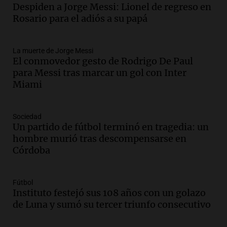
Audio.
Messi llegará esta noche a
Despiden a Jorge Messi: Lionel de regreso en
Rosario para acompañar a su familia
Rosario para el adiós a su papá
tras la muerte de su papá
Una mañana para todos
La muerte de Jorge Messi
Episodios
El conmovedor gesto de Rodrigo De Paul
Audio.
Ley de Propiedad Privada: el revés
para Messi tras marcar un gol con Inter
en el Congreso expuso una debilidad
Miami
comunicacional del Gobierno
Una mañana para todos
Episodios
Sociedad
Un partido de fútbol terminó en tragedia: un
Audio.
Casabindo se prepara para una
hombre murió tras descompensarse en
celebración única: 30.000 turistas y el
Córdoba
tradicional Toreo de la Vincha
Una mañana para todos
Episodios
Fútbol
Audio.
Borges, abogada de Pourrain:
Instituto festejó sus 108 años con un golazo
"Tres hombres se lo llevaron para
de Luna y sumó su tercer triunfo consecutivo
hacerle preguntas y nunca regresó"
Una mañana para todos