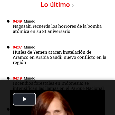
Lo último
04:49
Mundo
Nagasaki recuerda los horrores de la bomba
atómica en su 81 aniversario
04:37
Mundo
Hutíes de Yemen atacan instalación de
Aramco en Arabia Saudí: nuevo conflicto en la
región
04:19
Mundo
Incendios forestales en Indonesia: se
intensifican las llamas en el Parque Nacional
Bromo Tengger Semeru
Play
Video
03:26
Mundo
Chipre iniciará suministro de gas natural a