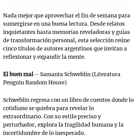
Nada mejor que aprovechar el fin de semana para
sumergirse en una buena lectura. Desde relatos
Notas
inquietantes hasta memorias reveladoras y guías
s
Notas
de transformación personal, esta selección reúne
La Sole en
ial
Mundial 2026
Cadena 3
cinco títulos de autores argentinos que invitan a
reflexionar y expandir la mente.
El buen mal
– Samanta Schweblin (Literatura
Penguin Random House)
Schweblin regresa con un libro de cuentos donde lo
cotidiano se quiebra para revelar lo
extraordinario. Con su estilo preciso y
perturbador, explora la fragilidad humana y la
incertidumbre de lo inesperado.