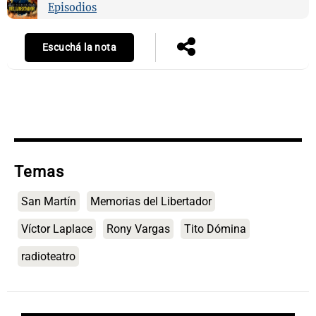
Episodios
Escuchá la nota
Notas
s
Notas
La Sole en
ial
Mundial 2026
Cadena 3
Temas
San Martín
Memorias del Libertador
Víctor Laplace
Rony Vargas
Tito Dómina
radioteatro