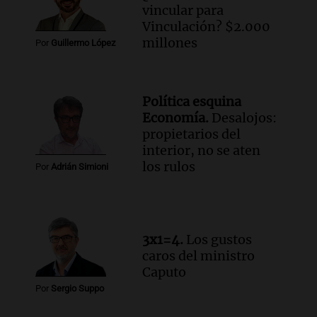
Audio.
Mateo, a los 25 años, lucha
vincular para
contra el tiempo: necesita un trasplante
Vinculación? $2.000
para poder seguir viviend
millones
Por
Guillermo López
Una mañana para todos
Episodios
Audio.
Estiman que la inflación nacional
Política esquina
de julio será menor al 2,9% registrado
Economía.
Desalojos:
en CABA
propietarios del
Una mañana para todos
interior, no se aten
Episodios
los rulos
Por
Adrián Simioni
Audio.
Altas Cumbres: rescataron a una
cabra que llevaba ocho días atrapada en
un precipicio
Una mañana para todos
3x1=4.
Los gustos
Episodios
caros del ministro
Audio.
Chile planteó mejorar la
Caputo
conectividad fronteriza, aérea y digital
Por
Sergio Suppo
con Jujuy
Panorama Federal