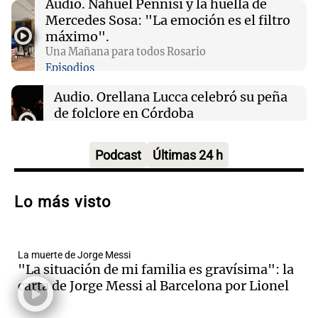
Audio.
Nahuel Pennisi y la huella de
Mercedes Sosa: "La emoción es el filtro
00:16
Clima
máximo".
Clima en Santa Fe: cómo estará el tiempo este
Una Mañana para todos Rosario
domingo 9 de agosto
Episodios
Audio.
Orellana Lucca celebró su peña
de folclore en Córdoba
Tarde y Media
Episodios
Podcast
Últimas 24 h
Audio.
Trágico accidente en Mendoza:
un muerto y varios heridos tras caída de
Lo más visto
vehículos desde un puente
Panorama Federal
Episodios
La muerte de Jorge Messi
Audio.
Tragedia en Mendoza: un muerto
"La situación de mi familia es gravísima": la
y cinco heridos tras caer dos autos desde
carta de Jorge Messi al Barcelona por Lionel
un puente
Una mañana para todos