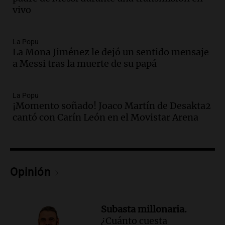
Jorge Messi en una entrevista con Rony
vivo
Vargas en 2007
Una mañana para todos
Episodios
La Popu
Audio.
El abuelo de Agostina Vega, tras
La Mona Jiménez le dejó un sentido mensaje
las nuevas detenciones: "En esa casa
a Messi tras la muerte de su papá
todos tenían algo que ver"
Una mañana para todos
La Popu
Episodios
¡Momento soñado! Joaco Martín de Desakta2
Audio.
Una nutricionista derribó el mito
cantó con Carín León en el Movistar Arena
del desayuno ideal: qué alimentos
conviene priorizar
Una mañana para todos
Episodios
Opinión
Audio.
Murió Jorge Messi
Una mañana para todos
Episodios
Subasta millonaria.
¿Cuánto cuesta