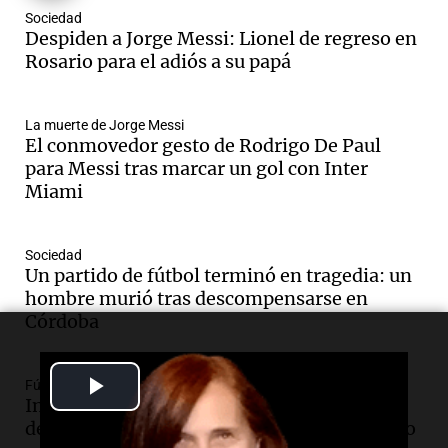
Episodios
Sociedad
Audio.
Messi llegará esta noche a
Despiden a Jorge Messi: Lionel de regreso en
Rosario para acompañar a su familia
Rosario para el adiós a su papá
tras la muerte de su papá
Una mañana para todos
La muerte de Jorge Messi
Episodios
El conmovedor gesto de Rodrigo De Paul
Audio.
Ley de Propiedad Privada: el revés
para Messi tras marcar un gol con Inter
en el Congreso expuso una debilidad
Miami
comunicacional del Gobierno
Una mañana para todos
Episodios
Sociedad
Un partido de fútbol terminó en tragedia: un
Audio.
Casabindo se prepara para una
hombre murió tras descompensarse en
celebración única: 30.000 turistas y el
Córdoba
tradicional Toreo de la Vincha
Una mañana para todos
Episodios
Play
Fútbol
Audio.
Borges, abogada de Pourrain:
Instituto festejó sus 108 años con un golazo
"Tres hombres se lo llevaron para
Video
de Luna y sumó su tercer triunfo consecutivo
hacerle preguntas y nunca regresó"