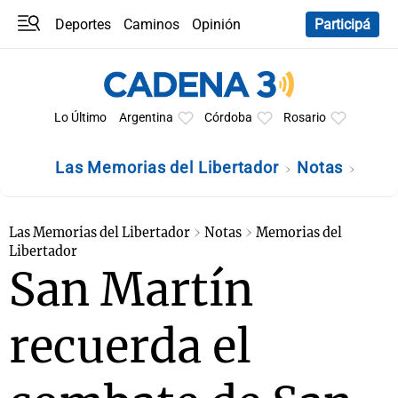
Deportes
Caminos
Opinión
Participá
Programas
Últimas coberturas
Últimas 24 h
En YouTube
Clima
Horóscopo
Lo Último
Argentina
Córdoba
Rosario
Las Memorias del Libertador
Notas
Las Memorias del Libertador
Notas
Memorias del
Libertador
San Martín
recuerda el