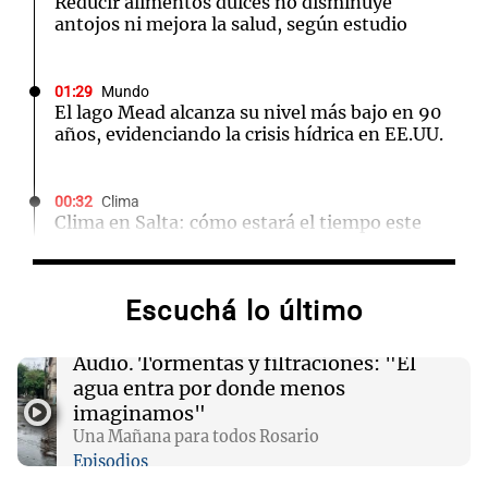
Reducir alimentos dulces no disminuye
antojos ni mejora la salud, según estudio
01:29
Mundo
El lago Mead alcanza su nivel más bajo en 90
años, evidenciando la crisis hídrica en EE.UU.
00:32
Clima
Clima en Salta: cómo estará el tiempo este
domingo 9 de agosto
Escuchá lo último
00:26
Clima
Clima en Tucumán: cómo estará el tiempo
este domingo 9 de agosto
Audio.
Tormentas y filtraciones: "El
agua entra por donde menos
imaginamos"
00:21
Clima
Una Mañana para todos Rosario
Clima en Mendoza: cómo estará el tiempo
Episodios
este domingo 9 de agosto