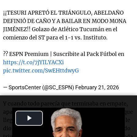
¡¡TESURI APRETÓ EL TRIÁNGULO, ABELDAÑO
DEFINIÓ DE CAÑO Y A BAILAR EN MODO MONA
JIMÉNEZ!! Golazo de Atlético Tucumán en el
comienzo del ST para el 1-1 vs. Instituto.
?? ESPN Premium | Suscribite al Pack Fútbol en
https://t.co/7jYILYACXi
pic.twitter.com/SwEHttdwyG
— SportsCenter (@SC_ESPN)
February 21, 2026
Y cuando todo parecía que terminaba en empate,
apareció un héroe inesperado: Giulano Cerato, que
Play
llegó hasta el fondo y a los 47 del complemento le
dio el triunfo a "La Gloria", que sumó su segundo
Video
triunfo consecutivo (ambos de local) y se acomoda