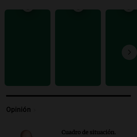
semestre del 2026
Panorama Federal
Episodios
Audio.
Disminuyen las víctimas fatales
por accidentes de tránsito en el primer
semestre de 2026
Panorama Federal
Episodios
Audio.
Nevadas en Bariloche obligan al
uso de cadenas en el Cerro Catedral y
rutas circundantes
Panorama Federal
Episodios
Audio.
La santafesina Renata
Reinheimer fue premiada a nivel
mundial: "La ciencia tiene muchas
Opinión
facetas"
Noticias Rosario
Episodios
Cuadro de situación.