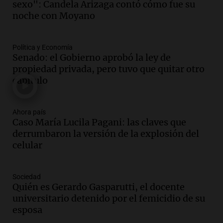
Cayetano en Argentina: fe, trabajo y
sexo": Candela Arizaga contó cómo fue su
agradecimiento
noche con Moyano
La Mesa de Café
Episodios
Política y Economía
Audio.
Detuvieron al hijo de Fran
Senado: el Gobierno aprobó la ley de
Riquelme tras un operativo con 10
propiedad privada, pero tuvo que quitar otro
allanamientos en Rosario
capítulo
Noticias Rosario
Episodios
Audio.
El obispo de Buenos Aires
Ahora país
Caso María Lucila Pagani: las claves que
anticipa humilidad en el Santuario de
derrumbaron la versión de la explosión del
San Cayetano
celular
Panorama Federal
Episodios
Audio.
El obispo de Buenos Aires
Sociedad
anticipa su homilía en el Santuario de
Quién es Gerardo Gasparutti, el docente
San Cayetano en Liniers
universitario detenido por el femicidio de su
Panorama Federal
esposa
Episodios