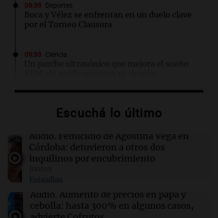
09:38
Deportes
Boca y Vélez se enfrentan en un duelo clave
por el Torneo Clausura
09:33
Ciencia
Un parche ultrasónico que mejora el sueño
REM sin medicamentos ni cirugías
09:31
Ciencia
Escuchá lo último
El núcleo fundido de la Tierra cambió de
dirección y los científicos buscan respuestas
Audio.
Femicidio de Agostina Vega en
Córdoba: detuvieron a otros dos
09:27
Deportes
inquilinos por encubrimiento
Rosario Central busca otro golpe ante Aldosivi
Juntos
en el Gigante de Arroyito
Episodios
Audio.
Aumento de precios en papa y
09:26
Mundo
cebolla: hasta 300% en algunos casos,
Perú y México restablecen relaciones
advierte Cofrutos