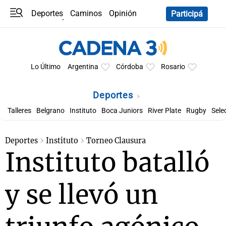
Deportes
Caminos
Opinión
Participá
Programas
Últimas coberturas
Últimas 24 h
En YouTube
Clima
Horóscopo
Lo Último
Argentina
Córdoba
Rosario
Deportes
Talleres
Belgrano
Instituto
Boca Juniors
River Plate
Rugby
Sele
Deportes
Instituto
Torneo Clausura
Instituto batalló
y se llevó un