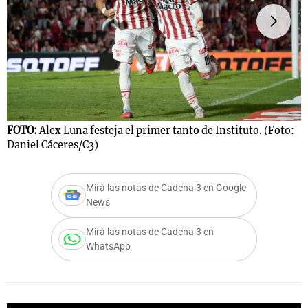
Notas
s
Notas
La Sole en
ial
Mundial 2026
Cadena 3
FOTO:
Alex Luna festeja el primer tanto de Instituto. (Foto:
F
Daniel Cáceres/C3)
D
Mirá las notas de Cadena 3 en Google
News
Mirá las notas de Cadena 3 en
WhatsApp