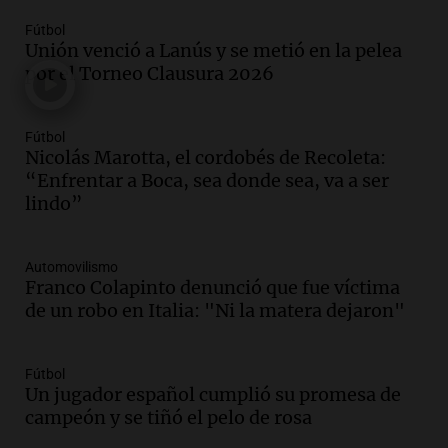
Episodios
Fútbol
Unión venció a Lanús y se metió en la pelea
Audio.
Luis Herrera
por el Torneo Clausura 2026
Actualidad
Episodios
Fútbol
Nicolás Marotta, el cordobés de Recoleta:
Audio.
Los empleados públicos en
“Enfrentar a Boca, sea donde sea, va a ser
Córdoba ganan más del doble que los
lindo”
privados, según un estudio
Noticias
Episodios
Automovilismo
Franco Colapinto denunció que fue víctima
Audio.
Cae colombiano acusado de venta
de un robo en Italia: "Ni la matera dejaron"
de droga por delivery en el microcentro
y plazas de Mendoza
Panorama Federal
Fútbol
Episodios
Un jugador español cumplió su promesa de
Audio.
Disminuyen las víctimas fatales
campeón y se tiñó el pelo de rosa
por accidentes de tránsito en el primer