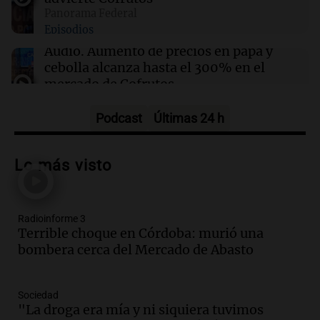
diplomáticas tras asilo de exministra peruana
Panorama Federal
Episodios
Audio.
Aumento de precios en papa y
cebolla alcanza hasta el 300% en el
mercado de Cofrutos
Panorama Federal
Episodios
Podcast
Últimas 24 h
Audio.
Corte de luz en Córdoba: servicio
casi restablecido tras los fuertes vientos
Lo más visto
de 100 km/h
Noticias
Episodios
Radioinforme 3
Audio.
Córdoba enfrenta los estragos del
Terrible choque en Córdoba: murió una
fuerte viento: árboles y paredes caídas
bombera cerca del Mercado de Abasto
en varios puntos
Noticias
Episodios
Sociedad
Audio.
La peregrinación de San
"La droga era mía y ni siquiera tuvimos