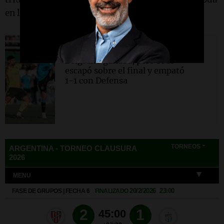
en la Zona A con 7 puntos.
Belgrano
Belgrano ganaba, pero se le
escapó sobre el final y empató
1-1 con Defensa