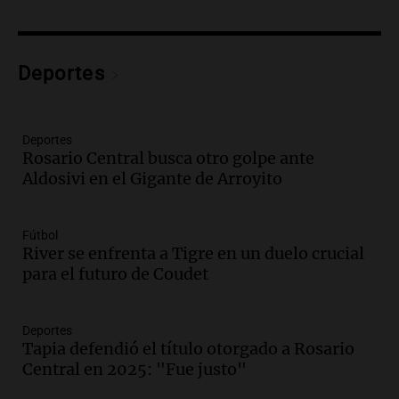
Audio.
Prisión preventiva para
motociclista por intento de homicidio
en Santa Lucía, Tucumán
Deportes
Panorama Federal
Episodios
Audio.
Aumento de tarifas de luz en
Tucumán afecta a hogares con subas de
Deportes
Rosario Central busca otro golpe ante
hasta el 38% en agosto
Aldosivi en el Gigante de Arroyito
Panorama Federal
Episodios
Audio.
El primer semestre de 2026
Fútbol
reporta menos víctimas fatales en
River se enfrenta a Tigre en un duelo crucial
accidentes de tránsito en Mendoza
para el futuro de Coudet
Panorama Federal
Episodios
Deportes
Audio.
El gobierno de La Rioja lanzará
Tapia defendió el título otorgado a Rosario
pago en chachos para empleados
Central en 2025: "Fue justo"
públicos a partir del 17 de octubre
Noticias