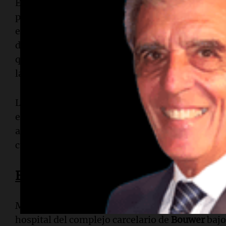
Entre las medidas ordenadas por la Justicia se r
para establecer si otras personas que se encont
escuchado lo ocurrido. Además, se recolectaron
distintos ambientes, especialmente en un baño 
que utilizaba
Barrelier
, y se secuestraron eleme
laboratorio.
Los pesquisas también avanzan sobre la posible
encubrimiento, incluyendo el rol de personas vi
acusado y la utilización de un vehículo que habrí
cuerpo de la víctima.
El estado de Barrelier
Mientras tanto,
Claudio Gabriel Barrelier
, de 3
hospital del complejo carcelario de
Bouwer
bajo 