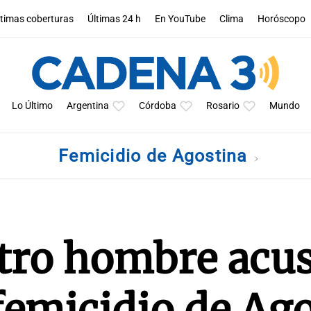
ltimas coberturas
Últimas 24 h
En YouTube
Clima
Horóscopo
Lo Último
Argentina
Córdoba
Rosario
Mundo
Femicidio de Agostina
otro hombre acu
 femicidio de Ag