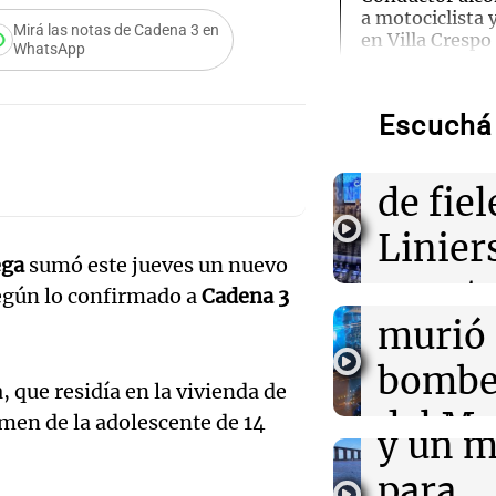
a motociclista
Mirá las notas de Cadena 3 en
en Villa Crespo
WhatsApp
Audio.
Cayet
07:13
Radioinforme 
Emergencia híd
Escuchá 
"Permite dispo
reunir
ante lo que se 
Audio.
de fiel
07:12
Mundo
choqu
Linier
Trump podría t
ega
sumó este jueves un nuevo
para lograr acu
Córdo
pan, t
sobre el estre
egún lo confirmado a
Cadena 3
Audio.
murió
salud
licita
07:10
Cuadro de situ
Errores no for
bombe
Panorama F
en su intento p
polo c
, que residía en la vivienda de
Episodios
iniciativa políti
del Me
imen de la adolescente de 14
y un m
Por
Sergio Berenszte
Audio.
Abast
para