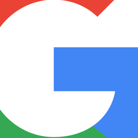
Notas
Notas
No
e en Cadena 3
El huracán de Arequito
Cadena 3 en