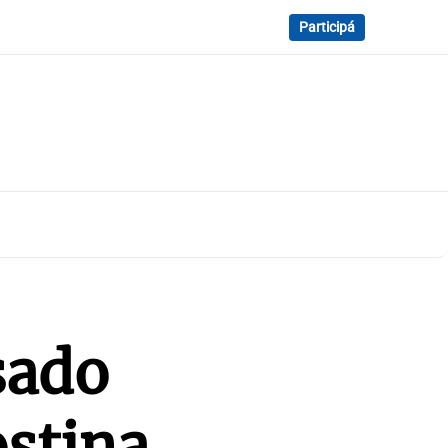
Participá
sado
ostina