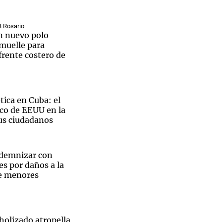
3 Rosario
un nuevo polo
 muelle para
frente costero de
tica en Cuba: el
rco de EEUU en la
sus ciudadanos
ndemnizar con
s por daños a la
e menores
to en la casa de Barrelier. (Foto: archivo/C3)
holizado atropella