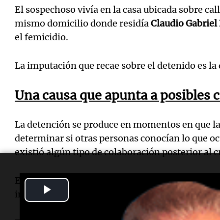
El sospechoso vivía en la casa ubicada sobre cal
mismo domicilio donde residía
Claudio Gabriel 
el femicidio.
La imputación que recae sobre el detenido es la 
Una causa que apunta a posibles 
La detención se produce en momentos en que la
determinar si otras personas conocían lo que ocu
existió algún tipo de colaboración posterior al 
En las últimas semanas, los investigadores reali
Play
inmueble de barrio
Cofico
, considerado la princ
Video