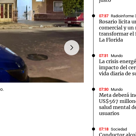
justo"
07:37
Radioinforme 
Rosario licita 
comercial y un
transformar el 
La Florida
07:31
Mundo
La crisis energé
impacto del ce
vida diaria de 
co.
07:30
Mundo
Meta deberá i
US$567 millone
salud mental d
usuarios
FOTO:
El primer allanamien
07:18
Sociedad
Conductor alco