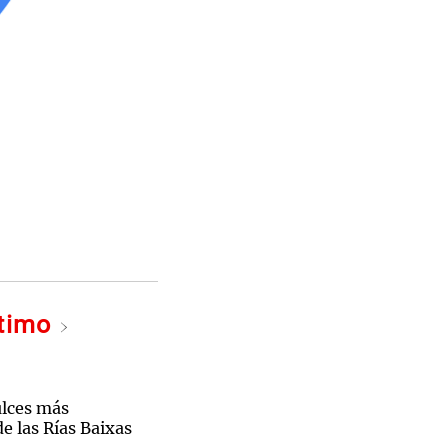
ltimo
ulces más
e las Rías Baixas