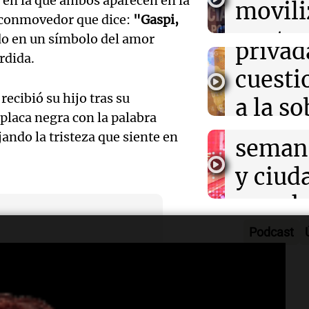
 en la que ambos aparecen en la
movili
Panorama F
efectos en los 
propi
e conmovedor que dice:
"Gaspi,
Episodios
Audio.
contra
do en un símbolo del amor
privad
Mendo
rdida.
kirch
cuest
prepar
Panorama F
ecibió su hijo tras su
a la s
Episodios
un fin
 placa negra con la palabra
digital
ando la tristeza que siente en
seman
Audio.
Argent
y ciud
"Mono
Panorama F
Audio.
march
Episodios
Kapan
Conde
contra
Podcast
adelan
tres a
de tier
show 
prisió
era un youtuber
Panorama F
Audio.
Rosari
Episodios
accidente aéreo en Brasil.