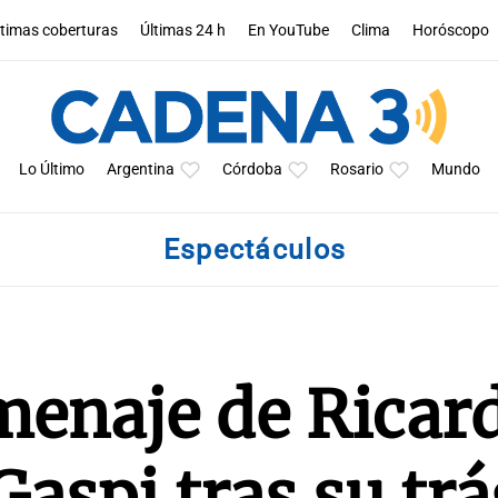
ltimas coberturas
Últimas 24 h
En YouTube
Clima
Horóscopo
Lo Último
Argentina
Córdoba
Rosario
Mundo
Espectáculos
menaje de Ricar
Gaspi tras su tr