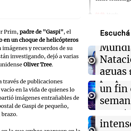
Audio.
01:59
Mundo
Laura Galván br
de neo
Centroamerica
establece nuevo
or Prim,
padre de "Gaspi"
, el
Escuchá 
compit
o en un choque de helicópteros
Mundi
01:29
Ciencia
n imágenes y recuerdos de su
Audio.
La fertilizació
stán investigando, dejó a varias
Nataci
del trabajo en 
Mendo
espermatozoid
ounidense
Oliver Tree
.
aguas 
estudio
prepar
frente 
 través de publicaciones
Audio.
un fin
01:24
Mundo
 vacío en la vida de quienes lo
Tiroteo en escu
Moren
Tailandia: vario
Galleg
partió imágenes entrañables de
seman
ataque
Turno Noch
ostal de Gaspi de pequeño,
enfren
y prot
Episodios
Audio.
 brazo.
01:09
Mundo
intens
ley de 
La transformac
el Sen
modernización 