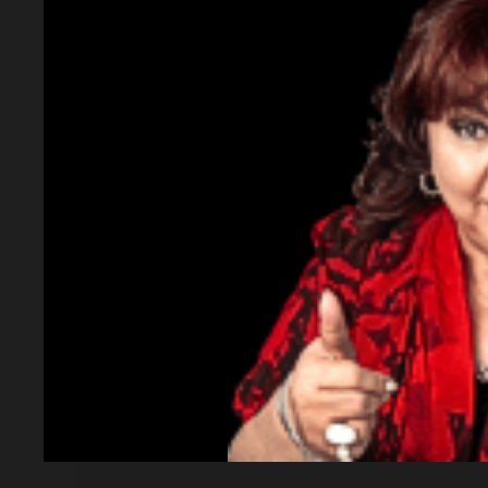
¿Qué ocurrió el domingo?
El domingo, dos helicópteros chocaron en B
muerte de varias personas, incluido Gaspi.
¿Cómo se despide su padre?
Ricardo Prim ha compartido emotivas imá
Facebook, recordando a su hijo con amor y 
¿Qué mensaje compartió Ricardo?
Ricardo publicó una imagen de Gaspi con 
quiero siempre"
.
¿Cuál es el sentimiento que se refleja en l
Las publicaciones de Ricardo reflejan un 
hacia su hijo, así como la tristeza por su pé