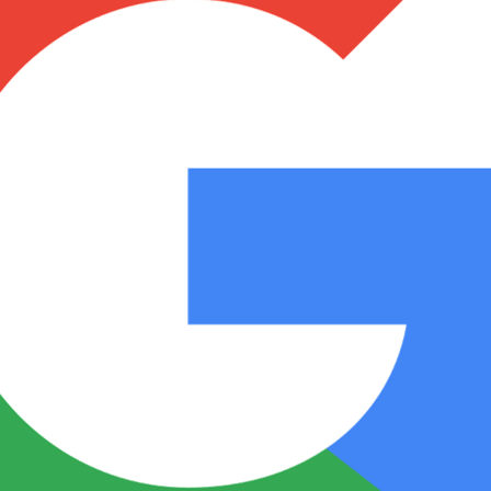
Notas
Notas
No
e en Cadena 3
El huracán de Arequito
Cadena 3 en