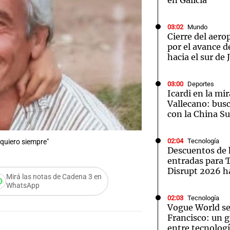
en Galicia
03:02
Mundo
Cierre del aer
por el avance d
hacia el sur de
03:00
Deportes
Icardi en la mi
Vallecano: bus
con la China S
02:04
Tecnología
 quiero siempre"
Descuentos de 
entradas para
Disrupt 2026 
Mirá las notas de Cadena 3 en
WhatsApp
02:03
Tecnología
Vogue World se
Francisco: un g
entre tecnolog