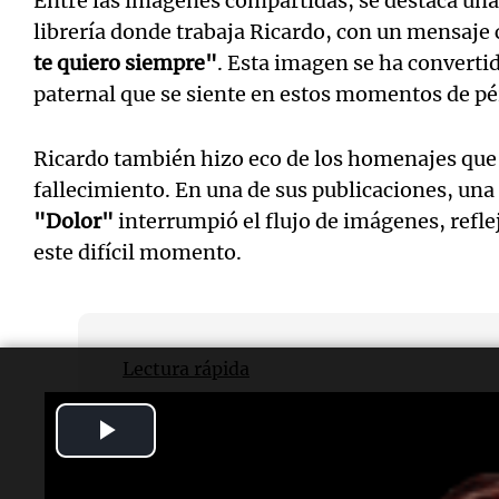
Entre las imágenes compartidas, se destaca una
librería donde trabaja Ricardo, con un mensaj
te quiero siempre"
. Esta imagen se ha converti
paternal que se siente en estos momentos de pé
Ricardo también hizo eco de los homenajes que r
fallecimiento. En una de sus publicaciones, una
"Dolor"
interrumpió el flujo de imágenes, reflej
este difícil momento.
Lectura rápida
Play
¿Quién fue Gaspi?
Gaspi, cuyo nombre real era Gaspar Prim, 
Video
argentino que falleció a los 23 años en un 