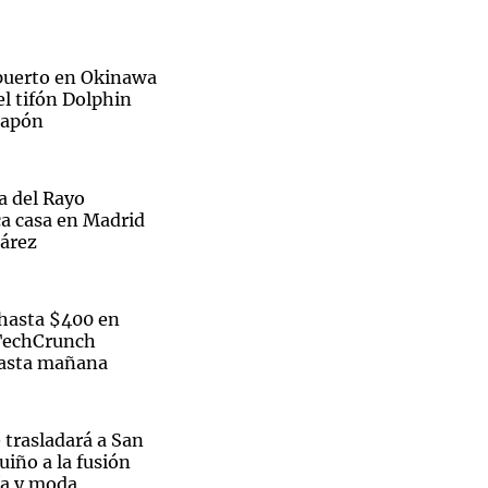
opuerto en Okinawa
el tifón Dolphin
 Japón
ra del Rayo
ca casa en Madrid
uárez
hasta $400 en
 TechCrunch
hasta mañana
 trasladará a San
uiño a la fusión
ía y moda