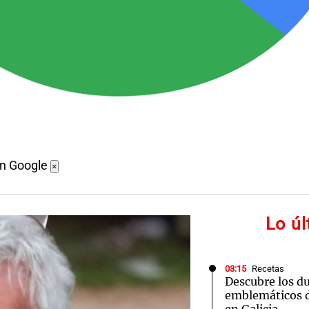
en Google
×
Lo ú
03:15
Recetas
Descubre los d
emblemáticos d