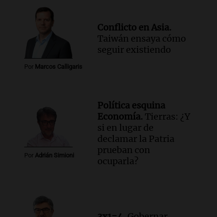
Audio.
Se aprueban modificaciones en el
régimen de expropiaciones y desalojos
Conflicto en Asia.
tras sesión legislativa intensa
Taiwán ensaya cómo
Noticias
seguir existiendo
Episodios
Audio.
Ciudadanía italiana: un fallo
Por
Marcos Calligaris
abrió una vía de reclamo para miles de
descendientes
Radioinforme 3
Política esquina
Episodios
Economía.
Tierras: ¿Y
Audio.
Rafaela impulsa un registro de
si en lugar de
comedores y merenderos comunitarios
declamar la Patria
para mejorar la asistencia alimentaria
prueban con
Por
Adrián Simioni
Panorama Federal
ocuparla?
Episodios
3x1=4.
Gobernar