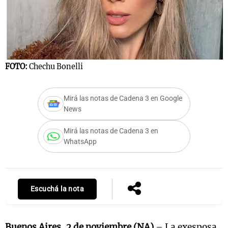
Notas
s
Notas
La Sole en
FOTO:
Chechu Bonelli
ial
Mundial 2026
Cadena 3
Mirá las notas de Cadena 3 en Google
News
Mirá las notas de Cadena 3 en
WhatsApp
Escuchá la nota
Buenos Aires, 2 de noviembre (NA)
– La exesposa