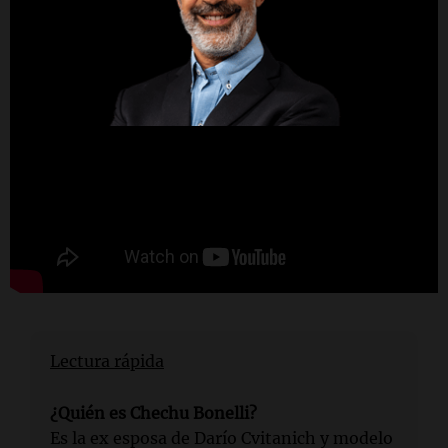
Lectura rápida
¿Quién es Chechu Bonelli?
Es la ex esposa de Darío Cvitanich y modelo