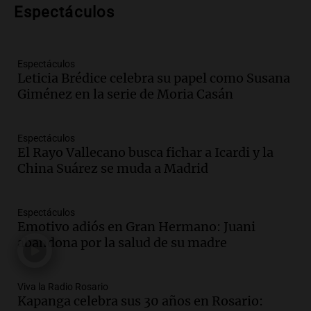
Espectáculos
Panorama Federal
Episodios
Audio.
Disminuyen las víctimas fatales
por accidentes de tránsito en el primer
Espectáculos
Leticia Brédice celebra su papel como Susana
semestre del 2026
Giménez en la serie de Moria Casán
Panorama Federal
Episodios
Audio.
Disminuyen las víctimas fatales
Espectáculos
por accidentes de tránsito en el primer
El Rayo Vallecano busca fichar a Icardi y la
semestre de 2026
China Suárez se muda a Madrid
Panorama Federal
Episodios
Audio.
La santafesina Renata
Espectáculos
Reinheimer fue premiada a nivel
Emotivo adiós en Gran Hermano: Juani
mundial: "La ciencia tiene muchas
abandona por la salud de su madre
facetas"
Noticias Rosario
Episodios
Viva la Radio Rosario
Audio.
Un camionero muere tras volcar
Kapanga celebra sus 30 años en Rosario: