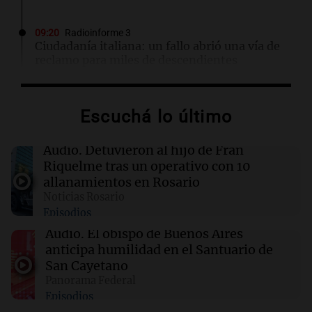
09:20
Radioinforme 3
Ciudadanía italiana: un fallo abrió una vía de
reclamo para miles de descendientes
09:05
Libros
Escuchá lo último
La búsqueda del amor y la libertad en "La
necesidad de amar"
Audio.
Detuvieron al hijo de Fran
Riquelme tras un operativo con 10
09:04
Libros
allanamientos en Rosario
Un amigo gratis: la búsqueda de la aceptación
Noticias Rosario
en la adolescencia
Episodios
Audio.
El obispo de Buenos Aires
09:04
River Plate
anticipa humilidad en el Santuario de
River se enfrenta a Tigre en un duelo crucial
San Cayetano
para el futuro de Coudet
Panorama Federal
Episodios