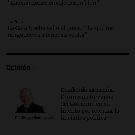
en la autopista Tucumán-Famagüeya
"Las canciones envejecieron bien"
cerca del puente Marianela
Panorama Federal
La Popu
Episodios
La Gata Noelia salió al cruce: “La que me
Audio.
Detienen a hombre con
ningunee va a tener su vuelta”
elementos robados en Rafaela durante
la madrugada del viernes
Panorama Federal
Episodios
Audio.
Violento robo en peluquería de
Opinión
Córdoba: delincuentes escapados con
dinero y objetos de valor
Panorama Federal
Cuadro de situación.
Episodios
Errores no forzados
Audio.
La Mesa Regional por
del Gobierno en su
Inseguridad Rural convoca a
intento por retomar la
productores agropecuarios para
iniciativa política
Por
Sergio Berensztein
septiembre
Panorama Federal
Episodios