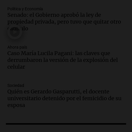
Episodios
Política y Economía
Audio.
El gobierno de La Rioja lanzará
Senado: el Gobierno aprobó la ley de
pago en chachos para empleados
propiedad privada, pero tuvo que quitar otro
públicos a partir del 17 de octubre
capítulo
Noticias
Episodios
Ahora país
Caso María Lucila Pagani: las claves que
Audio.
Luis Herrera
derrumbaron la versión de la explosión del
Actualidad
celular
Episodios
Audio.
Los empleados públicos en
Sociedad
Córdoba ganan más del doble que los
Quién es Gerardo Gasparutti, el docente
privados, según un estudio
universitario detenido por el femicidio de su
Noticias
esposa
Episodios
Audio.
Cae colombiano acusado de venta
de droga por delivery en el microcentro
y plazas de Mendoza