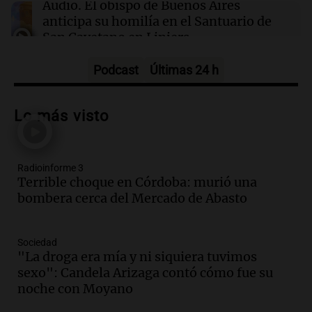
Audio.
El obispo de Buenos Aires
anticipa su homilía en el Santuario de
San Cayetano en Liniers
Panorama Federal
Episodios
Podcast
Últimas 24 h
Audio.
Prisión preventiva para
motociclista por intento de homicidio
Lo más visto
en Santa Lucía, Tucumán
Panorama Federal
Episodios
Radioinforme 3
Audio.
Aumento de tarifas de luz en
Terrible choque en Córdoba: murió una
Tucumán afecta a hogares con subas de
bombera cerca del Mercado de Abasto
hasta el 38% en agosto
Panorama Federal
Episodios
Sociedad
Audio.
El primer semestre de 2026
"La droga era mía y ni siquiera tuvimos
reporta menos víctimas fatales en
sexo": Candela Arizaga contó cómo fue su
accidentes de tránsito en Mendoza
noche con Moyano
Panorama Federal