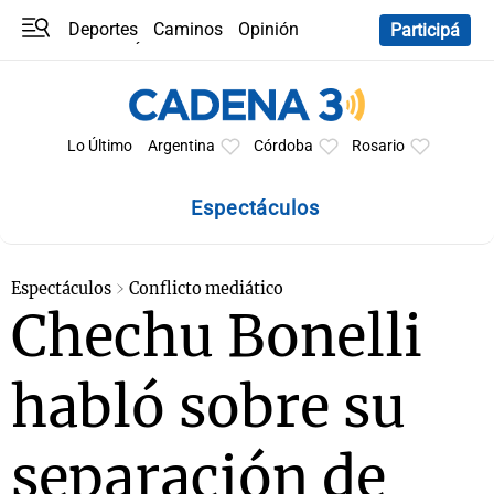
Deportes
Caminos
Opinión
Participá
Programas
Últimas coberturas
Últimas 24 h
En YouTube
Clima
Horóscopo
Lo Último
Argentina
Córdoba
Rosario
Espectáculos
Espectáculos
Conflicto mediático
Chechu Bonelli
habló sobre su
separación de