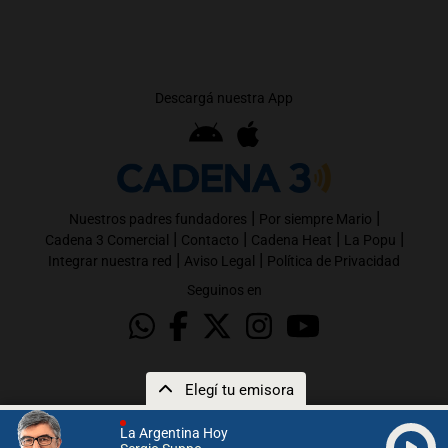
Descargá nuestra App
|
|
Nuestros padres fundadores
Por siempre Mario
|
|
|
|
Cadena 3 Comercial
Contacto
Cadena Heat
La Popu
|
|
Integrar nuestra red
Aviso Legal
Política de Privacidad
Seguinos en
Elegí tu emisora
La Argentina Hoy