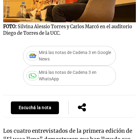
Notas
FOTO:
Silvina Alessio Torres y Carlos Marcó en el auditorio
Diego de Torres de la UCC.
s
Notas
La Sole en
ial
Mundial 2026
Cadena 3
Mirá las notas de Cadena 3 en Google
News
Mirá las notas de Cadena 3 en
WhatsApp
Escuchá la nota
Los cuatro entrevistados de la primera edición de