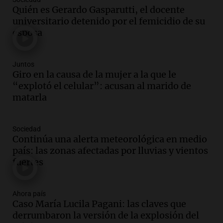
Audio.
Debate en el Senado y protesta
Quién es Gerardo Gasparutti, el docente
en Rosario contra la ley de Propiedad
universitario detenido por el femicidio de su
Privada.
esposa
Viva la Radio Rosario
Episodios
Audio.
Manifestación en Rosario contra
Juntos
la ley de Propiedad Privada debatida en
Giro en la causa de la mujer a la que le
el Senado.
“explotó el celular”: acusan al marido de
Viva la Radio Rosario
matarla
Episodios
Audio.
Luis Juez cuestionó la polémica
Sociedad
por la Ley de Tierras: "Construyeron un
Continúa una alerta meteorológica en medio
relato mentiroso"
país: las zonas afectadas por lluvias y vientos
Informados al regreso
fuertes
Episodios
Audio.
La Boulaille se prepara para su
gran expo, con concurso de panificados
Ahora país
Caso María Lucila Pagani: las claves que
y actividades destacadas
derrumbaron la versión de la explosión del
Panorama Federal