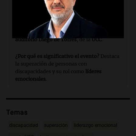
¿Cuándo se llevó a cabo el evento?
La fecha
no se especifica en el artículo.
¿Dónde tuvo lugar el evento?
En el
auditorio Diego de Torres
, de la
UCC
.
¿Por qué es significativo el evento?
Destaca
la superación de personas con
discapacidades y su rol como
líderes
emocionales
.
Temas
discapacidad
superación
liderazgo emocional