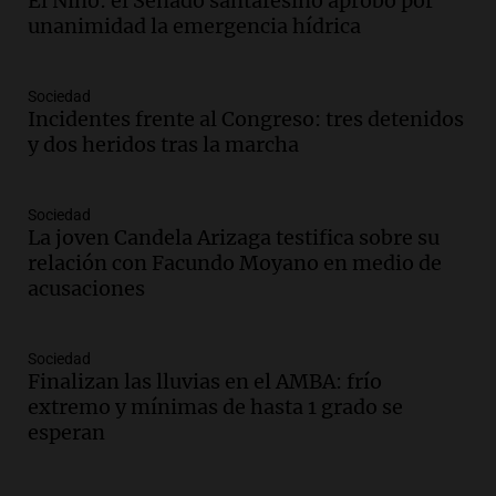
El Niño: el Senado santafesino aprobó por
Educar entre todos
unanimidad la emergencia hídrica
Episodios
Audio.
Presentan el innovador Parque
Sociedad
Tecnológico en Villa María con dos
Incidentes frente al Congreso: tres detenidos
edificios icónicos
y dos heridos tras la marcha
Panorama Federal
Episodios
Audio.
Polémica en el fútbol argentino:
Sociedad
árbitros bajo la lupa tras fallos
La joven Candela Arizaga testifica sobre su
controvertidos
relación con Facundo Moyano en medio de
Panorama Federal
acusaciones
Episodios
Audio.
El kirchnerismo no logra apoyo
Sociedad
para modificar proyecto de propiedad
Finalizan las lluvias en el AMBA: frío
privada en el Senado Nacional
extremo y mínimas de hasta 1 grado se
Panorama Federal
esperan
Episodios
Audio.
Estados Unidos advierte sobre