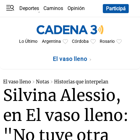
Deportes
Caminos
Opinión
Participá
Programas
Últimas coberturas
Últimas 24 h
En YouTube
Clima
Horóscopo
Lo Último
Argentina
Córdoba
Rosario
El vaso lleno
El vaso lleno
Notas
Historias que interpelan
Silvina Alessio,
en El vaso lleno:
"No tuve otra