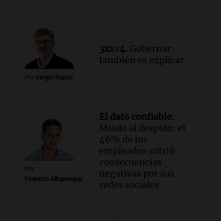
Audio.
Santa Fe reactivará 1.500
viviendas paralizadas tras el cierre de
Procrear en la provincia
Panorama Federal
3x1=4.
Gobernar
Episodios
también es explicar
Por
Sergio Suppo
El dato confiable.
Miedo al despido: el
46% de los
empleados sufrió
consecuencias
Por
negativas por sus
Federico Albarenque
redes sociales