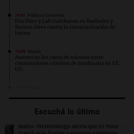
19:41
Política y Economía
Fito Páez y Lali marcharon en Bariloche y
Buenos Aires contra la extranjerización de
tierras
19:39
Mundo
Aumentan los casos de náuseas entre
consumidores crónicos de marihuana en EE.
UU.
19:32
Mundo
Javier Milei y Daniel Noboa firman acuerdos
en histórica visita a Ecuador
Escuchá lo último
19:29
Mundo
Trump firma órdenes para limitar el 'turismo
Audio.
Meteorólogo alerta que El Niño
de nacimiento' y la ciudadanía automática
traerá más lluvias y eventos extremos