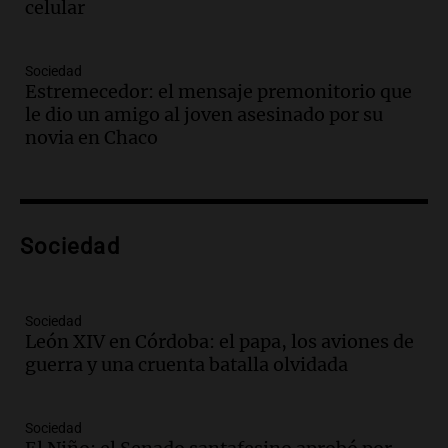
celular
Episodios
Audio.
Detienen en Salta a abogado que
violó libertad condicional al ir al
Sociedad
Mundial de Atlanta
Estremecedor: el mensaje premonitorio que
Panorama Federal
le dio un amigo al joven asesinado por su
Episodios
novia en Chaco
Audio.
La UNC entregó más bicicletas a
estudiantes y proyecta duplicar el
programa de movilidad sustentable
Viva la Radio
Sociedad
Episodios
Audio.
Expertos advierten sobre posible
nevada en Mendoza este fin de semana
tras condiciones invernales
Sociedad
León XIV en Córdoba: el papa, los aviones de
Panorama Federal
guerra y una cruenta batalla olvidada
Episodios
Audio.
Padres presentes, pero
distraídos: ¿Qué pasa con un niño
Sociedad
cuando el padre mira mucho el teléfono?