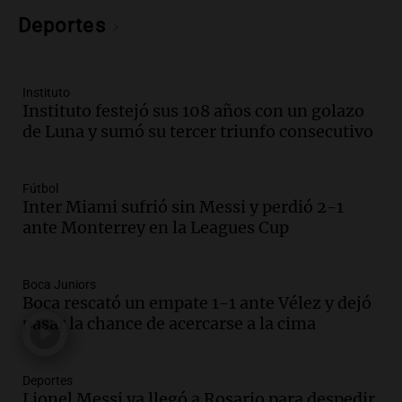
Una mañana para todos
Episodios
Deportes
Audio.
Voluntarios limpiaron 9.000
metros del río Suquía y retiraron hasta
800 kilos de basura por jornada
Instituto
Instituto festejó sus 108 años con un golazo
Una mañana para todos
de Luna y sumó su tercer triunfo consecutivo
Episodios
Audio.
La historia de la servilleta que
firmó Jorge Messi para el primer
Fútbol
contrato de Leo con Barcelona
Inter Miami sufrió sin Messi y perdió 2-1
Una mañana para todos
ante Monterrey en la Leagues Cup
Episodios
Audio.
Joan Gaspart: "Sin Jorge, no sé si
Boca Juniors
Messi hubiera llegado adonde llegó"
Boca rescató un empate 1-1 ante Vélez y dejó
Una mañana para todos
pasar la chance de acercarse a la cima
Episodios
Audio.
El orgullo y el sueño argentino de
Deportes
Jorge Messi en una entrevista con Rony
Lionel Messi ya llegó a Rosario para despedir