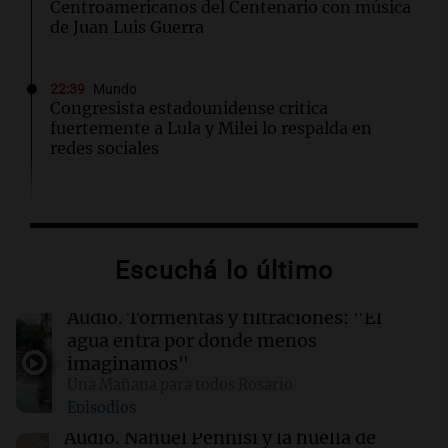
Centroamericanos del Centenario con música
de Juan Luis Guerra
22:39
Mundo
Congresista estadounidense critica
fuertemente a Lula y Milei lo respalda en
redes sociales
22:35
Mundo
Viudo que perdió a su familia se vuelve a casar
en una emotiva boda colectiva en Nigeria
Escuchá lo último
22:18
Mundo
Audio.
Tormentas y filtraciones: "El
Tensión diplomática: Brasil solicita a
agua entra por donde menos
Argentina frenar críticas hacia Lula y su
imaginamos"
gobierno
Una Mañana para todos Rosario
Episodios
22:15
Sociedad
Audio.
Nahuel Pennisi y la huella de