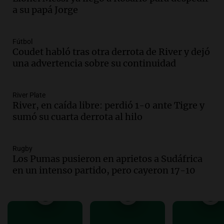
Vargas en 2007
a su papá Jorge
Una mañana para todos
Episodios
Audio.
El abuelo de Agostina Vega, tras
Fútbol
Coudet habló tras otra derrota de River y dejó
las nuevas detenciones: "En esa casa
una advertencia sobre su continuidad
todos tenían algo que ver"
Una mañana para todos
Episodios
River Plate
Audio.
Una nutricionista derribó el mito
River, en caída libre: perdió 1-0 ante Tigre y
del desayuno ideal: qué alimentos
sumó su cuarta derrota al hilo
conviene priorizar
Una mañana para todos
Episodios
Rugby
Los Pumas pusieron en aprietos a Sudáfrica
en un intenso partido, pero cayeron 17-10
Audio.
Murió Jorge Messi
Una mañana para todos
Episodios
Audio.
Mateo, a los 25 años, lucha