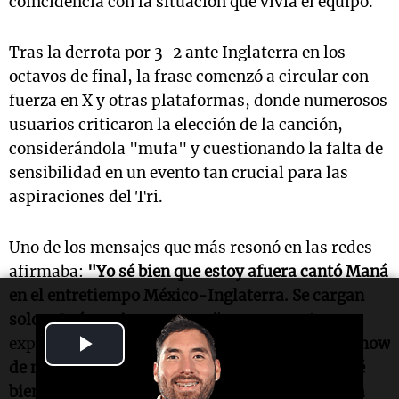
coincidencia con la situación que vivía el equipo.
Tras la derrota por 3-2 ante Inglaterra en los
octavos de final, la frase comenzó a circular con
fuerza en X y otras plataformas, donde numerosos
usuarios criticaron la elección de la canción,
considerándola "mufa" y cuestionando la falta de
sensibilidad en un evento tan crucial para las
aspiraciones del Tri.
Uno de los mensajes que más resonó en las redes
afirmaba:
"Yo sé bien que estoy afuera cantó Maná
en el entretiempo México-Inglaterra. Se cargan
solos. Qué mexicanos estos"
. Otro usuario
Play
expresó:
"Los muertos de México hicieron un show
de medio tiempo y Maná se puso a cantar 'Yo sé
Video
bien que estoy afuera' mientras la gente gritaba