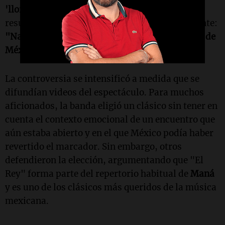
'llorar y llorar'"
. Además, hubo quienes
resumieron el sentimiento con la frase recurrente:
"Nadie dice lo mufa que fue Maná en el partido de
México"
.
La controversia se intensificó a medida que se
difundían videos del espectáculo. Para muchos
aficionados, la banda eligió un clásico sin tener en
cuenta el contexto emocional de un encuentro que
aún estaba abierto y en el que México podía haber
revertido el marcador. Sin embargo, otros
defendieron la elección, argumentando que "El
Rey" forma parte del repertorio habitual de
Maná
y es uno de los clásicos más queridos de la música
mexicana.