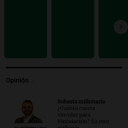
contra el tiempo: necesita un trasplante
para poder seguir viviend
Una mañana para todos
Episodios
Audio.
Estiman que la inflación nacional
de julio será menor al 2,9% registrado
en CABA
Una mañana para todos
Episodios
Audio.
Altas Cumbres: rescataron a una
cabra que llevaba ocho días atrapada en
Opinión
un precipicio
Una mañana para todos
Episodios
Subasta millonaria.
Audio.
Chile planteó mejorar la
¿Cuánto cuesta
conectividad fronteriza, aérea y digital
vincular para
con Jujuy
Vinculación? $2.000
Panorama Federal
millones
Por
Guillermo López