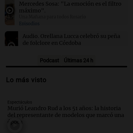
Quiniela turista: conocé los números
Mercedes Sosa: "La emoción es el filtro
ganadores de hoy sábado 8 de agosto.
máximo".
Una Mañana para todos Rosario
Episodios
22:10
Deportes Rosario
Newell's visita este domingo a Defensa y
Audio.
Orellana Lucca celebró su peña
Justicia para volver al triunfo
de folclore en Córdoba
Tarde y Media
Episodios
Podcast
Últimas 24 h
Audio.
Trágico accidente en Mendoza:
un muerto y varios heridos tras caída de
Lo más visto
vehículos desde un puente
Panorama Federal
Episodios
Espectáculos
Audio.
Tragedia en Mendoza: un muerto
Murió Leandro Rud a los 51 años: la historia
y cinco heridos tras caer dos autos desde
del representante de modelos que marcó una
un puente
época
Una mañana para todos
Episodios