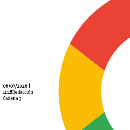
Notas
s
Notas
La Sole en
ial
Mundial 2026
Cadena 3
06/07/2026 |
11:18
Redacción
Cadena 3