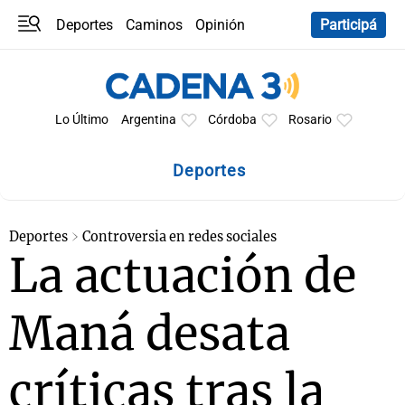
Deportes
Caminos
Opinión
Participá
Programas
Últimas coberturas
Últimas 24 h
En YouTube
Clima
Horóscopo
Lo Último
Argentina
Córdoba
Rosario
Deportes
Deportes
Controversia en redes sociales
La actuación de
Maná desata
críticas tras la