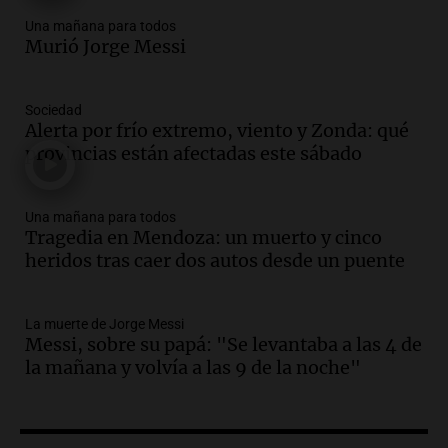
Audio.
Messi llegará esta noche a
Una mañana para todos
Rosario para acompañar a su familia
Murió Jorge Messi
tras la muerte de su papá
Una mañana para todos
Sociedad
Episodios
Alerta por frío extremo, viento y Zonda: qué
Audio.
Ley de Propiedad Privada: el revés
provincias están afectadas este sábado
en el Congreso expuso una debilidad
comunicacional del Gobierno
Una mañana para todos
Una mañana para todos
Episodios
Tragedia en Mendoza: un muerto y cinco
heridos tras caer dos autos desde un puente
Audio.
Casabindo se prepara para una
celebración única: 30.000 turistas y el
tradicional Toreo de la Vincha
La muerte de Jorge Messi
Una mañana para todos
Messi, sobre su papá: "Se levantaba a las 4 de
Episodios
la mañana y volvía a las 9 de la noche"
Audio.
Borges, abogada de Pourrain:
"Tres hombres se lo llevaron para
hacerle preguntas y nunca regresó"