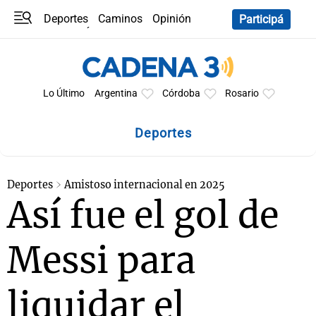
Deportes
Caminos
Opinión
Participá
Programas
Últimas coberturas
Últimas 24 h
En YouTube
Clima
Horóscopo
Lo Último
Argentina
Córdoba
Rosario
Deportes
Deportes
Amistoso internacional en 2025
Así fue el gol de
Messi para
liquidar el