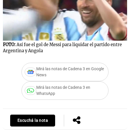
Notas
s
Notas
La Sole en
ial
Mundial 2026
Cadena 3
FOTO:
Así fue el gol de Messi para liquidar el partido entre
Argentina y Angola
Mirá las notas de Cadena 3 en Google
News
Mirá las notas de Cadena 3 en
WhatsApp
Escuchá la nota