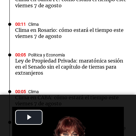
viernes 7 de agosto
00:11
Clima
Clima en Rosario: cómo estará el tiempo este
viernes 7 de agosto
00:05
Política y Economía
Ley de Propiedad Privada: maratónica sesión
en el Senado sin el capítulo de tierras para
extranjeros
00:05
Clima
Clima en CABA: cómo estará el tiempo este
viernes 7 de agosto
Play
00:00
Clima
Clima en Córdoba: cómo estará el tiempo este
Video
viernes 7 de agosto