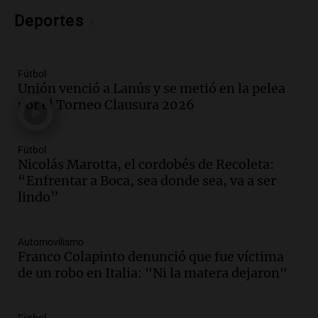
Panorama Federal
Deportes
Episodios
Audio.
Nicolás Marotta, el cordobés de
Recoleta: “Enfrentar a Boca, sea donde
sea, va a ser lindo”
Fútbol
Unión venció a Lanús y se metió en la pelea
La Cadena del Gol
por el Torneo Clausura 2026
Episodios
Audio.
Débora Blanca, psicóloga experta
en ludopatía: “Tener el casino en la
Fútbol
mano es muy peligroso”
Nicolás Marotta, el cordobés de Recoleta:
La Argentina, hoy
“Enfrentar a Boca, sea donde sea, va a ser
Episodios
lindo”
Audio.
Docentes italianos visitaron la
ciudad de Córdoba para interiorizarse
Automovilismo
sobre los parques educativos
Franco Colapinto denunció que fue víctima
Amamos Argentina
de un robo en Italia: "Ni la matera dejaron"
Episodios
Audio.
Meteorólogo alertó que El Niño
traerá más lluvias y eventos extremos