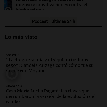
semana
intenso y movilizaciones contra el
kirchnerismo
Panorama Federal
Episodios
Podcast
Últimas 24 h
Audio.
Debate en el Senado sobre
propiedad privada y cuestionamientos a
Lo más visto
la soberanía digital en Argentina
Panorama Federal
Episodios
Sociedad
Audio.
Mendoza se prepara para un fin
"La droga era mía y ni siquiera tuvimos
de semana helado y ciudadanos
sexo": Candela Arizaga contó cómo fue su
marchan contra reforma de tierras
noche con Moyano
Panorama Federal
Episodios
Ahora país
Audio.
El "Mono" de Kapanga
Caso María Lucila Pagani: las claves que
adelantó su show en Rosario.
derrumbaron la versión de la explosión del
Viva la Radio Rosario
celular
Episodios