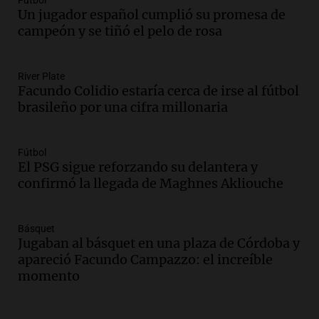
Fútbol
durante la primavera
Un jugador español cumplió su promesa de
Informados al regreso
campeón y se tiñó el pelo de rosa
Episodios
Audio.
Córdoba sigue trabajando para
River Plate
restablecer el servicio de electricidad
Facundo Colidio estaría cerca de irse al fútbol
tras fuertes vientos
brasileño por una cifra millonaria
Panorama Federal
Episodios
Audio.
Según una encuesta, el 80% de
Fútbol
El PSG sigue reforzando su delantera y
los empresarios del país cree que la
confirmó la llegada de Maghnes Akliouche
economía mejorará el próximo año
Amamos Argentina
Episodios
Básquet
Audio.
Carolina Losada: "Faltó que el
Jugaban al básquet en una plaza de Córdoba y
oficialismo la explique mejor" sobre la
apareció Facundo Campazzo: el increíble
ley de propiedad privada
momento
Informados al regreso
Episodios