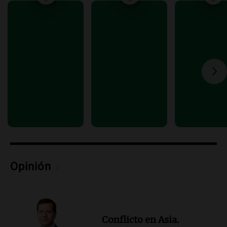
Audio.
Debate en el Senado y protesta
en Rosario contra la ley de Propiedad
Privada.
Viva la Radio Rosario
Episodios
Audio.
Manifestación en Rosario contra
la ley de Propiedad Privada debatida en
el Senado.
Viva la Radio Rosario
Episodios
Audio.
Luis Juez cuestionó la polémica
por la Ley de Tierras: "Construyeron un
relato mentiroso"
Informados al regreso
Opinión
Episodios
Conflicto en Asia.