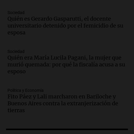
Audio.
Condenan a tres años de prisión
Sociedad
en suspenso a hombre por simular robo
Quién es Gerardo Gasparutti, el docente
de recaudación en San Luis
universitario detenido por el femicidio de su
Panorama Federal
esposa
Episodios
Audio.
Medicina reproductiva, entre la
ayuda por problemas de fertilidad y la
Sociedad
Quién era María Lucila Pagani, la mujer que
ostentación de millonarios
murió quemada: por qué la fiscalía acusa a su
Amamos Argentina
esposo
Episodios
Audio.
El juicio contra Oscar González
avanza con testimonios clave sobre el
Política y Economía
accidente en Villa Dolores
Fito Páez y Lali marcharon en Bariloche y
Panorama Federal
Buenos Aires contra la extranjerización de
Episodios
tierras
Audio.
El teatro Real da la bienvenida a
la temporada Rock Real con bandas
tributo todos los jueves