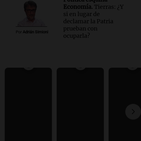
Economía.
Tierras: ¿Y
si en lugar de
declamar la Patria
prueban con
Por
Adrián Simioni
ocuparla?