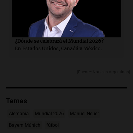
Mundo.
¿Qué equipo ha representado Neuer?
Ha jugado en el Bayern Múnich desde 2011.
¿Dónde se celebrará el Mundial 2026?
En Estados Unidos, Canadá y México.
[Fuente: Noticias Argentinas]
Temas
Alemania
Mundial 2026
Manuel Neuer
Bayern Múnich
fútbol