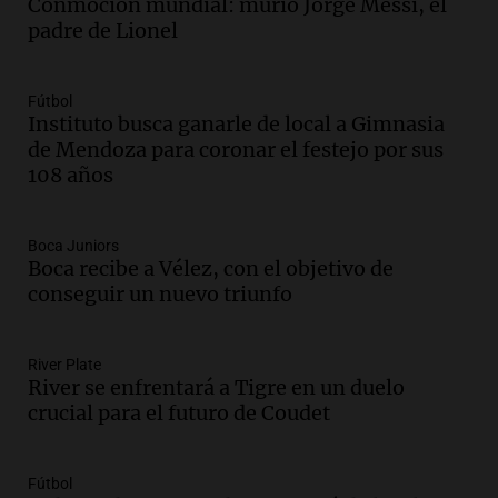
Conmoción mundial: murió Jorge Messi, el
padre de Lionel
Audio.
Mateo, a los 25 años, lucha
contra el tiempo: necesita un trasplante
para poder seguir viviend
Fútbol
Una mañana para todos
Instituto busca ganarle de local a Gimnasia
Episodios
de Mendoza para coronar el festejo por sus
108 años
Audio.
Estiman que la inflación nacional
de julio será menor al 2,9% registrado
en CABA
Boca Juniors
Una mañana para todos
Boca recibe a Vélez, con el objetivo de
Episodios
conseguir un nuevo triunfo
Audio.
Altas Cumbres: rescataron a una
cabra que llevaba ocho días atrapada en
un precipicio
River Plate
River se enfrentará a Tigre en un duelo
Una mañana para todos
crucial para el futuro de Coudet
Episodios
Audio.
Chile planteó mejorar la
conectividad fronteriza, aérea y digital
Fútbol
con Jujuy