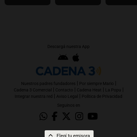
Descargá nuestra App
|
|
Nuestros padres fundadores
Por siempre Mario
|
|
|
|
Cadena 3 Comercial
Contacto
Cadena Heat
La Popu
|
|
Integrar nuestra red
Aviso Legal
Política de Privacidad
Seguinos en
Elegí tu emisora