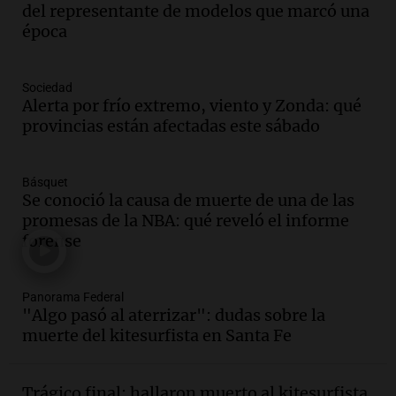
del representante de modelos que marcó una
hacerle preguntas y nunca regresó"
época
Una mañana para todos
Episodios
Audio.
Voluntarios limpiaron 9.000
Sociedad
metros del río Suquía y retiraron hasta
Alerta por frío extremo, viento y Zonda: qué
800 kilos de basura por jornada
provincias están afectadas este sábado
Una mañana para todos
Episodios
Básquet
Audio.
La historia de la servilleta que
Se conoció la causa de muerte de una de las
firmó Jorge Messi para el primer
promesas de la NBA: qué reveló el informe
contrato de Leo con Barcelona
forense
Una mañana para todos
Episodios
Panorama Federal
Audio.
Joan Gaspart: "Sin Jorge, no sé si
"Algo pasó al aterrizar": dudas sobre la
Messi hubiera llegado adonde llegó"
muerte del kitesurfista en Santa Fe
Una mañana para todos
Episodios
Trágico final: hallaron muerto al kitesurfista