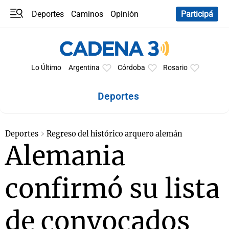
Deportes
Caminos
Opinión
Participá
Programas
Últimas coberturas
Últimas 24 h
En YouTube
Clima
Horóscopo
Lo Último
Argentina
Córdoba
Rosario
Deportes
Deportes
Regreso del histórico arquero alemán
Alemania
confirmó su lista
de convocados