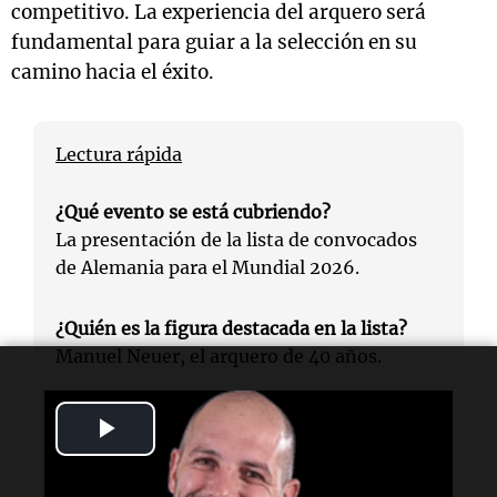
competitivo. La experiencia del arquero será
fundamental para guiar a la selección en su
camino hacia el éxito.
Lectura rápida
¿Qué evento se está cubriendo?
La presentación de la lista de convocados
de Alemania para el Mundial 2026.
¿Quién es la figura destacada en la lista?
Manuel Neuer, el arquero de 40 años.
¿Cuántas Copas del Mundo ha disputado
Play
Neuer?
Video
Neuer participará en su quinta Copa del