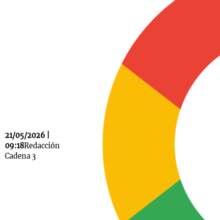
Notas
s
Notas
La Sole en
ial
Mundial 2026
Cadena 3
21/05/2026 |
09:18
Redacción
Cadena 3