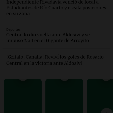
Independiente Rivadavia venció de local a
Panorama Federal
Estudiantes de Río Cuarto y escala posiciones
Episodios
en su zona
Audio.
Del fitness a la longevidad: por
qué crece el consumo de alimentos con
proteínas
Deportes
Central lo dio vuelta ante Aldosivi y se
Una mañana para todos
impuso 2 a 1 en el Gigante de Arroyito
Episodios
Audio.
Investigan un asalto millonario a
la cooperativa Talamochita en Villa
¡Gritalo, Canalla! Reviví los goles de Rosario
María
Central en la victoria ante Aldosivi
Panorama Federal
Episodios
Audio.
Vandalismo en San Miguel de
Tucumán: destruyeron 433 luminarias
públicas en 14 meses
Panorama Federal
Episodios
Audio.
Una mujer murió cuando