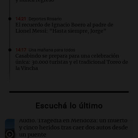
14:21
Deportes Rosario
El recuerdo de Ignacio Boero al padre de
Lionel Messi: “Hasta siempre, Jorge”
14:17
Una mañana para todos
Casabindo se prepara para una celebración
única: 30.000 turistas y el tradicional Toreo de
la Vincha
14:09
Una mañana para todos
Una nutricionista derribó el mito del
desayuno ideal: qué alimentos conviene
Escuchá lo último
priorizar
Audio.
Tragedia en Mendoza: un muerto
14:08
Una mañana para todos
y cinco heridos tras caer dos autos desde
A sus 25 años, Mateo lucha contra el tiempo:
un puente
necesita un trasplante para poder seguir