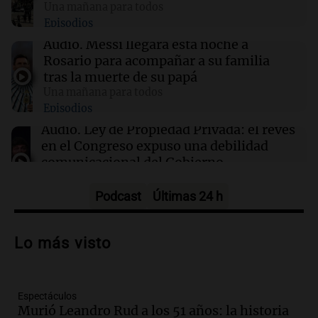
Una mañana para todos
viviendo
Episodios
Audio.
Messi llegará esta noche a
14:00
Sociedad
Rosario para acompañar a su familia
Casi la mitad de quienes buscan ayuda en
tras la muerte de su papá
templos lo hace por crisis económica
Una mañana para todos
Episodios
13:57
Una mañana para todos
Audio.
Ley de Propiedad Privada: el revés
Tragedia en Mendoza: un muerto y cinco
en el Congreso expuso una debilidad
heridos tras caer dos autos desde un puente
comunicacional del Gobierno
Una mañana para todos
Episodios
Podcast
Últimas 24 h
Audio.
Casabindo se prepara para una
celebración única: 30.000 turistas y el
Lo más visto
tradicional Toreo de la Vincha
Una mañana para todos
Episodios
Espectáculos
Audio.
Borges, abogada de Pourrain:
Murió Leandro Rud a los 51 años: la historia
"Tres hombres se lo llevaron para