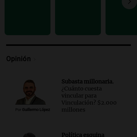
esperaba cobrar su jubilación en un
banco de San Luis
Panorama Federal
Episodios
Opinión
Subasta millonaria.
¿Cuánto cuesta
vincular para
Vinculación? $2.000
millones
Por
Guillermo López
Política esquina