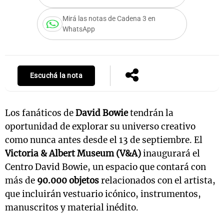
Mirá las notas de Cadena 3 en
WhatsApp
Notas
s
Notas
La Sole en
Escuchá la nota
ial
Mundial 2026
Cadena 3
Los fanáticos de
David Bowie
tendrán la
oportunidad de explorar su universo creativo
como nunca antes desde el 13 de septiembre. El
Victoria & Albert Museum (V&A)
inaugurará el
Centro David Bowie, un espacio que contará con
más de
90.000 objetos
relacionados con el artista,
que incluirán vestuario icónico, instrumentos,
manuscritos y material inédito.