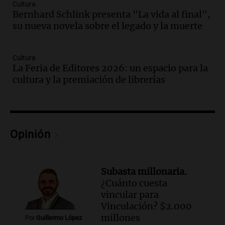
Audio.
Denuncias por represión en el
Cultura
Congreso y evacuación por derrame de
Bernhard Schlink presenta "La vida al final",
oxígeno en Montecastro
su nueva novela sobre el legado y la muerte
Panorama Federal
Episodios
Cultura
Audio.
Río Gallegos reporta frío extremo
La Feria de Editores 2026: un espacio para la
y llega avión para escuelas de la décima
cultura y la premiación de librerías
brigada aérea
Panorama Federal
Episodios
Audio.
La justicia reconoce al COVID
Opinión
como enfermedad laboral tras la muerte
de un docente
Panorama Federal
Episodios
Subasta millonaria.
Audio.
Aumento de tarifas de luz en San
¿Cuánto cuesta
Luis a partir de agosto por nueva
vincular para
regulación de la energía
Vinculación? $2.000
millones
Panorama Federal
Por
Guillermo López