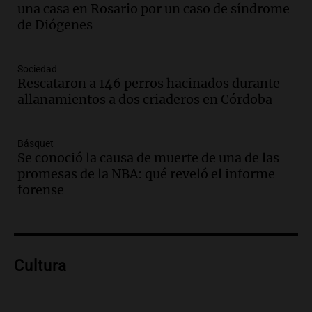
una casa en Rosario por un caso de síndrome
en Mendoza
de Diógenes
Panorama Federal
Episodios
Audio.
Mañana inicia la gran exposición
Sociedad
en la Sociedad Rural de Bulaya con
Rescataron a 146 perros hacinados durante
actividades para toda la familia
allanamientos a dos criaderos en Córdoba
Panorama Federal
Episodios
Básquet
Audio.
Villa María presenta nuevos
Se conoció la causa de muerte de una de las
edificios y una casa del estudiante para
promesas de la NBA: qué reveló el informe
jóvenes de la región
forense
Panorama Federal
Episodios
Audio.
Preparativos finales para la gran
exposición en la sociedad rural de
Bulaya este sábado
Cultura
Panorama Federal
Episodios