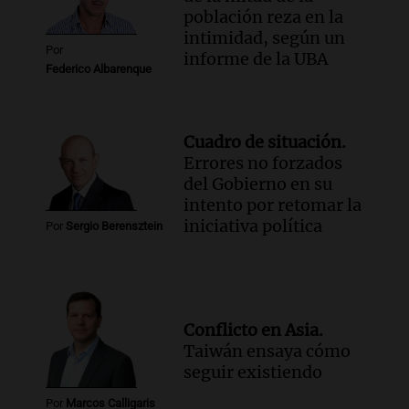
Viva la Radio Rosario
población reza en la
Episodios
intimidad, según un
Por
informe de la UBA
Audio.
Luciano Cáceres llega a Córdoba a
Federico Albarenque
presentar “Paraíso”, una obra que
cuestiona certezas masculinas
Amamos Argentina
Cuadro de situación.
Episodios
Errores no forzados
del Gobierno en su
intento por retomar la
iniciativa política
Por
Sergio Berensztein
Conflicto en Asia.
Taiwán ensaya cómo
seguir existiendo
Por
Marcos Calligaris