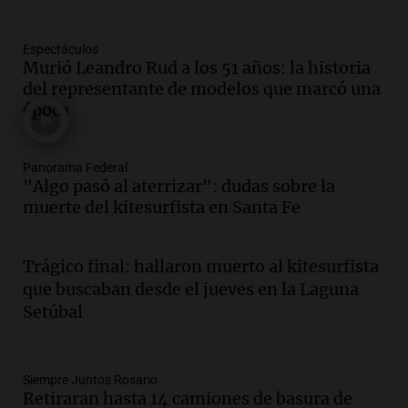
Panorama Federal
Episodios
Espectáculos
Audio.
La gran exposición de la rural de
Murió Leandro Rud a los 51 años: la historia
la Bulaya abrirá sus puertas mañana con
del representante de modelos que marcó una
diversas actividades y sorpresas
época
Panorama Federal
Episodios
Audio.
Villa María presenta nuevos
Panorama Federal
edificios y proyecta una casa del
"Algo pasó al aterrizar": dudas sobre la
estudiante con 48 municipios
muerte del kitesurfista en Santa Fe
involucrados
Panorama Federal
Episodios
Trágico final: hallaron muerto al kitesurfista
Audio.
1° gol de Rosario Central a
que buscaban desde el jueves en la Laguna
Aldosivi (Zalazar en contra) - relato
Setúbal
Gato Greco
Deportes Rosario
Episodios
Audio.
Recomendaciones de vino
Siempre Juntos Rosario
Retiraran hasta 14 camiones de basura de
bonarda para disfrutar el fin de semana