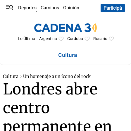
Deportes
Caminos
Opinión
Participá
Programas
Últimas coberturas
Últimas 24 h
En YouTube
Clima
Horóscopo
Lo Último
Argentina
Córdoba
Rosario
Cultura
Cultura
Un homenaje a un ícono del rock
Londres abre
centro
permanente en