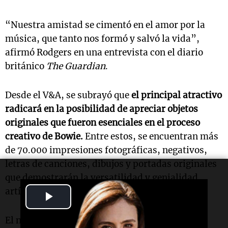
“Nuestra amistad se cimentó en el amor por la
música, que tanto nos formó y salvó la vida”,
afirmó Rodgers en una entrevista con el diario
británico
The Guardian
.
Desde el V&A, se subrayó que
el principal atractivo
radicará en la posibilidad de apreciar objetos
originales que fueron esenciales en el proceso
creativo de Bowie.
Entre estos, se encuentran más
de 70.000 impresiones fotográficas, negativos,
letras de canciones, dibujos y portadas originales
que demostrarán la versatilidad y genialidad
artística del cantante.
Play
Video
El nuevo centro no solo exaltará la música y