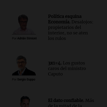
Episodios
Audio.
Gabriela Irrazábal: “Un 35,5% de
la población del país fue a templos a
Política esquina
buscar ayuda el último año”
Economía.
Desalojos:
La Argentina, hoy
propietarios del
Episodios
interior, no se aten
Audio.
"Algo pasó al aterrizar": dudas
los rulos
Por
Adrián Simioni
sobre la muerte del kitesurfista en
Santa Fe.
Noticias Rosario
Episodios
3x1=4.
Los gustos
Audio.
José Roccuzzo, cortes de carne y
caros del ministro
compras de Antonella: bromas en
Caputo
Rosario.
Por
Sergio Suppo
Ahora país
Episodios
Audio.
José Roccuzzo, cortes de carne y
compras de Antonella: bromas en
El dato confiable.
Más
Rosario.
de la mitad de la