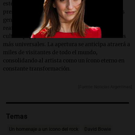
estética de Bowie, sino que también buscará
preservar su legado mientras lo acerca a nuevas
generaciones. Con esta iniciativa, Londres
reafirmará su estatus como capital global de la
cultura pop y rendirá tributo a uno de sus íconos
más universales. La apertura se anticipa atraerá a
miles de visitantes de todo el mundo,
consolidando al artista como un ícono eterno en
constante transformación.
[Fuente: Noticias Argentinas]
Temas
Un homenaje a un ícono del rock
David Bowie