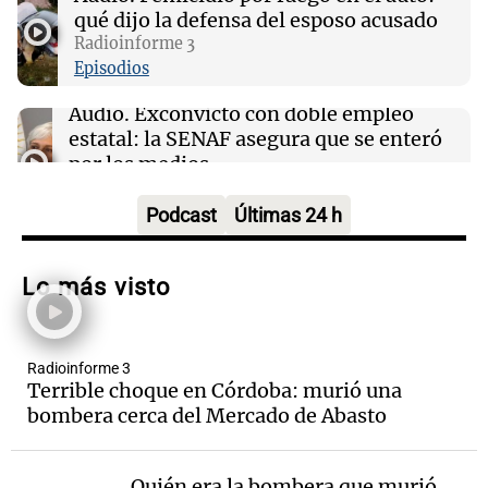
qué dijo la defensa del esposo acusado
Mensajes revelan complicidad en el escándalo
del fentanilo adulterado en Argentina
Radioinforme 3
Episodios
Audio.
Exconvicto con doble empleo
estatal: la SENAF asegura que se enteró
por los medios
Radioinforme 3
Episodios
Podcast
Últimas 24 h
Audio.
Los gustos caros del ministro
Caputo | Por Sergio Suppo
Lo más visto
3x1:4
Episodios
Radioinforme 3
Audio.
Desalojos: propietarios del
Terrible choque en Córdoba: murió una
interior, no se aten los rulos | Por
bombera cerca del Mercado de Abasto
Adrián Simioni
Política esquina Economía
Episodios
Quién era la bombera que murió