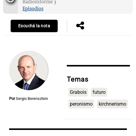
Radioinforme 3
Episodios
Notas
Escuchá la nota
s
Notas
La Sole en
ial
Mundial 2026
Cadena 3
Temas
Grabois
futuro
Por
Sergio Berensztein
peronismo
kirchnerismo