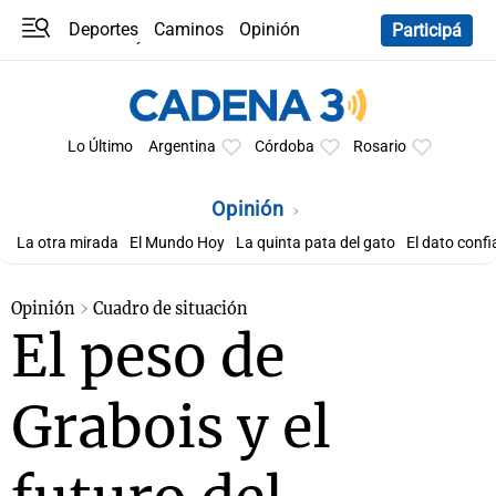
Deportes
Caminos
Opinión
Participá
Programas
Últimas coberturas
Últimas 24 h
En YouTube
Clima
Horóscopo
Lo Último
Argentina
Córdoba
Rosario
Opinión
La otra mirada
El Mundo Hoy
La quinta pata del gato
El dato confi
Opinión
Cuadro de situación
El peso de
Grabois y el