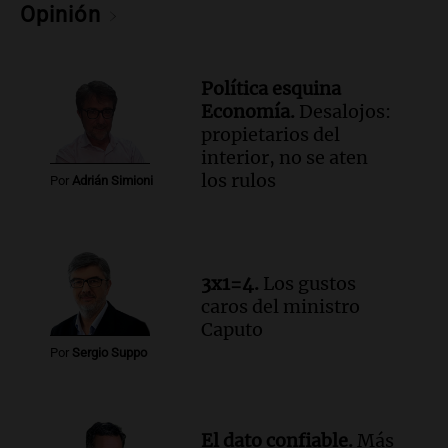
Opinión
reza en la intimidad, según un informe
de la UBA
El dato confiable
Episodios
Política esquina
Economía.
Desalojos:
Audio.
Cientos de fieles celebran a San
propietarios del
Cayetano pidiendo trabajo y salud en
interior, no se aten
Córdoba
los rulos
Panorama Federal
Por
Adrián Simioni
Episodios
Audio.
"Tiene que haber una
reglamentación": el reclamo del Kennel
Club por los criaderos de perros
3x1=4.
Los gustos
Noticias Rosario
caros del ministro
Episodios
Caputo
Audio.
Trump acusa a México de
Por
Sergio Suppo
perjudicar la economía estadounidense
y defiende sus aranceles
Panorama Federal
El dato confiable.
Más
Episodios