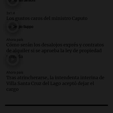
Por
Adrián Simioni
carnaval el estudio de Cadena 3
Juntos
Episodios
3x1:4
Los gustos caros del ministro Caputo
Audio.
La Expo La Bulaye 2026
comienza con sorpresas y grandes
Por
Sergio Suppo
premios para los visitantes
Noticias
Ahora país
Episodios
Cómo serán los desalojos exprés y contratos
Audio.
Córdoba: destituyeron a la
de alquiler si se aprueba la ley de propiedad
intendenta interina de Villa Santa Cruz
privada
del Lago y se atrincheró
Juntos
Ahora país
Episodios
Tras atrincherarse, la intendenta interina de
Audio.
Clases de tango y milonga en la
Villa Santa Cruz del Lago aceptó dejar el
Confitería El Oriental: una propuesta
cargo
cultural imperdible
Noticias
Episodios
Audio.
Más de la mitad de la población