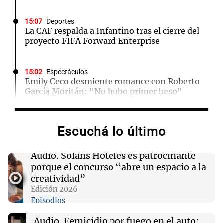
15:07
Deportes
La CAF respalda a Infantino tras el cierre del
proyecto FIFA Forward Enterprise
15:02
Espectáculos
Emily Ceco desmiente romance con Roberto
García Moritán: "No hubo primer beso"
15:00
Sociedad
Escuchá lo último
Quiniela matutina: conocé los números
ganadores de hoy viernes 7 de agosto.
Audio.
Solans Hoteles es patrocinante
porque el concurso “abre un espacio a la
14:51
Mundo
creatividad”
James Harden evita antecedentes penales tras
Edición 2026
desestimación de cargo por posesión de arma
Episodios
Audio.
Femicidio por fuego en el auto:
14:49
Sociedad