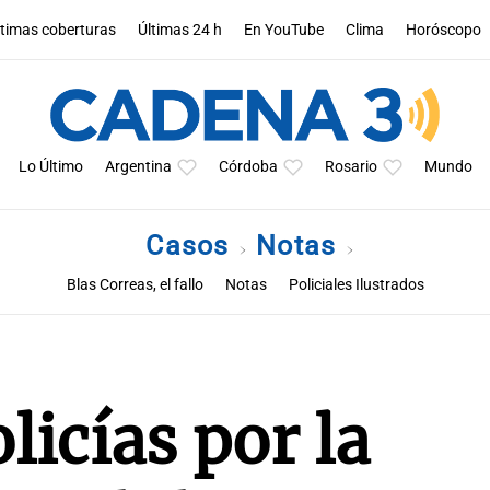
ltimas coberturas
Últimas 24 h
En YouTube
Clima
Horóscopo
Lo Último
Argentina
Córdoba
Rosario
Mundo
Casos
Notas
Blas Correas, el fallo
Notas
Policiales Ilustrados
licías por la