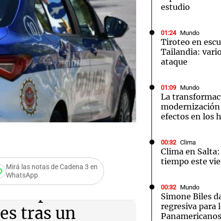
estudio
01:24
Mundo
Tiroteo en escu
Tailandia: vario
ataque
Notas
Notas
No
e en Cadena 3
El huracán de Arequito
Cadena 3 en
01:09
Mundo
La transformac
modernización 
efectos en los 
00:32
Clima
Clima en Salta:
tiempo este vie
Mirá las notas de Cadena 3 en
WhatsApp
cías por la
00:32
Mundo
Simone Biles da
regresiva para 
es tras un
Panamericanos