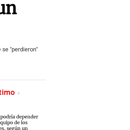
 un
 se "perdieron"
ltimo
n podría depender
equipo de los
es, según un