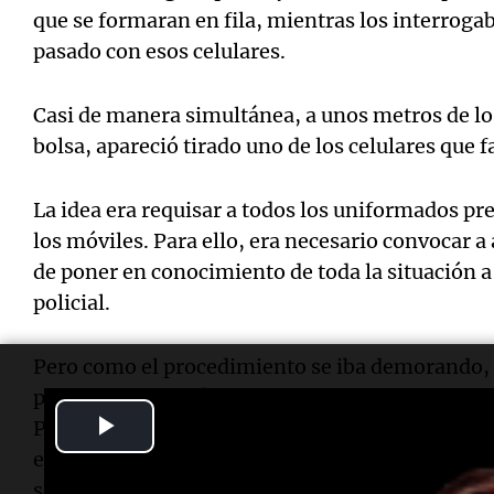
que se formaran en fila, mientras los interroga
pasado con esos celulares.
Casi de manera simultánea, a unos metros de los
bolsa, apareció tirado uno de los celulares que f
La idea era requisar a todos los uniformados pre
los móviles. Para ello, era necesario convocar a 
de poner en conocimiento de toda la situación a 
policial.
Pero como el procedimiento se iba demorando, a
policial (se trataría de un subcomisario con pa
Play
Policial), que ordenó que los agentes se retirar
en la comisaría 13 (sobre Diagonal Ica) se iba a 
Video
se encontró el segundo teléfono que se buscaba