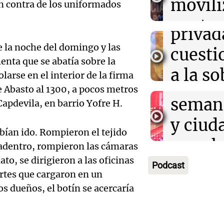
movili
Panorama F
n contra de los uniformados
propi
Episodios
Audio.
contra
privad
Mendo
kirch
e la noche del domingo y las
cuest
prepar
nta que se abatía sobre la
Panorama F
a la s
Episodios
larse en el interior de la firma
un fin
 Abasto al 1300, a pocos metros
digital
seman
Capdevila, en barrio Yofre H.
Audio.
Argent
y ciud
"Mono
abían ido. Rompieron el tejido
Panorama F
Audio.
march
Episodios
z adentro, rompieron las cámaras
Kapan
Conde
to, se dirigieron a las oficinas
contra
Podcast
adelan
ertes que cargaron en un
tres a
de tier
os dueños, el botín se acercaría
show 
prisió
Panorama F
Audio.
Rosari
Episodios