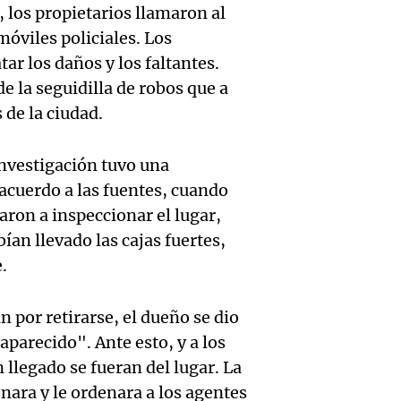
suspen
Medic
, los propietarios llamaron al
Viva la Radi
hombr
Episodios
móviles policiales. Los
reprod
r los daños y los faltantes.
simula
Audio.
entre 
de la seguidilla de robos que a
de rec
 de la ciudad.
contra
por p
en San
Gonzá
de fert
investigación tuvo una
Panorama F
Audio.
avanz
acuerdo a las fuentes, cuando
la ost
Episodios
aron a inspeccionar el lugar,
teatro
testim
de mil
bían llevado las cajas fuertes,
la bie
clave 
.
Amamos Arg
Episodios
Audio.
la tem
accide
 por retirarse, el dueño se dio
Marott
Rock R
Villa 
parecido". Ante esto, y a los
 llegado se fueran del lugar. La
cordob
bandas
Panorama F
Audio.
onara y le ordenara a los agentes
Episodios