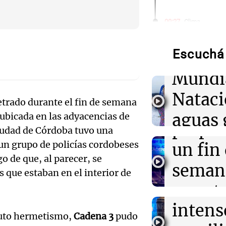
Audio.
00:27
Clima
Clima en Tucu
de neo
el tiempo este 
Escuchá 
compit
00:22
Clima
Mundi
Clima en Mend
Audio.
el tiempo este 
Nataci
trado durante el fin de semana
Mendo
00:16
Clima
aguas 
 ubicada en las adyacencias de
Clima en Santa 
prepar
ciudad de Córdoba tuvo una
tiempo este vie
frente 
Audio.
un grupo de policías cordobeses
un fin
Moren
o de que, al parecer, se
00:11
Clima
Galleg
seman
Clima en Rosari
 que estaban en el interior de
Turno Noch
tiempo este vie
enfren
y prot
Episodios
Audio.
intens
ley de 
el Sen
oluto hermetismo,
Cadena 3
pudo