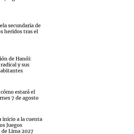
ela secundaria de
s heridos tras el
Notas
tas
Notas
Venezuela de
 Groenlandia
Comprometidos
Madur
ión de Hanói:
radical y sus
habitantes
 cómo estará el
rnes 7 de agosto
 inicio a la cuenta
los Juegos
 de Lima 2027