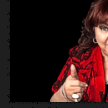
Ante esto, la denuncia del dueño de la distribuid
fiscalía tiene una doble investigación. Por un la
delincuentes que se llevó las dos cajas fuertes. Y
indaga sobre los policías que participaron del o
que fueron ellos los que se robaron los dos celu
tirado y el otro que nunca fue encontrado).
Pero esto no es todo: esta segunda pesquisa tam
al jefe policial que sin consultar ordenó suspen
dentro de la firma y trasladar todo a la comisaría
La sospecha es escandalosa. Y se agrega a una la
que tienen a los policías del otro lado del mostra
investigación por la protección policial a la com