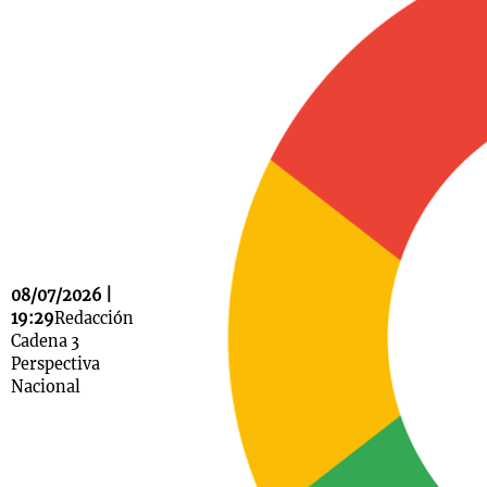
Notas
s
Notas
La Sole en
ial
Mundial 2026
Cadena 3
08/07/2026 |
19:29
Redacción
Cadena 3
Perspectiva
Nacional