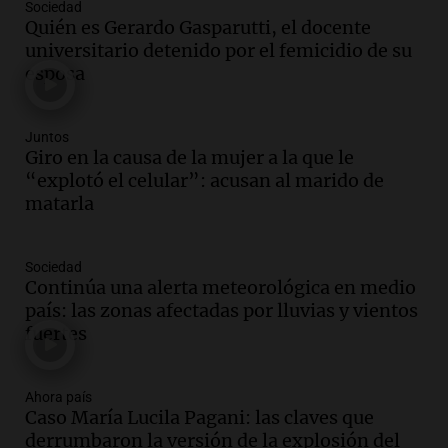
Sociedad
Audio.
El kirchnerismo no logra apoyo
Quién es Gerardo Gasparutti, el docente
para modificar proyecto de propiedad
universitario detenido por el femicidio de su
privada en el Senado Nacional
esposa
Panorama Federal
Episodios
Audio.
Estados Unidos advierte sobre
Juntos
contrato entre cooperativa argentina y
Giro en la causa de la mujer a la que le
Huawei en Neuquén
“explotó el celular”: acusan al marido de
Panorama Federal
matarla
Episodios
Audio.
El vicegobernador de Salta resalta
Sociedad
la presencia de 70.000 bolivianos en la
Continúa una alerta meteorológica en medio
provincia y su integración
país: las zonas afectadas por lluvias y vientos
Panorama Federal
fuertes
Episodios
Audio.
La amiga del Papa León XIV
recordó su paso por Perú: "Nos decía
Ahora país
Caso María Lucila Pagani: las claves que
siempre: ''Difundan el milagro''"
derrumbaron la versión de la explosión del
Viva la Radio