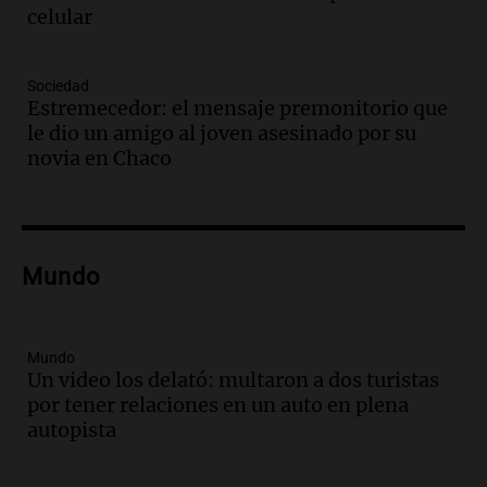
celular
Episodios
Audio.
Santa Fe, segunda provincia con
más femicidios del país, según informe
Sociedad
de Casa del Encuentro
Estremecedor: el mensaje premonitorio que
Panorama Federal
le dio un amigo al joven asesinado por su
Episodios
novia en Chaco
Audio.
Santa Fe reactivará 1.500
viviendas paralizadas tras el cierre de
Procrear en la provincia
Panorama Federal
Mundo
Episodios
Audio.
Debate en el Senado por la ley de
propiedad privada genera preocupación
y críticas entre senadores
Mundo
Un video los delató: multaron a dos turistas
Panorama Federal
por tener relaciones en un auto en plena
Episodios
autopista
Audio.
La comunidad boliviana en Salta:
un pilar cultural y social según Antonio