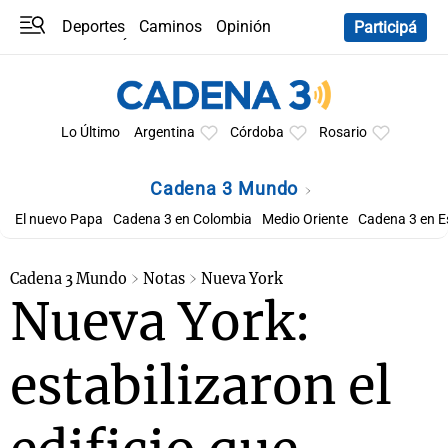
Deportes
Caminos
Opinión
Participá
Programas
Últimas coberturas
Últimas 24 h
En YouTube
Clima
Horóscopo
Lo Último
Argentina
Córdoba
Rosario
Cadena 3 Mundo
El nuevo Papa
Cadena 3 en Colombia
Medio Oriente
Cadena 3 en 
Cadena 3 Mundo
Notas
Nueva York
Nueva York:
estabilizaron el