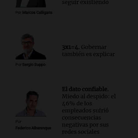
seguir existiendo
Audio.
El viento complica el combate
Por
Marcos Calligaris
del incendio forestal en Villa Yacanto
Ahora país
Episodios
3x1=4.
Gobernar
también es explicar
Por
Sergio Suppo
El dato confiable.
Miedo al despido: el
46% de los
empleados sufrió
consecuencias
Por
negativas por sus
Federico Albarenque
redes sociales