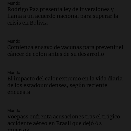
Marocco
Mundo
Panorama Federal
Rodrigo Paz presenta ley de inversiones y
Episodios
llama a un acuerdo nacional para superar la
Audio.
Ordenan el reintegro de dos
crisis en Bolivia
niños a Córdoba tras disputa de
custodia en Salta
Mundo
Panorama Federal
Comienza ensayo de vacunas para prevenir el
Episodios
cáncer de colon antes de su desarrollo
Audio.
Inviolabilidad de la propiedad
privada: el ruido que tapa cosas
importantes
Mundo
Editorial
El impacto del calor extremo en la vida diaria
Episodios
de los estadounidenses, según reciente
encuesta
Audio.
Lanzaron una campaña para que
niños con cáncer reciban regalos por el
día del niño.
Mundo
La Argentina Posible
Voepass enfrenta acusaciones tras el trágico
Episodios
accidente aéreo en Brasil que dejó 62
Audio.
Ganó una beca en la secundaria,
muertos