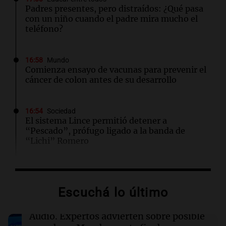
Padres presentes, pero distraídos: ¿Qué pasa
con un niño cuando el padre mira mucho el
teléfono?
16:58
Mundo
Comienza ensayo de vacunas para prevenir el
cáncer de colon antes de su desarrollo
16:54
Sociedad
El sistema Lince permitió detener a
“Pescado”, prófugo ligado a la banda de
“Lichi” Romero
16:53
Mundo
El impacto del calor extremo en la vida diaria
Escuchá lo último
de los estadounidenses, según reciente
encuesta
Audio.
Expertos advierten sobre posible