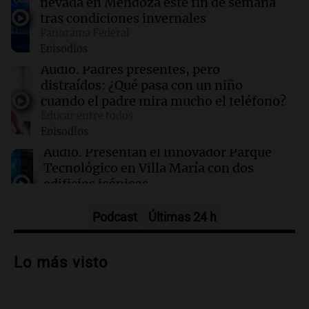
nevada en Mendoza este fin de semana
16:52
Espectáculos
tras condiciones invernales
Zulma Lobato fue hallada en situación de calle
Panorama Federal
en Paraná y quedó bajo asistencia municipal
Episodios
Audio.
Padres presentes, pero
16:50
Mundo
distraídos: ¿Qué pasa con un niño
Voepass enfrenta acusaciones tras el trágico
cuando el padre mira mucho el teléfono?
accidente aéreo en Brasil que dejó 62 muertos
Educar entre todos
Episodios
16:50
Mundo
Audio.
Presentan el innovador Parque
Interrupciones en la venta de aguacates
Tecnológico en Villa María con dos
mexicanos a EE. UU.: causas y consecuencias
edificios icónicos
Panorama Federal
Episodios
Podcast
Últimas 24 h
Audio.
Polémica en el fútbol argentino:
árbitros bajo la lupa tras fallos
Lo más visto
controvertidos
Panorama Federal
Episodios