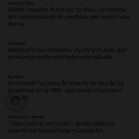
Espectáculos
Audio.
Borges, abogada de Pourrain:
Murió Leandro Rud a los 51 años: la historia
"Tres hombres se lo llevaron para
del representante de modelos que marcó una
hacerle preguntas y nunca regresó"
época
Una mañana para todos
Episodios
Audio.
Voluntarios limpiaron 9.000
Sociedad
metros del río Suquía y retiraron hasta
Alerta por frío extremo, viento y Zonda: qué
800 kilos de basura por jornada
provincias están afectadas este sábado
Una mañana para todos
Episodios
Básquet
Audio.
La historia de la servilleta que
Se conoció la causa de muerte de una de las
firmó Jorge Messi para el primer
promesas de la NBA: qué reveló el informe
contrato de Leo con Barcelona
forense
Una mañana para todos
Episodios
Panorama Federal
Audio.
Joan Gaspart: "Sin Jorge, no sé si
"Algo pasó al aterrizar": dudas sobre la
Messi hubiera llegado adonde llegó"
muerte del kitesurfista en Santa Fe
Una mañana para todos