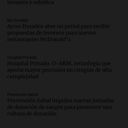
Una mañana para todos
invasiva y robótica
Episodios
Mc Donald's
Audio.
Mateo, a los 25 años, lucha
Arcos Dorados abre un portal para recibir
contra el tiempo: necesita un trasplante
propuestas de terrenos para nuevos
para poder seguir viviend
restaurantes McDonald’s
Una mañana para todos
Episodios
Audio.
Estiman que la inflación nacional
Hospital Privado
Hospital Privado: O-ARM, tecnología que
de julio será menor al 2,9% registrado
aporta mayor precisión en cirugías de alta
en CABA
complejidad
Una mañana para todos
Episodios
Audio.
Altas Cumbres: rescataron a una
Prevención Salud
cabra que llevaba ocho días atrapada en
Prevención Salud impulsa nuevas jornadas
un precipicio
de donación de sangre para promover una
Una mañana para todos
cultura de donación
Episodios
Audio.
Chile planteó mejorar la