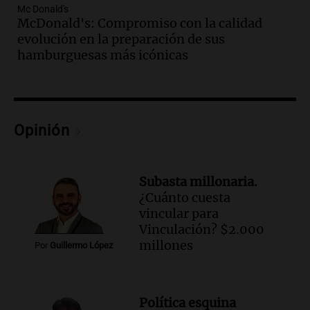
conectividad fronteriza, aérea y digital
Mc Donald's
McDonald's: Compromiso con la calidad
con Jujuy
evolución en la preparación de sus
Panorama Federal
hamburguesas más icónicas
Episodios
Audio.
Del fitness a la longevidad: por
qué crece el consumo de alimentos con
proteínas
Una mañana para todos
Opinión
Episodios
Audio.
Investigan un asalto millonario a
la cooperativa Talamochita en Villa
Subasta millonaria.
María
¿Cuánto cuesta
Panorama Federal
vincular para
Episodios
Vinculación? $2.000
Audio.
Vandalismo en San Miguel de
millones
Por
Guillermo López
Tucumán: destruyeron 433 luminarias
públicas en 14 meses
Panorama Federal
Política esquina
Episodios