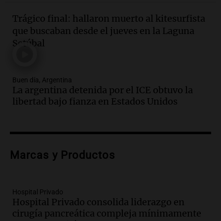
Episodios
Trágico final: hallaron muerto al kitesurfista
Audio.
El orgullo y el sueño argentino de
que buscaban desde el jueves en la Laguna
Jorge Messi en una entrevista con Rony
Setúbal
Vargas en 2007
Una mañana para todos
Episodios
Buen día, Argentina
Audio.
El abuelo de Agostina Vega, tras
La argentina detenida por el ICE obtuvo la
las nuevas detenciones: "En esa casa
libertad bajo fianza en Estados Unidos
todos tenían algo que ver"
Una mañana para todos
Episodios
Audio.
Una nutricionista derribó el mito
del desayuno ideal: qué alimentos
Marcas y Productos
conviene priorizar
Una mañana para todos
Episodios
Hospital Privado
Hospital Privado consolida liderazgo en
Audio.
Murió Jorge Messi
cirugía pancreática compleja mínimamente