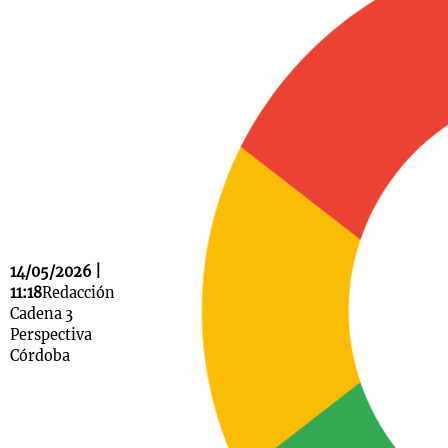
Notas
s
Notas
La Sole en
ial
Mundial 2026
Cadena 3
14/05/2026 |
11:18
Redacción
Cadena 3
Perspectiva
Córdoba