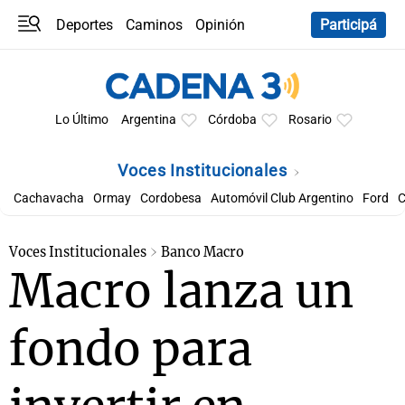
Deportes
Caminos
Opinión
Participá
Programas
Últimas coberturas
Últimas 24 h
En YouTube
Clima
Horóscopo
Lo Último
Argentina
Córdoba
Rosario
Voces Institucionales
Cachavacha
Ormay
Cordobesa
Automóvil Club Argentino
Ford
C
Voces Institucionales
Banco Macro
Macro lanza un
fondo para