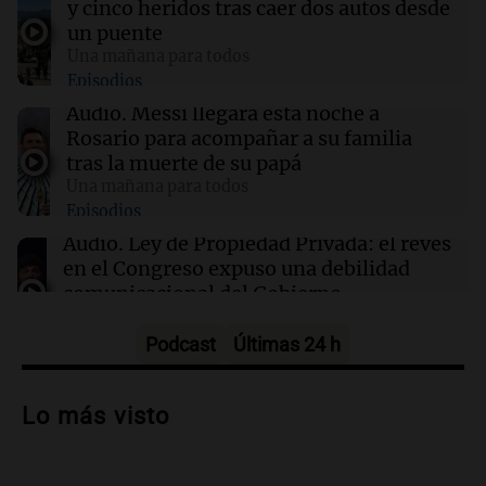
y cinco heridos tras caer dos autos desde
“Santa Fe te abraza”: el mensaje de Pullaro
un puente
tras la muerte de Jorge Messi
Una mañana para todos
Episodios
13:31
Una mañana para todos
Audio.
Messi llegará esta noche a
Messi llegará esta noche a Rosario para
Rosario para acompañar a su familia
acompañar a su familia tras la muerte de su
tras la muerte de su papá
papá
Una mañana para todos
Episodios
13:20
Sociedad
Audio.
Ley de Propiedad Privada: el revés
“Jorge hizo todo bien”: el mensaje de Chiqui
en el Congreso expuso una debilidad
Tapia tras la muerte del padre de Messi
comunicacional del Gobierno
Una mañana para todos
Episodios
Podcast
Últimas 24 h
Audio.
Casabindo se prepara para una
celebración única: 30.000 turistas y el
Lo más visto
tradicional Toreo de la Vincha
Una mañana para todos
Episodios