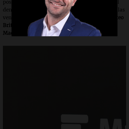
posibilidad de buscar alternativas a nivel global
dentro del mercado de capitales argentino, con las
ventajas de estar en un Fondo local, afirmó
Mateo
Brito
, Presidente de
Macro Fondos
de
Banco
Macro
.