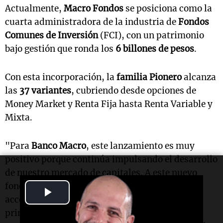
Actualmente,
Macro Fondos
se posiciona como la
cuarta administradora de la industria de
Fondos
Comunes de Inversión
(FCI), con un patrimonio
bajo gestión que ronda los
6 billones de pesos
.
Con esta incorporación, la
familia Pionero
alcanza
las
37 variantes
, cubriendo desde opciones de
Money Market y Renta Fija hasta Renta Variable y
Mixta.
"Para
Banco Macro
, este lanzamiento es muy
positivo porque continúa impulsando el desarrollo
de nuestro mercado de capitales. A este nuevo
fondo en dólares de la familia
Pionero
podrán
Play
acceder los inversores calificados. El objetivo
Video
principal es brindarle a nuestros clientes la