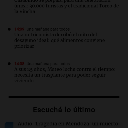
Casabindo se prepara para una celebración
única: 30.000 turistas y el tradicional Toreo de
la Vincha
14:09
Una mañana para todos
Una nutricionista derribó el mito del
desayuno ideal: qué alimentos conviene
priorizar
14:08
Una mañana para todos
A sus 25 años, Mateo lucha contra el tiempo:
necesita un trasplante para poder seguir
viviendo
13:57
Una mañana para todos
Tragedia en Mendoza: un muerto y cinco
Escuchá lo último
heridos tras caer dos autos desde un puente
Audio.
Tragedia en Mendoza: un muerto
13:43
Sociedad