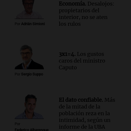
Economía.
Desalojos:
Audio.
Una mujer murió cuando
propietarios del
esperaba cobrar su jubilación en un
interior, no se aten
banco de San Luis
los rulos
Por
Adrián Simioni
Panorama Federal
Episodios
3x1=4.
Los gustos
caros del ministro
Caputo
Por
Sergio Suppo
El dato confiable.
Más
de la mitad de la
población reza en la
intimidad, según un
Por
informe de la UBA
Federico Albarenque