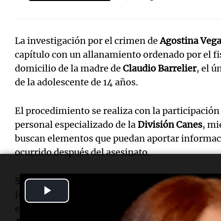
La investigación por el crimen de
Agostina Veg
capítulo con un allanamiento ordenado por el fi
domicilio de la madre de
Claudio Barrelier
, el 
de la adolescente de 14 años.
El procedimiento se realiza con la participación 
personal especializado de la
División Canes
, mi
buscan elementos que puedan aportar informació
ocurrido después del asesinato.
Según pudo conocerse, una de las principales hi
Play
Justicia es si
Barrelier
actuó completamente solo 
evidencias, trasladar pertenencias o encubrir el
Video