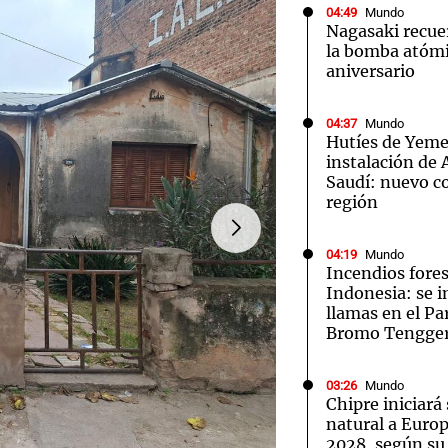
04:49
Mundo
Nagasaki recue
la bomba atómi
aniversario
04:37
Mundo
Hutíes de Yeme
instalación de
Saudí: nuevo co
región
04:19
Mundo
Incendios fores
Indonesia: se i
llamas en el P
Bromo Tengge
03:26
Mundo
Chipre iniciará
natural a Euro
2028, según su