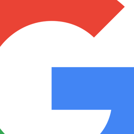
Notas
Notas
No
e en Cadena 3
El huracán de Arequito
Cadena 3 en