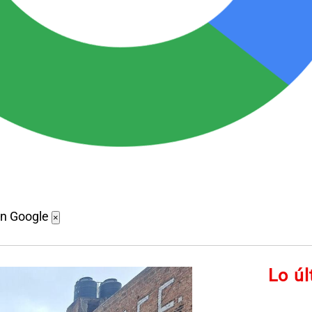
en Google
×
Lo ú