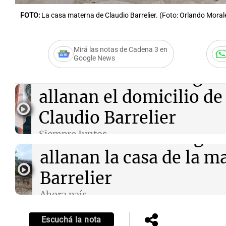
FOTO:
La casa materna de Claudio Barrelier. (Foto: Orlando Mora
Mirá las notas de Cadena 3 en
Google News
Audio.
Crimen de Agost
allanan el domicilio de
Claudio Barrelier
Audio.
Crimen de Agost
Siempre Juntos
Episodios
allanan la casa de la m
Barrelier
Ahora país
Episodios
Escuchá la nota