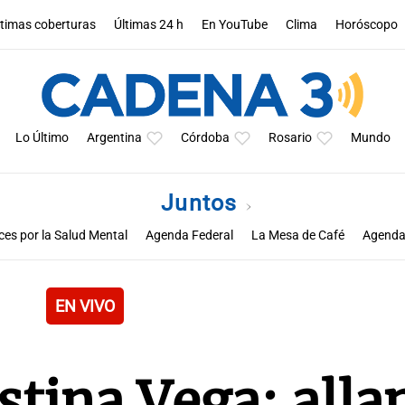
ltimas coberturas
Últimas 24 h
En YouTube
Clima
Horóscopo
Lo Último
Argentina
Córdoba
Rosario
Mundo
Juntos
ces por la Salud Mental
Agenda Federal
La Mesa de Café
Agenda
EN VIVO
tina Vega: alla