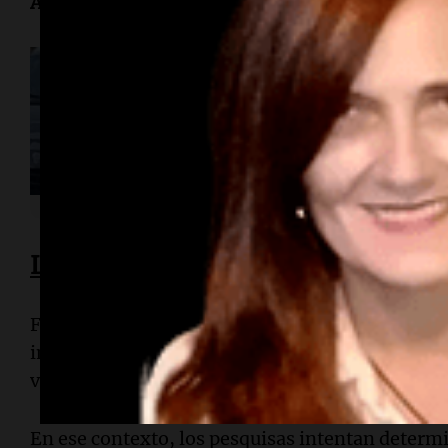
Agostina
.
Ahora país
Habló la dueña del F
Barrelier: "Tenía m
robara"
La búsqueda de celulares, ropa y 
Fuentes vinculadas a la investigación indicaro
importantes que no fueron encontrados, entre ell
víctima.
En ese contexto, los pesquisas intentan determ