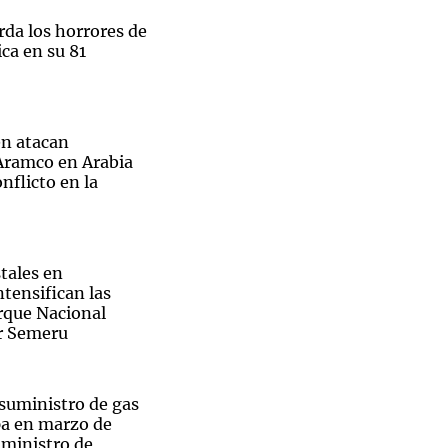
rda los horrores de
ca en su 81
n atacan
 Aramco en Arabia
nflicto en la
tales en
ntensifican las
arque Nacional
r Semeru
 suministro de gas
pa en marzo de
 ministro de