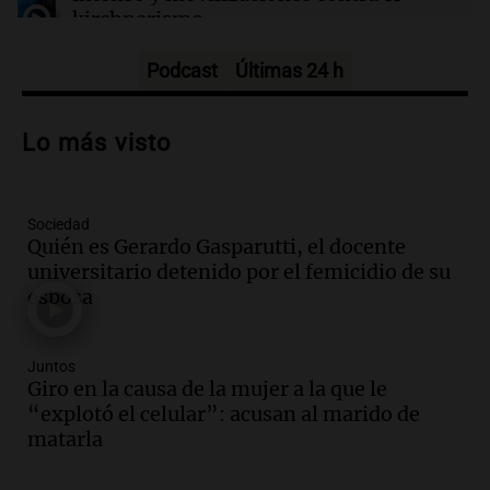
millonarios
kirchnerismo
Panorama Federal
Episodios
Podcast
Últimas 24 h
Audio.
Debate en el Senado sobre
propiedad privada y cuestionamientos a
Lo más visto
la soberanía digital en Argentina
Panorama Federal
Episodios
Sociedad
Audio.
Mendoza se prepara para un fin
Quién es Gerardo Gasparutti, el docente
de semana helado y ciudadanos
universitario detenido por el femicidio de su
marchan contra reforma de tierras
esposa
Panorama Federal
Episodios
Juntos
Audio.
El "Mono" de Kapanga
Giro en la causa de la mujer a la que le
adelantó su show en Rosario.
“explotó el celular”: acusan al marido de
Viva la Radio Rosario
matarla
Episodios