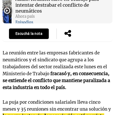
intentar destrabar el conflicto de
neumáticos
Ahora país
Notas
Episodios
s
Notas
La Sole en
Escuchá la nota
ial
Mundial 2026
Cadena 3
La reunión entre las empresas fabricantes de
neumáticos y el sindicato que agrupa a los
trabajadores del sector realizada este lunes en el
Ministerio de Trabajo
fracasó y, en consecuencia,
se extiende el conflicto que mantiene paralizada a
esta industria en todo el país.
La puja por condiciones salariales lleva cinco
meses y 35 reuniones sin encontrar una solución y