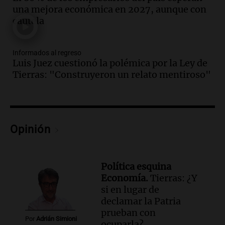
Informados al regreso
una mejora económica en 2027, aunque con
Episodios
cautela
Audio.
Córdoba sigue trabajando para
restablecer el servicio de electricidad
Informados al regreso
tras fuertes vientos
Luis Juez cuestionó la polémica por la Ley de
Panorama Federal
Tierras: "Construyeron un relato mentiroso"
Episodios
Audio.
Según una encuesta, el 80% de
los empresarios del país cree que la
economía mejorará el próximo año
Opinión
Amamos Argentina
Episodios
Audio.
Carolina Losada: "Faltó que el
oficialismo la explique mejor" sobre la
Política esquina
ley de propiedad privada
Economía.
Tierras: ¿Y
Informados al regreso
si en lugar de
Episodios
declamar la Patria
prueban con
Audio.
Debate en el Senado y protesta
Por
Adrián Simioni
ocuparla?