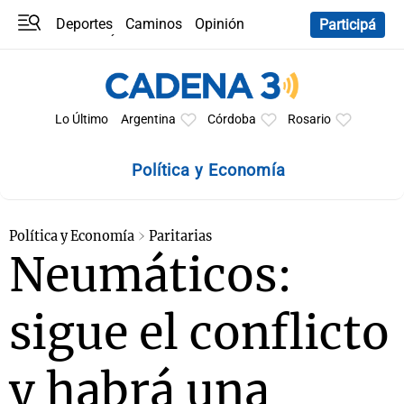
Deportes
Caminos
Opinión
Participá
Programas
Últimas coberturas
Últimas 24 h
En YouTube
Clima
Horóscopo
Lo Último
Argentina
Córdoba
Rosario
Política y Economía
Política y Economía
Paritarias
Neumáticos:
sigue el conflicto
y habrá una