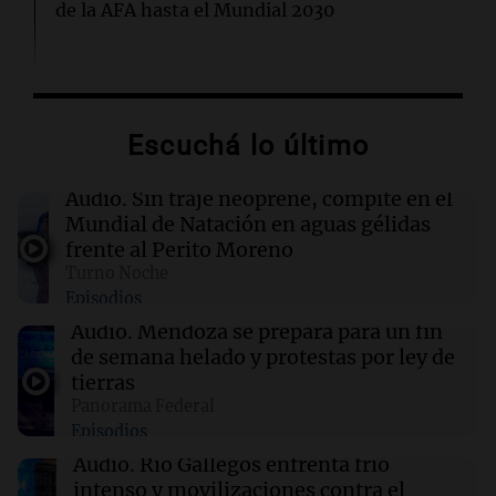
de la AFA hasta el Mundial 2030
22:15
Sociedad
Quiniela turista: conocé los números
ganadores de hoy jueves 6 de agosto.
Escuchá lo último
22:14
Viva la Radio Rosario
Audio.
Sin traje neoprene, compite en el
Kapanga celebra sus 30 años en Rosario: "Las
Mundial de Natación en aguas gélidas
canciones envejecieron bien"
frente al Perito Moreno
Turno Noche
Episodios
22:10
Amamos Argentina
Docentes italianos visitaron la ciudad de
Audio.
Mendoza se prepara para un fin
Córdoba para interiorizarse sobre los parques
de semana helado y protestas por ley de
educativos
tierras
Panorama Federal
Episodios
22:05
Amamos Argentina
Medicina reproductiva, entre la ayuda por
Audio.
Río Gallegos enfrenta frío
problemas de fertilidad y la ostentación de
intenso y movilizaciones contra el