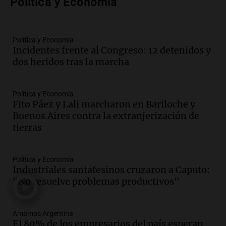
Política y Economía
Episodios
Audio.
Nicolás Marotta, el cordobés de
Recoleta: “Enfrentar a Boca, sea donde
sea, va a ser lindo”
Política y Economía
Incidentes frente al Congreso: 12 detenidos y
La Cadena del Gol
dos heridos tras la marcha
Episodios
Audio.
Débora Blanca, psicóloga experta
en ludopatía: “Tener el casino en la
Política y Economía
mano es muy peligroso”
Fito Páez y Lali marcharon en Bariloche y
La Argentina, hoy
Buenos Aires contra la extranjerización de
Episodios
tierras
Audio.
Docentes italianos visitaron la
ciudad de Córdoba para interiorizarse
Política y Economía
sobre los parques educativos
Industriales santafesinos cruzaron a Caputo:
Amamos Argentina
"No resuelve problemas productivos"
Episodios
Audio.
Meteorólogo alertó que El Niño
traerá más lluvias y eventos extremos
Amamos Argentina
durante la primavera
El 80% de los empresarios del país esperan