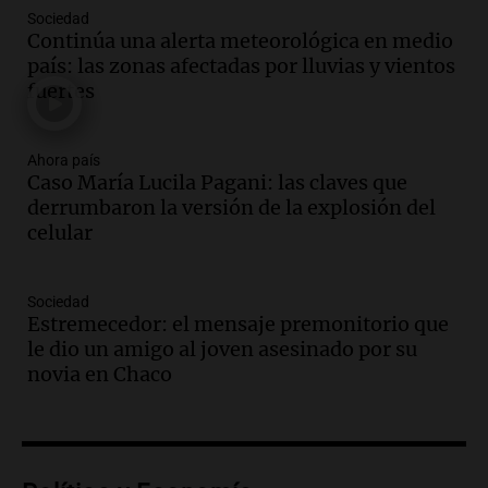
Audio.
Condenan a tres años de prisión
Sociedad
en suspenso a hombre por simular robo
Continúa una alerta meteorológica en medio
de recaudación en San Luis
país: las zonas afectadas por lluvias y vientos
Panorama Federal
fuertes
Episodios
Audio.
Medicina reproductiva, entre la
ayuda por problemas de fertilidad y la
Ahora país
Caso María Lucila Pagani: las claves que
ostentación de millonarios
derrumbaron la versión de la explosión del
Amamos Argentina
celular
Episodios
Audio.
El juicio contra Oscar González
avanza con testimonios clave sobre el
Sociedad
accidente en Villa Dolores
Estremecedor: el mensaje premonitorio que
Panorama Federal
le dio un amigo al joven asesinado por su
Episodios
novia en Chaco
Audio.
El teatro Real da la bienvenida a
la temporada Rock Real con bandas
tributo todos los jueves
Panorama Federal