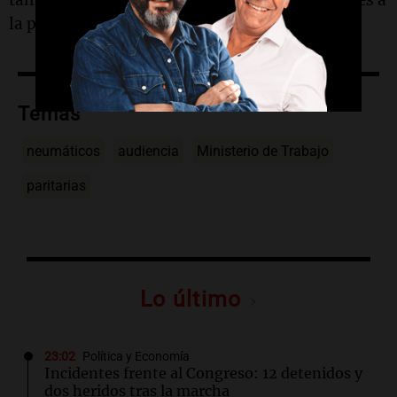
también está en riesgo", afirmó en declaraciones a
la prensa.
Temas
neumáticos
audiencia
Ministerio de Trabajo
paritarias
Lo último
23:02
Política y Economía
Incidentes frente al Congreso: 12 detenidos y
dos heridos tras la marcha