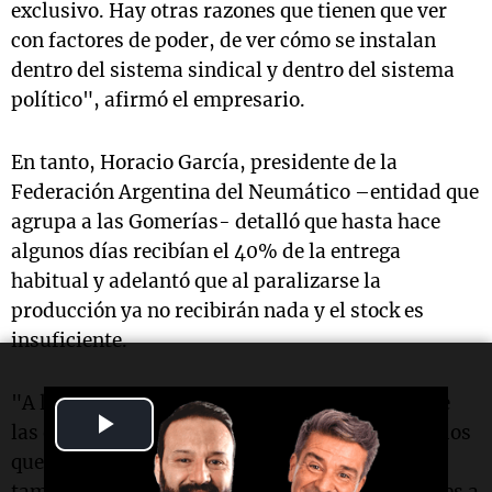
exclusivo. Hay otras razones que tienen que ver
con factores de poder, de ver cómo se instalan
dentro del sistema sindical y dentro del sistema
político", afirmó el empresario.
En tanto, Horacio García, presidente de la
Federación Argentina del Neumático –entidad que
agrupa a las Gomerías- detalló que hasta hace
algunos días recibían el 40% de la entrega
habitual y adelantó que al paralizarse la
producción ya no recibirán nada y el stock es
insuficiente.
"A los problemas que tienen los trabajadores de
Play
las empresas se suma el de los 180 mil empleados
que tiene nuestro sector cuya fuente laboral
Video