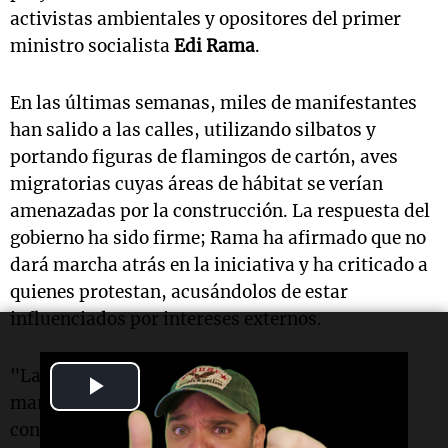
activistas ambientales y opositores del primer
ministro socialista
Edi Rama
.
En las últimas semanas, miles de manifestantes
han salido a las calles, utilizando silbatos y
portando figuras de flamingos de cartón, aves
migratorias cuyas áreas de hábitat se verían
amenazadas por la construcción. La respuesta del
gobierno ha sido firme; Rama ha afirmado que no
dará marcha atrás en la iniciativa y ha criticado a
quienes protestan, acusándolos de estar
influenciados por intereses externos.
"Las protestas son el resultado de una
Play
manipulación y de medias verdades que se
Video
convierten en mentiras", declaró
Rama
en una