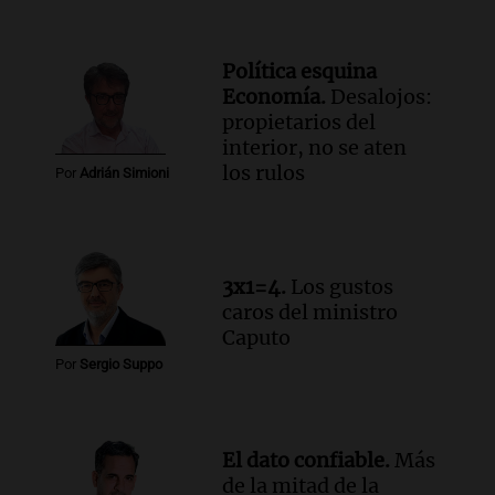
máximo".
Una Mañana para todos Rosario
Episodios
Política esquina
Economía.
Desalojos:
Audio.
Orellana Lucca celebró su peña
propietarios del
de folclore en Córdoba
interior, no se aten
Tarde y Media
los rulos
Episodios
Por
Adrián Simioni
Audio.
Trágico accidente en Mendoza:
un muerto y varios heridos tras caída de
vehículos desde un puente
3x1=4.
Los gustos
Panorama Federal
caros del ministro
Episodios
Caputo
Audio.
Tragedia en Mendoza: un muerto
Por
Sergio Suppo
y cinco heridos tras caer dos autos desde
un puente
Una mañana para todos
Episodios
El dato confiable.
Más
de la mitad de la