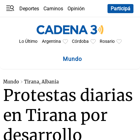
Deportes
Caminos
Opinión
Participá
Programas
Últimas coberturas
Últimas 24 h
En YouTube
Clima
Horóscopo
Lo Último
Argentina
Córdoba
Rosario
Mundo
Mundo
Tirana, Albania
Protestas diarias
en Tirana por
desarrollo