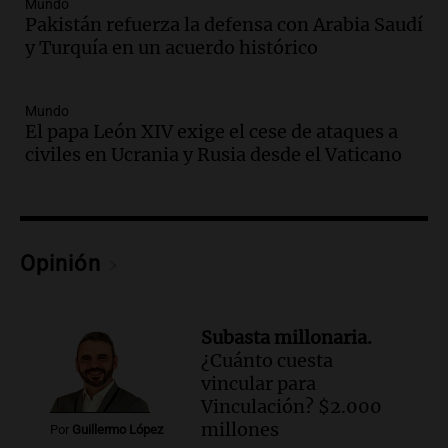
Mundo
Episodios
Pakistán refuerza la defensa con Arabia Saudí
Audio.
El Tesoro Nacional captura 12
y Turquía en un acuerdo histórico
billones de pesos y genera excedente de
liquidez de 4 billones
Mundo
Panorama Federal
El papa León XIV exige el cese de ataques a
Episodios
civiles en Ucrania y Rusia desde el Vaticano
Audio.
La lección del Titanic y la
humildad en tiempos de tormenta
según San Ignacio de Loyola
Panorama Federal
Episodios
Opinión
Audio.
Tormentas y filtraciones: "El
agua entra por donde menos
imaginamos"
Subasta millonaria.
Una Mañana para todos Rosario
¿Cuánto cuesta
Episodios
vincular para
Audio.
Nahuel Pennisi y la huella de
Vinculación? $2.000
Mercedes Sosa: "La emoción es el filtro
millones
Por
Guillermo López