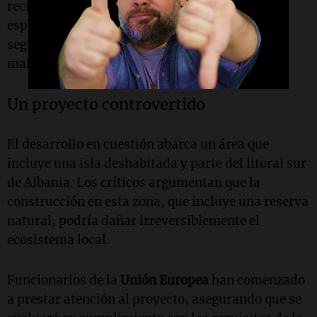
reciente entrevista. Las tensiones aumentan,
especialmente tras el ataque de un guardia de
seguridad a un activista durante una
manifestación.
Un proyecto controvertido
El desarrollo en cuestión abarca un área que
incluye una isla deshabitada y parte del litoral sur
de Albania. Los críticos argumentan que la
construcción en esta zona, que incluye una reserva
natural, podría dañar irreversiblemente el
ecosistema local.
Funcionarios de la
Unión Europea
han comenzado
a prestar atención al proyecto, asegurando que se