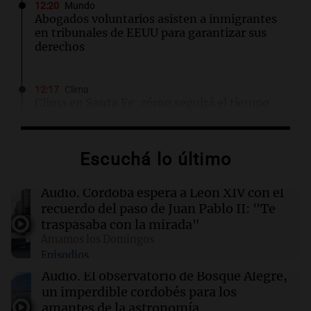
12:20
Mundo
Abogados voluntarios asisten a inmigrantes
en tribunales de EEUU para garantizar sus
derechos
12:17
Clima
Clima en Santa Fe: cómo seguirá el tiempo
este domingo 9 de agosto
Escuchá lo último
12:11
Clima
Clima en Rosario: cómo seguirá el tiempo este
domingo 9 de agosto
Audio.
Córdoba espera a León XIV con el
recuerdo del paso de Juan Pablo II: "Te
traspasaba con la mirada"
12:06
Clima
Amamos los Domingos
Clima en CABA: cómo seguirá el tiempo este
Episodios
domingo 9 de agosto
Audio.
El observatorio de Bosque Alegre,
un imperdible cordobés para los
12:00
Clima
amantes de la astronomía