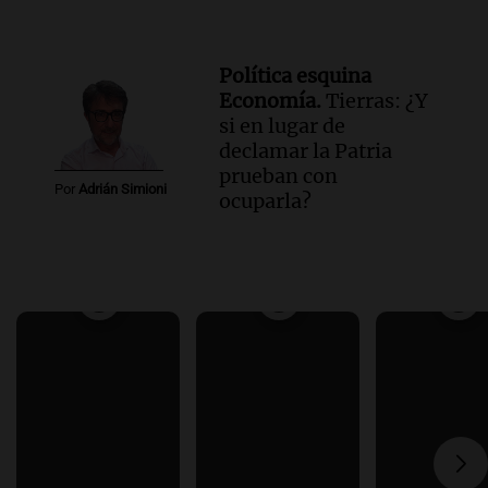
Política esquina
Economía.
Tierras: ¿Y
si en lugar de
declamar la Patria
prueban con
Por
Adrián Simioni
ocuparla?