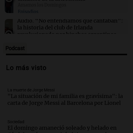
Clima en Córdoba: cómo seguirá el tiempo
Amamos los Domingos
este domingo 9 de agosto
Episodios
Audio.
“No entendíamos qué cantaban”:
la historia del club de Irlanda
revolucionado por hinchas argentinos
Amamos los Domingos
Episodios
Podcast
Audio.
Crisis diplomática: el embajador
argentino regresa al país tras conflicto
Lo más visto
con Brasil
Panorama Federal
Episodios
La muerte de Jorge Messi
Audio.
Bomberos asisten a senderista
"La situación de mi familia es gravísima": la
con fractura de tobillo en refugio Doña
carta de Jorge Messi al Barcelona por Lionel
Rosa
Panorama Federal
Episodios
Sociedad
Audio.
Amaycha del Valle avanza en
El domingo amaneció soleado y helado en