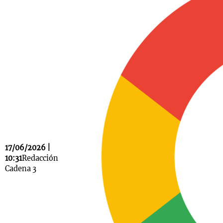
Notas
s
Notas
La Sole en
ial
Mundial 2026
Cadena 3
17/06/2026 |
10:31
Redacción
Cadena 3