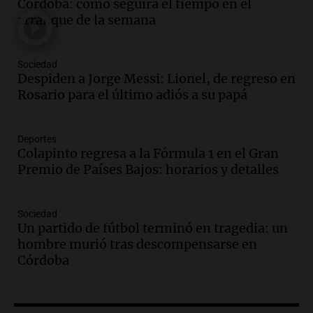
investigación internacional sobre asma
Córdoba: cómo seguirá el tiempo en el
con nueva tecnología médica
arranque de la semana
Panorama Federal
Episodios
Sociedad
Audio.
Suspenden descuento en SUBE y
Despiden a Jorge Messi: Lionel, de regreso en
aumentan tarifas del SUBTE en Buenos
Rosario para el último adiós a su papá
Aires desde agosto
Panorama Federal
Episodios
Deportes
Colapinto regresa a la Fórmula 1 en el Gran
Audio.
Kicillof critica la desregulación
Premio de Países Bajos: horarios y detalles
financiera y el aumento de la morosidad
en Buenos Aires
Panorama Federal
Sociedad
Episodios
Un partido de fútbol terminó en tragedia: un
Audio.
La UNT evalúa apelación ante la
hombre murió tras descompensarse en
Corte Suprema tras fallo que aparta a
Córdoba
Pagani como rector
Panorama Federal
Episodios