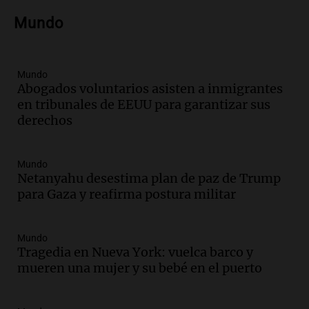
Audio.
El cardenal Ángel Rossi advirtió
Mundo
que la justicia social viene siendo
“despreciada y burlada”
Santa Misa
Episodios
Mundo
Abogados voluntarios asisten a inmigrantes
Audio.
La Bulaya se prepara para el cierre
en tribunales de EEUU para garantizar sus
de su gran muestra anual con la
derechos
participación de miles de visitantes
Panorama Federal
Episodios
Mundo
Audio.
El Senado de Santa Fe aprueba
Netanyahu desestima plan de paz de Trump
Ley de Emergencia Hídrica ante el
para Gaza y reafirma postura militar
fenómeno del Niño
Panorama Federal
Episodios
Mundo
Tragedia en Nueva York: vuelca barco y
Audio.
Una mujer de 40 años muere en
mueren una mujer y su bebé en el puerto
un accidente en la Ruta 321 cerca de
García Fernández
Panorama Federal