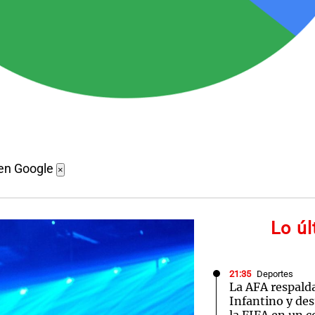
 en Google
×
Lo ú
21:35
Deportes
La AFA respald
Infantino y des