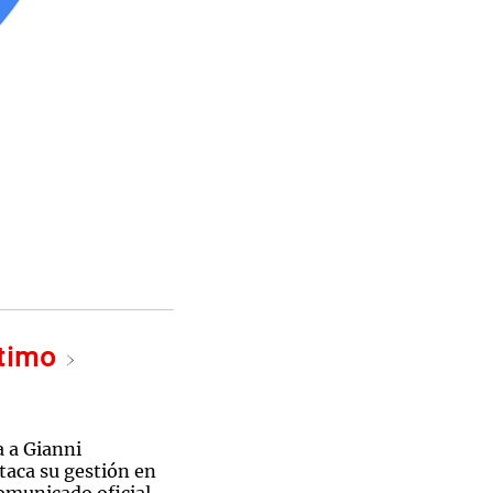
ltimo
a a Gianni
taca su gestión en