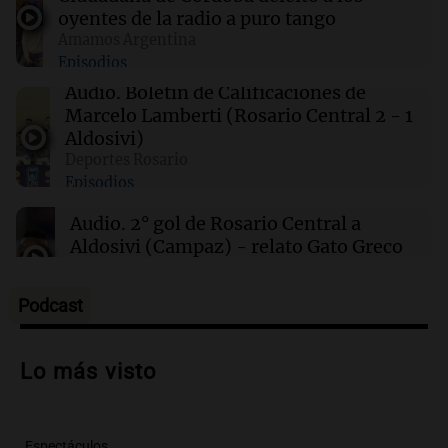
oyentes de la radio a puro tango
00:05
Clima
Amamos Argentina
Clima en CABA: cómo estará el tiempo este
Episodios
sábado 8 de agosto
Audio.
Boletín de Calificaciones de
Marcelo Lamberti (Rosario Central 2 - 1
00:00
Clima
Aldosivi)
Clima en Córdoba: cómo estará el tiempo este
Deportes Rosario
sábado 8 de agosto
Episodios
Audio.
2° gol de Rosario Central a
Aldosivi (Campaz) - relato Gato Greco
Deportes Rosario
Episodios
Podcast
Audio.
Nuevo desarrollo urbano y casa
del estudiante impulsan el crecimiento
Lo más visto
en Villa María
Panorama Federal
Episodios
Espectáculos