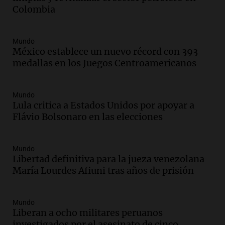
Panorama Federal
Colombia
Episodios
Audio.
Río Gallegos reporta frío extremo
Mundo
y llega avión para escuelas de la décima
México establece un nuevo récord con 393
brigada aérea
medallas en los Juegos Centroamericanos
Panorama Federal
Episodios
Audio.
La justicia reconoce al COVID
Mundo
Lula critica a Estados Unidos por apoyar a
como enfermedad laboral tras la muerte
Flávio Bolsonaro en las elecciones
de un docente
Panorama Federal
Episodios
Mundo
Audio.
Aumento de tarifas de luz en San
Libertad definitiva para la jueza venezolana
Luis a partir de agosto por nueva
María Lourdes Afiuni tras años de prisión
regulación de la energía
Panorama Federal
Episodios
Mundo
Liberan a ocho militares peruanos
Audio.
Gabriela Irrazábal: “Un 35,5% de
investigados por el asesinato de cinco