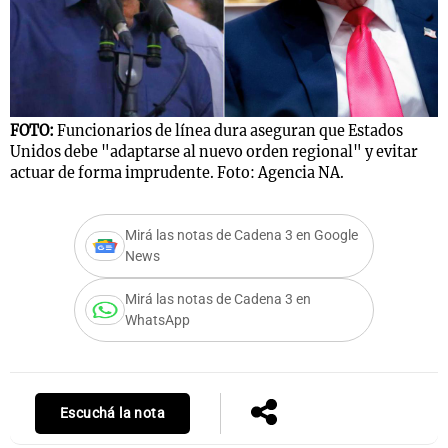
Notas
s
Notas
La Sole en
FOTO:
Funcionarios de línea dura aseguran que Estados
Unidos debe "adaptarse al nuevo orden regional" y evitar
ial
Mundial 2026
Cadena 3
actuar de forma imprudente. Foto: Agencia NA.
Mirá las notas de Cadena 3 en Google
News
Mirá las notas de Cadena 3 en
WhatsApp
Escuchá la nota