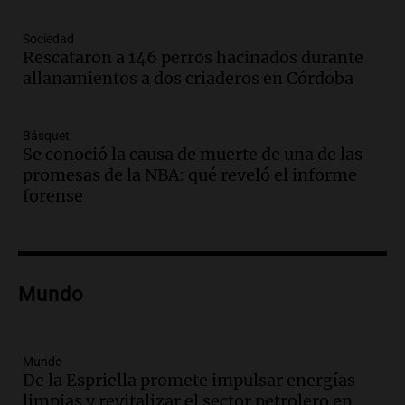
Episodios
Audio.
Mañana inicia la gran exposición
Sociedad
en la Sociedad Rural de Bulaya con
Rescataron a 146 perros hacinados durante
actividades para toda la familia
allanamientos a dos criaderos en Córdoba
Panorama Federal
Episodios
Básquet
Audio.
Villa María presenta nuevos
Se conoció la causa de muerte de una de las
edificios y una casa del estudiante para
promesas de la NBA: qué reveló el informe
jóvenes de la región
forense
Panorama Federal
Episodios
Audio.
Preparativos finales para la gran
exposición en la sociedad rural de
Bulaya este sábado
Mundo
Panorama Federal
Episodios
Audio.
Denuncias por represión en el
Mundo
Congreso y evacuación por derrame de
De la Espriella promete impulsar energías
oxígeno en Montecastro
limpias y revitalizar el sector petrolero en