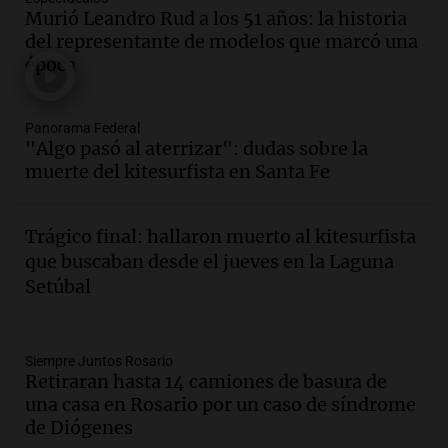
Audio.
La gran exposición de la rural de
Murió Leandro Rud a los 51 años: la historia
la Bulaya abrirá sus puertas mañana con
del representante de modelos que marcó una
diversas actividades y sorpresas
época
Panorama Federal
Episodios
Audio.
Villa María presenta nuevos
Panorama Federal
edificios y proyecta una casa del
"Algo pasó al aterrizar": dudas sobre la
estudiante con 48 municipios
muerte del kitesurfista en Santa Fe
involucrados
Panorama Federal
Episodios
Trágico final: hallaron muerto al kitesurfista
Audio.
1° gol de Rosario Central a
que buscaban desde el jueves en la Laguna
Aldosivi (Zalazar en contra) - relato
Setúbal
Gato Greco
Deportes Rosario
Episodios
Audio.
Recomendaciones de vino
Siempre Juntos Rosario
Retiraran hasta 14 camiones de basura de
bonarda para disfrutar el fin de semana
una casa en Rosario por un caso de síndrome
en Mendoza
de Diógenes
Panorama Federal