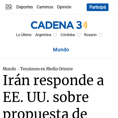
Deportes
Caminos
Opinión
Participá
Programas
Últimas coberturas
Últimas 24 h
En YouTube
Clima
Horóscopo
Lo Último
Argentina
Córdoba
Rosario
Mundo
Mundo
Tensiones en Medio Oriente
Irán responde a
EE. UU. sobre
propuesta de