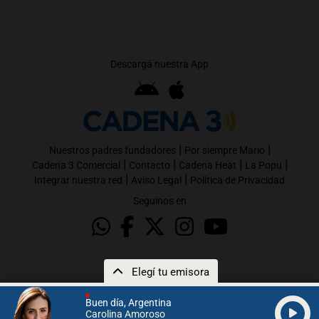
Descargá nuestra App
|
|
Nuestros padres fundadores
Por siempre Mario
|
|
|
|
Cadena 3 Comercial
Contacto
Cadena Heat
La Popu
|
|
Integrar nuestra red
Aviso Legal
Política de Privacidad
Seguinos en
Elegí tu emisora
Buen día, Argentina
Carolina Amoroso