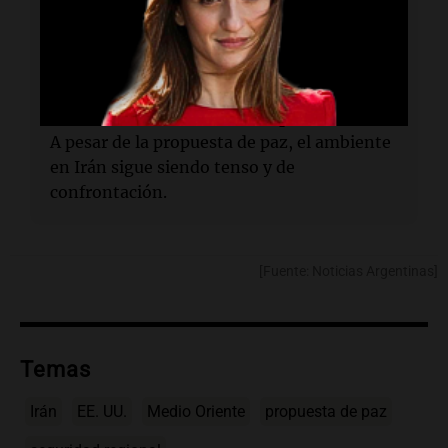
Teherán busca concesiones y
reconocimiento de su papel en el nuevo
orden regional.
¿Qué contexto rodea esta respuesta?
A pesar de la propuesta de paz, el ambiente
en Irán sigue siendo tenso y de
confrontación.
[Fuente: Noticias Argentinas]
Temas
Irán
EE. UU.
Medio Oriente
propuesta de paz