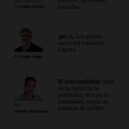
interior, no se aten
Audio.
Luciano Cáceres llega a Córdoba a
los rulos
Por
Adrián Simioni
presentar “Paraíso”, una obra que
cuestiona certezas masculinas
Amamos Argentina
Episodios
3x1=4.
Los gustos
caros del ministro
Caputo
Por
Sergio Suppo
El dato confiable.
Más
de la mitad de la
población reza en la
intimidad, según un
Por
informe de la UBA
Federico Albarenque