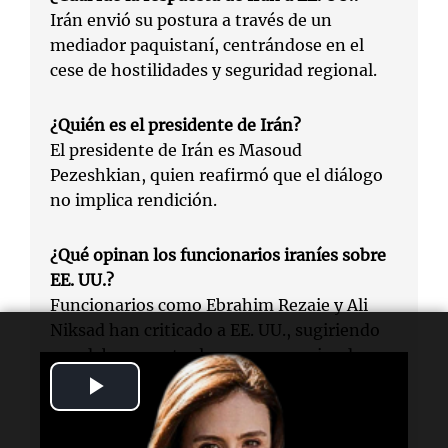
Irán envió su postura a través de un
mediador paquistaní, centrándose en el
cese de hostilidades y seguridad regional.
¿Quién es el presidente de Irán?
El presidente de Irán es Masoud
Pezeshkian, quien reafirmó que el diálogo
no implica rendición.
¿Qué opinan los funcionarios iraníes sobre
EE. UU.?
Funcionarios como Ebrahim Rezaie y Ali
Niksad han criticado a EE. UU., sugiriendo
que deben aceptar las consecuencias de sus
Play
acciones.
Video
¿Qué busca Irán con su respuesta?