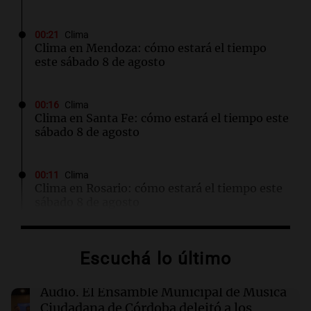
00:21
Clima
Clima en Mendoza: cómo estará el tiempo
este sábado 8 de agosto
00:16
Clima
Clima en Santa Fe: cómo estará el tiempo este
sábado 8 de agosto
00:11
Clima
Clima en Rosario: cómo estará el tiempo este
sábado 8 de agosto
00:08
La Cadena del Gol
Escuchá lo último
Independiente Rivadavia venció de local a
Estudiantes de Río Cuarto y escala posiciones
en su zona
Audio.
El Ensamble Municipal de Música
Ciudadana de Córdoba deleitó a los