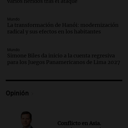
varios heridos tras el ataque
Amamos Argentina
Episodios
Audio.
Meteorólogo alertó que El Niño
Mundo
traerá más lluvias y eventos extremos
La transformación de Hanói: modernización
durante la primavera
radical y sus efectos en los habitantes
Informados al regreso
Episodios
Mundo
Audio.
Córdoba sigue trabajando para
Simone Biles da inicio a la cuenta regresiva
restablecer el servicio de electricidad
para los Juegos Panamericanos de Lima 2027
tras fuertes vientos
Panorama Federal
Episodios
Audio.
Según una encuesta, el 80% de
los empresarios del país cree que la
Opinión
economía mejorará el próximo año
Amamos Argentina
Episodios
Audio.
Carolina Losada: "Faltó que el
Conflicto en Asia.
oficialismo la explique mejor" sobre la