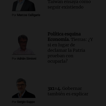
Taiwán ensaya cómo
ley de propiedad privada
seguir existiendo
Informados al regreso
Episodios
Por
Marcos Calligaris
Audio.
Debate en el Senado y protesta
en Rosario contra la ley de Propiedad
Privada.
Política esquina
Viva la Radio Rosario
Economía.
Tierras: ¿Y
Episodios
si en lugar de
declamar la Patria
Audio.
Manifestación en Rosario contra
prueban con
la ley de Propiedad Privada debatida en
Por
Adrián Simioni
ocuparla?
el Senado.
Viva la Radio Rosario
Episodios
Audio.
Luis Juez cuestionó la polémica
por la Ley de Tierras: "Construyeron un
3x1=4.
Gobernar
relato mentiroso"
también es explicar
Informados al regreso
Episodios
Por
Sergio Suppo