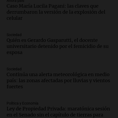
Ahora país
Audio.
El "Mono" de Kapanga
Caso María Lucila Pagani: las claves que
adelantó su show en Rosario.
derrumbaron la versión de la explosión del
Viva la Radio Rosario
celular
Episodios
Audio.
Condenan a tres años de prisión
Sociedad
en suspenso a hombre por simular robo
Quién es Gerardo Gasparutti, el docente
de recaudación en San Luis
universitario detenido por el femicidio de su
Panorama Federal
esposa
Episodios
Audio.
Medicina reproductiva, entre la
ayuda por problemas de fertilidad y la
Sociedad
Continúa una alerta meteorológica en medio
ostentación de millonarios
país: las zonas afectadas por lluvias y vientos
Amamos Argentina
fuertes
Episodios
Audio.
El juicio contra Oscar González
avanza con testimonios clave sobre el
Política y Economía
accidente en Villa Dolores
Ley de Propiedad Privada: maratónica sesión
Panorama Federal
en el Senado sin el capítulo de tierras para