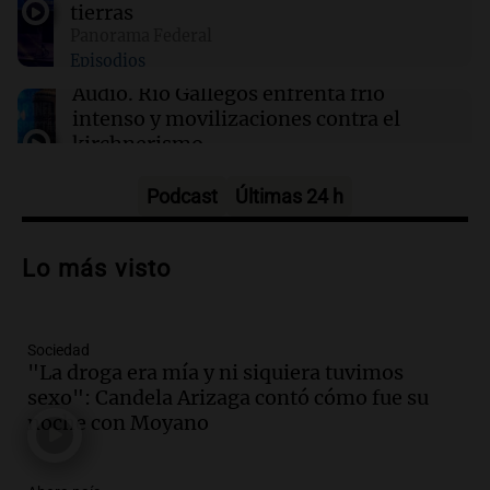
01:09
Mundo
tierras
La transformación de Hanói: modernización
Panorama Federal
radical y sus efectos en los habitantes
Episodios
Audio.
Río Gallegos enfrenta frío
intenso y movilizaciones contra el
kirchnerismo
Panorama Federal
Episodios
Podcast
Últimas 24 h
Audio.
Debate en el Senado sobre
propiedad privada y cuestionamientos a
Lo más visto
la soberanía digital en Argentina
Panorama Federal
Episodios
Sociedad
Audio.
Mendoza se prepara para un fin
"La droga era mía y ni siquiera tuvimos
de semana helado y ciudadanos
sexo": Candela Arizaga contó cómo fue su
marchan contra reforma de tierras
noche con Moyano
Panorama Federal
Episodios