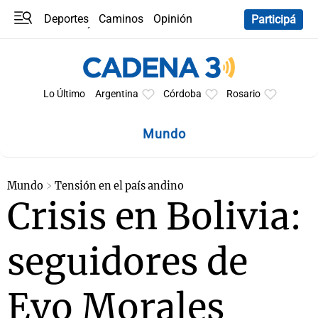
Deportes
Caminos
Opinión
Participá
Programas
Últimas coberturas
Últimas 24 h
En YouTube
Clima
Horóscopo
Lo Último
Argentina
Córdoba
Rosario
Mundo
Mundo
Tensión en el país andino
Crisis en Bolivia:
seguidores de
Evo Morales