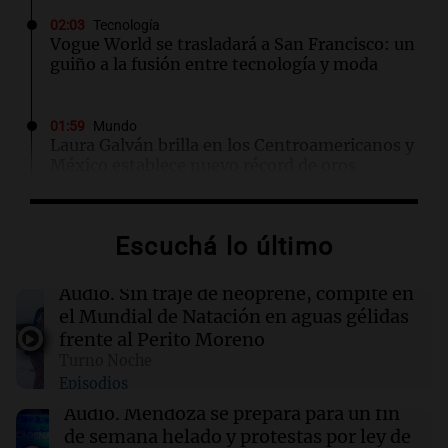
02:03
Tecnología
Vogue World se trasladará a San Francisco: un
guiño a la fusión entre tecnología y moda
01:59
Mundo
Laura Galván brilla en los Centroamericanos y
México establece nuevo récord de oros
01:29
Ciencia
Escuchá lo último
La fertilización podría depender del trabajo en
equipo de los espermatozoides, según un
estudio
Audio.
Sin traje de neoprene, compite en
el Mundial de Natación en aguas gélidas
frente al Perito Moreno
01:24
Mundo
Turno Noche
Tiroteo en escuela secundaria de Tailandia:
Episodios
varios heridos tras el ataque
Audio.
Mendoza se prepara para un fin
de semana helado y protestas por ley de