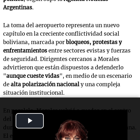
Argentinas
.
La toma del aeropuerto representa un nuevo
capítulo en la creciente conflictividad social
boliviana, marcada por
bloqueos, protestas y
enfrentamientos
entre sectores evistas y fuerzas
de seguridad. Dirigentes cercanos a Morales
advirtieron que están dispuestos a defenderlo
"
aunque cueste vidas
", en medio de un escenario
de
alta polarización nacional
y una compleja
situación institucional.
En paralelo, Morales volvió a quedar en el centro
del debate internacional tras cuestionar con
Play
dureza a Israel por opinar sobre la crisis boliviana.
Video
El expresidente rechazó cualquier legitimidad