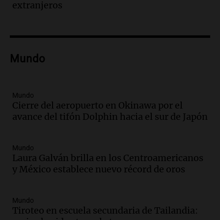
Episodios
extranjeros
Audio.
El teatro Real da la bienvenida a
la temporada Rock Real con bandas
tributo todos los jueves
Panorama Federal
Mundo
Episodios
Audio.
Nicolás Marotta, el cordobés de
Recoleta: “Enfrentar a Boca, sea donde
sea, va a ser lindo”
Mundo
Cierre del aeropuerto en Okinawa por el
La Cadena del Gol
avance del tifón Dolphin hacia el sur de Japón
Episodios
Audio.
Débora Blanca, psicóloga experta
en ludopatía: “Tener el casino en la
Mundo
mano es muy peligroso”
Laura Galván brilla en los Centroamericanos
La Argentina, hoy
y México establece nuevo récord de oros
Episodios
Audio.
Docentes italianos visitaron la
Mundo
ciudad de Córdoba para interiorizarse
Tiroteo en escuela secundaria de Tailandia:
sobre los parques educativos