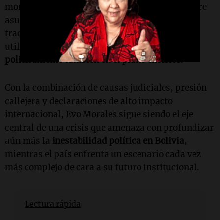
moral del Estado israelí para pronunciarse sobre
asuntos internos de Bolivia, reforzando su
tradicional postura crítica hacia ese país y
utilizando el conflicto para
posicionarse
políticamente
también en el plano exterior.
Con la combinación de causas judiciales, presión
callejera y declaraciones de alto impacto
internacional, Evo Morales sigue siendo el eje
central de una crisis que amenaza con profundizar
aún más la
inestabilidad política en Bolivia
,
mientras el país enfrenta un escenario cada vez
más complejo de cara a su futuro institucional.
Lectura rápida