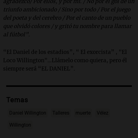
agradezco/ Por ellos, y por mí. / No por el gol de un
triunfo ambicionado / Sino por todo / Por el juego
del poeta y del cerebro / Por el canto de un pueblo
que olvidó colores / y gritó tu nombre para llamar
al fútbol”.
“El Daniel de los estadios”, “ El exorcista” , "El
Loco Willington"…Llámelo como quiera, pero él
siempre será “EL DANIEL”.
Temas
Daniel Willington
Talleres
muerte
Vélez
Willington