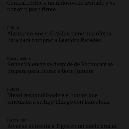
Central recibe a un Aldosivi necesitado y va
Audio.
La inflación en Buenos Aires
por otro paso firme
alcanza el 2,9% en julio, generando
incertidumbre sobre el IPC nacional
Panorama Federal
Fútbol
Episodios
Alarma en Boca: el Milan tiene una oferta
lista para comprar a Leandro Paredes
Audio.
Descuentos de hasta 700.000
pesos en salarios docentes en Jujuy
generan fuertes críticas
Boca Juniors
Panorama Federal
Enner Valencia se despide de Pachuca y se
Episodios
prepara para unirse a Boca Juniors
Audio.
Docentes de Jujuy denuncian
descuentos de hasta 700.000 pesos en
sus salarios y genera alarma
Fútbol
Messi respondió sobre el rumor que
Panorama Federal
vinculaba a su hijo Thiago con Barcelona
Episodios
Audio.
Siniestro vial en Salta: una mujer
fallece tras perder el control de su
River Plate
vehículo
River se enfrenta a Tigre en un duelo crucial