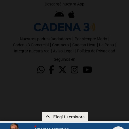
Descargá nuestra App
|
|
Nuestros padres fundadores
Por siempre Mario
|
|
|
|
Cadena 3 Comercial
Contacto
Cadena Heat
La Popu
|
|
Integrar nuestra red
Aviso Legal
Política de Privacidad
Seguinos en
Elegí tu emisora