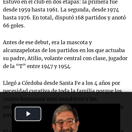
Estuvo en el club en dos etapas: la primera fue
desde 1959 hasta 1961. La segunda, desde 1974
hasta 1976. En total, disputó 168 partidos y anotó
66 goles.
Antes de ese debut, era la mascota y
alcanzapelotas de los partidos en los que actuaba
su padre, Atilio, volante central con clase, jugador
de la “T” entre 1947 y 1954.
Llegó a Córdoba desde Santa Fe a los 4 años por
necesidad curativa de toda la familia porque los
cuatro hermanos eran asmáticos y les
recomendaron que vinieran a Córdoba por el aire
Play
puro que había en ese tiempo.
Video
El romance eterno con la hinchada de
Talleres
se