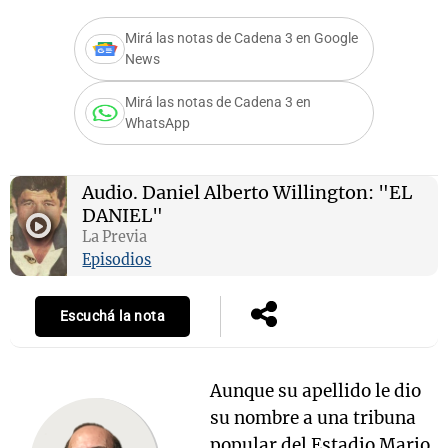
Mirá las notas de Cadena 3 en Google
News
Notas
Mirá las notas de Cadena 3 en
s
Notas
WhatsApp
La Sole en
ial
Mundial 2026
Cadena 3
Audio.
Daniel Alberto Willington: "EL
DANIEL"
La Previa
Episodios
Escuchá la nota
Aunque su apellido le dio
su nombre a una tribuna
popular del Estadio Mario