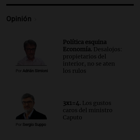
fallecimiento de un docente
Panorama Federal
Opinión
Episodios
Política esquina
Economía.
Desalojos:
propietarios del
interior, no se aten
los rulos
Por
Adrián Simioni
3x1=4.
Los gustos
caros del ministro
Caputo
Por
Sergio Suppo