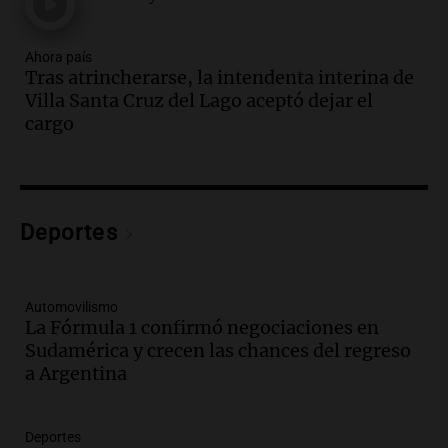
Altas Cumbres: peritos analizan
teléfono de Óscar González
Ahora país
Panorama Federal
Tras atrincherarse, la intendenta interina de
Episodios
Villa Santa Cruz del Lago aceptó dejar el
Audio.
Solicitan quiebra de Lebron
cargo
Group en medio de una investigación
por estafa piramidal millonaria
Panorama Federal
Episodios
Audio.
Detienen a pareja en Alderete por
Deportes
venta de medicamentos controlados
mediante delivery
Panorama Federal
Automovilismo
Episodios
La Fórmula 1 confirmó negociaciones en
Sudamérica y crecen las chances del regreso
Audio.
El alzobispo García Cueva llama a
a Argentina
la clase dirigente a abordar problemas
económicos y sociales
Panorama Federal
Deportes
Episodios