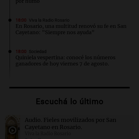
por humo
18:00
Viva la Radio Rosario
En Rosario, una multitud renovó su fe en San
Cayetano: "Siempre nos ayuda"
18:00
Sociedad
Quiniela vespertina: conocé los números
ganadores de hoy viernes 7 de agosto.
17:59
Deportes
La insólita charla entre un gomero y Facundo
Medina que se volvió viral
Escuchá lo último
17:33
Desde el podio
Audio.
Fieles movilizados por San
TC Pick Up: Las "Chatas del Campo
Argentino" vuelven al Autódromo Cabalén en
Cayetano en Rosario.
Octubre.
Viva la Radio Rosario