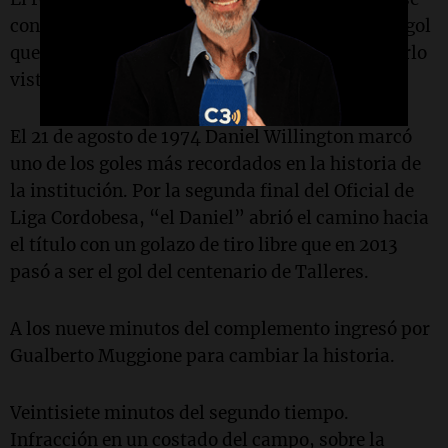
consolidó en una final contra Belgrano, con un gol
que millones de hinchas de Talleres juran haberlo
visto en la cancha.
El 21 de agosto de 1974 Daniel Willington marcó
uno de los goles más recordados en la historia de
la institución. Por la segunda final del Oficial de
Liga Cordobesa, “el Daniel” abrió el camino hacia
el título con un golazo de tiro libre que en 2013
pasó a ser el gol del centenario de Talleres.
A los nueve minutos del complemento ingresó por
Gualberto Muggione para cambiar la historia.
Veintisiete minutos del segundo tiempo.
Infracción en un costado del campo, sobre la