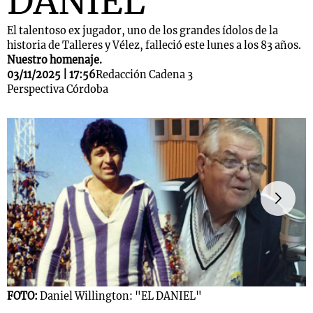
DANIEL"
El talentoso ex jugador, uno de los grandes ídolos de la
historia de Talleres y Vélez, falleció este lunes a los 83 años.
Nuestro homenaje.
03/11/2025 | 17:56
Redacción Cadena 3
Perspectiva Córdoba
FOTO:
Daniel Willington: "EL DANIEL"
F