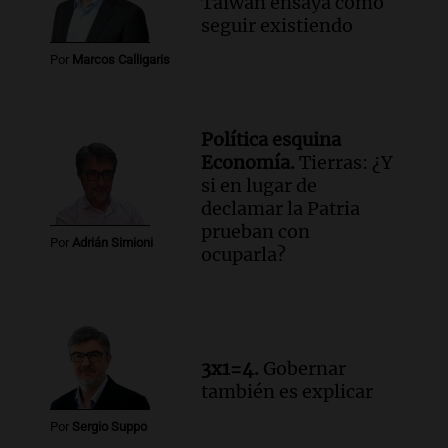
Taiwán ensaya cómo
seguir existiendo
Por
Marcos Calligaris
Política esquina
Economía.
Tierras: ¿Y
si en lugar de
declamar la Patria
prueban con
Por
Adrián Simioni
ocuparla?
3x1=4.
Gobernar
también es explicar
Por
Sergio Suppo