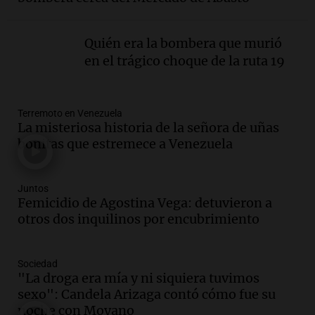
Viva la Radio
Episodios
Quién era la bombera que murió
Audio.
Día Internacional de la Cerveza:
en el trágico choque de la ruta 19
mitos, secretos y el desafío de producir
cerveza artesanal
Viva la Radio
Terremoto en Venezuela
Episodios
La misteriosa historia de la señora de uñas
Audio.
Tucumán enfrenta un equilibrio
bonitas que estremece a Venezuela
financiero precario debido a la caída del
consumo y recaudación
Panorama Federal
Juntos
Femicidio de Agostina Vega: detuvieron a
Episodios
otros dos inquilinos por encubrimiento
Audio.
La calidad del empleo en
Argentina cae y preocupa a economistas
en un contexto de crisis económica
Sociedad
Panorama Federal
"La droga era mía y ni siquiera tuvimos
Episodios
sexo": Candela Arizaga contó cómo fue su
Audio.
Audiencia por tragedia vial en
noche con Moyano