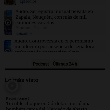
Episodios
17:32
Ciencia
Audio.
Se registra inusual nevada en
Estudio en la Antártida revela riesgos sociales
Zapala, Neuquén, con más de mil
para astronautas en misiones prolongadas
camiones varados
Panorama Federal
Episodios
17:31
Ciencia
Científicos de UCLA logran guiar el calor como
Audio.
Controversia en el peronismo
si fuera luz a temperatura ambiente
mendocino por ausencia de senadora
embarazada en votación clave
Panorama Federal
Episodios
Podcast
Últimas 24 h
Audio.
Mateo Bouniba, joven de Villa
María, necesita un trasplante de médula
Lo más visto
en Estados Unidos
Panorama Federal
Episodios
Radioinforme 3
Audio.
Fieles celebran a San Cayetano
Terrible choque en Córdoba: murió una
en Córdoba pidiendo pan, paz y trabajo
bombera cerca del Mercado de Abasto