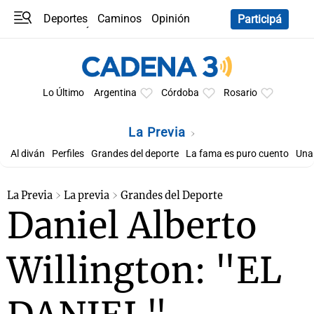
Deportes
Caminos
Opinión
Participá
Programas
Últimas coberturas
Últimas 24 h
En YouTube
Clima
Horóscopo
Lo Último
Argentina
Córdoba
Rosario
La Previa
Al diván
Perfiles
Grandes del deporte
La fama es puro cuento
Una 
La Previa
La previa
Grandes del Deporte
Daniel Alberto
Willington: "EL