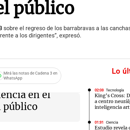
el público
3
sobre el regreso de los barrabravas a las canchas
rente a los dirigentes”, expresó.
Lo ú
Mirá las notas de Cadena 3 en
WhatsApp
02:03
Tecnología
encia en el
King's Cross: D
a centro neurál
l público
inteligencia arti
01:31
Ciencia
Estudio revela 