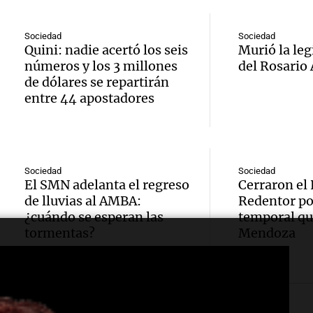
tarifas
médic
Audio.
desreg
SUBTE
Sociedad
Sociedad
Panorama F
evalúa
financi
Quini: nadie acertó los seis
Murió la leg
Buenos
Episodios
números y los 3 millones
del Rosario
apelac
aument
desde 
de dólares se repartirán
entre 44 apostadores
la Cor
moros
Panorama F
Audio.
Episodios
Suprem
Buenos
carden
fallo 
Panorama F
Sociedad
Sociedad
Rossi 
Episodios
El SMN adelanta el regreso
Cerraron el 
Audio.
aparta
de lluvias al AMBA:
Redentor por
que la 
Bulaya
¿cuándo se esperan las
temporal qu
Pagan
social
tormentas?
Mendoza
prepar
rector
siendo
cierre 
Panorama F
Audio.
“despr
Episodios
gran 