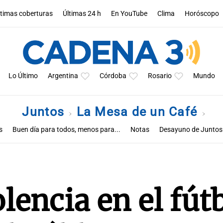
ltimas coberturas
Últimas 24 h
En YouTube
Clima
Horóscopo
Lo Último
Argentina
Córdoba
Rosario
Mundo
Juntos
La Mesa de un Café
s
Buen día para todos, menos para...
Notas
Desayuno de Juntos
lencia en el fút