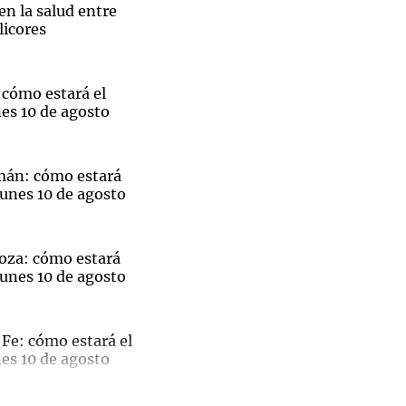
n la salud entre
licores
 cómo estará el
Notas
es 10 de agosto
tas
Notas
Venezuela de
 Groenlandia
Comprometidos
Madur
mán: cómo estará
lunes 10 de agosto
oza: cómo estará
lunes 10 de agosto
Fe: cómo estará el
es 10 de agosto
Boletín