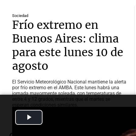
Sociedad
Frío extremo en
Buenos Aires: clima
para este lunes 10 de
agosto
El Servicio Meteorológico Nacional mantiene la alerta
por frío extremo en el AMBA. Este lunes habrá una
jornada mayormente soleada, con temperaturas de
entre 4 y 12 grados, mientras que el martes se
esperan condiciones similares.
Play
Video