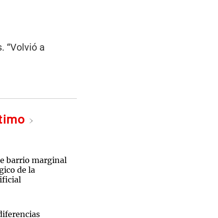
. “Volvió a
ltimo
e barrio marginal
gico de la
ficial
diferencias