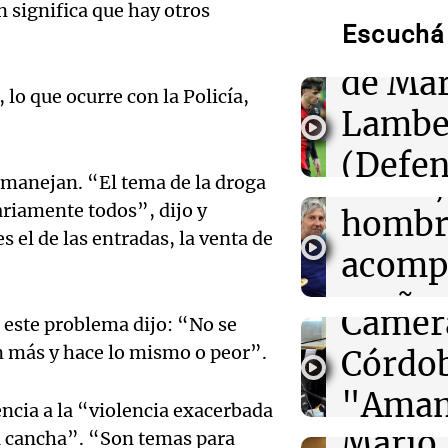
de
00:12
Mundo
n significa que hay otros
Colombia confi
Escuchá 
Califi
un cabecilla de 
las FARC en ope
de Mar
 lo que ocurre con la Policía,
00:11
Lambe
Clima
Clima en Rosari
Audio.
tiempo este lun
(Defen
Messi,
 manejan. “El tema de la droga
Justici
00:06
Clima
ariamente todos”, dijo y
hombr
Clima en CABA:
Audio.
 el de las entradas, la venta de
Newell
tiempo este lun
acomp
Pailos 
Deportes Ro
sueño
Episodios
Camer
a este problema dijo: “No se
La previa
en más y hace lo mismo o peor”.
Audio.
Córdob
Episodios
Palmer
"Amam
encia a la “violencia exacerbada
Audio.
Mario 
Domin
la cancha”. “Son temas para