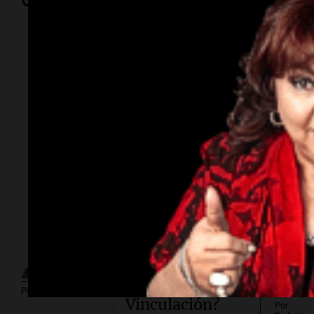
Opinión
Por
Adriá
Por
Sergi
Subasta
millonaria.
¿Cuánto cuesta
vincular para
Por
Guillermo López
Vinculación?
Por