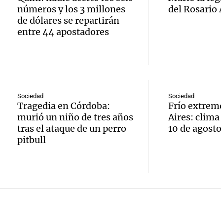
embaj
revolu
Episodios
Audio.
números y los 3 millones
del Rosario
argent
de dólares se repartirán
por hi
Bombe
entre 44 apostadores
regresa
argent
Audio.
asiste
tras co
Amamos lo
Amayc
sender
Episodios
con Br
Valle 
fractu
Sociedad
Sociedad
Panorama F
Tragedia en Córdoba:
Frío extrem
en
tobill
Episodios
Audio.
murió un niño de tres años
Aires: clima
invest
tras el ataque de un perro
10 de agost
refugi
Suspe
pitbull
intern
Rosa
descue
sobre
Panorama F
SUBE 
Episodios
con n
Audio.
aumen
tecnol
critica