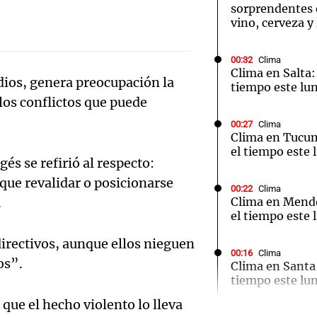
sorprendentes e
vino, cerveza y 
00:32
Clima
Clima en Salta:
adios, genera preocupación la
tiempo este lun
Notas
Notas
No
 los conflictos que puede
e en Cadena 3
El huracán de Arequito
Cadena 3 en
00:27
Clima
Clima en Tucu
el tiempo este 
gés se refirió al respecto:
 que revalidar o posicionarse
00:22
Clima
.
Clima en Mend
el tiempo este 
directivos, aunque ellos nieguen
00:16
Clima
os”.
Clima en Santa 
tiempo este lun
Audio.
 que el hecho violento lo lleva