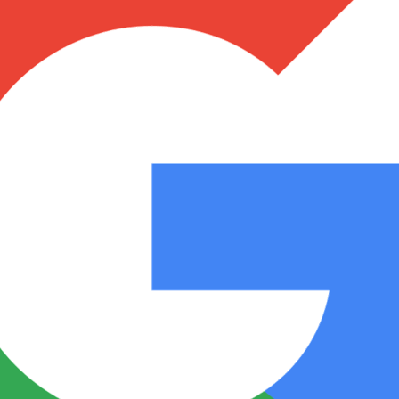
Notas
Notas
No
e en Cadena 3
El huracán de Arequito
Cadena 3 en