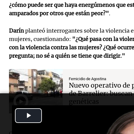
¿cómo puede ser que haya energúmenos que esté
amparados por otros que están peor?"
.
Darín
planteó interrogantes sobre la violencia 
mujeres, cuestionando:
"¿Qué pasa con la viol
con la violencia contra las mujeres? ¿Qué ocurr
pregunta; no sé a quién se tiene que dirigir."
Femicidio de Agostina
Nuevo operativo de p
de Barrelier: busca
genéticas
Play
Video
Consultado sobre cómo detectar señales de viole