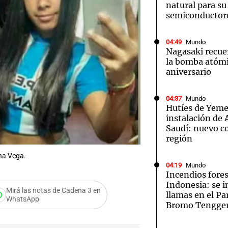
natural para su
semiconductor
04:49
Mundo
Nagasaki recue
la bomba atómi
aniversario
04:37
Mundo
Hutíes de Yeme
instalación de
Saudí: nuevo co
región
ina Vega.
04:19
Mundo
Incendios fores
Indonesia: se i
Mirá las notas de Cadena 3 en
llamas en el P
WhatsApp
Bromo Tengge
los hombres?”: