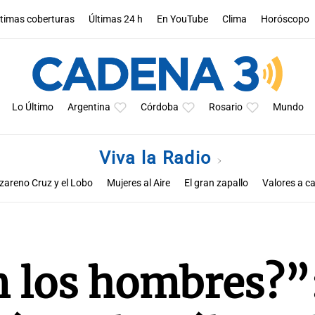
ltimas coberturas
Últimas 24 h
En YouTube
Clima
Horóscopo
Lo Último
Argentina
Córdoba
Rosario
Mundo
Viva la Radio
zareno Cruz y el Lobo
Mujeres al Aire
El gran zapallo
Valores a ca
Educar entre todos
 los hombres?”: