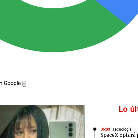
en Google
×
Lo ú
06:03
Tecnología
SpaceX optará 