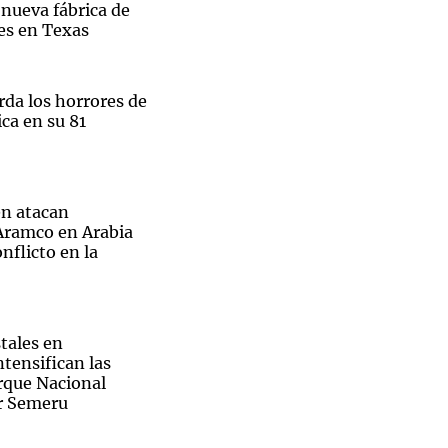
 nueva fábrica de
es en Texas
rda los horrores de
ca en su 81
n atacan
 Aramco en Arabia
nflicto en la
tales en
ntensifican las
arque Nacional
r Semeru