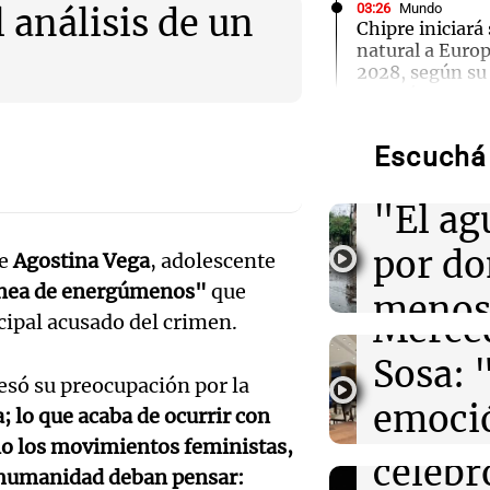
03:26
Mundo
l análisis de un
Chipre iniciará
natural a Euro
2028, según su
Audio.
Energía
Torme
Escuchá 
02:13
Mundo
filtrac
Más de 1.300 v
Audio.
Shanghái ante l
"El ag
Dolphin
Pennis
por d
de
Agostina Vega
, adolescente
huella
02:03
Tecnología
ínea de energúmenos"
que
Airbnb acelera 
meno
funciones graci
Merce
ncipal acusado del crimen.
artificial en s
imagi
Sosa: 
Audio.
resó su preocupación por la
Una Mañana
01:49
Mundo
emoció
Rosario
El Pentágono so
; lo que acaba de ocurrir con
Orella
Audio.
industria de d
Episodios
lo los movimientos feministas,
filtro
en la producci
celebr
a humanidad deban pensar: