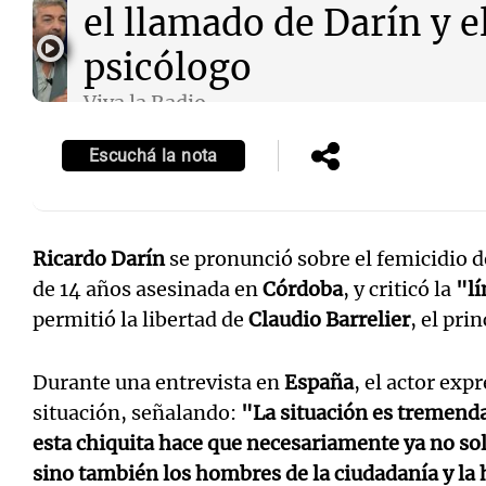
el llamado de Darín y e
psicólogo
Viva la Radio
Episodios
Escuchá la nota
Ricardo Darín
se pronunció sobre el femicidio 
de 14 años asesinada en
Córdoba
, y criticó la
"l
permitió la libertad de
Claudio Barrelier
, el pri
Durante una entrevista en
España
, el actor exp
situación, señalando:
"La situación es tremenda
esta chiquita hace que necesariamente ya no so
sino también los hombres de la ciudadanía y l