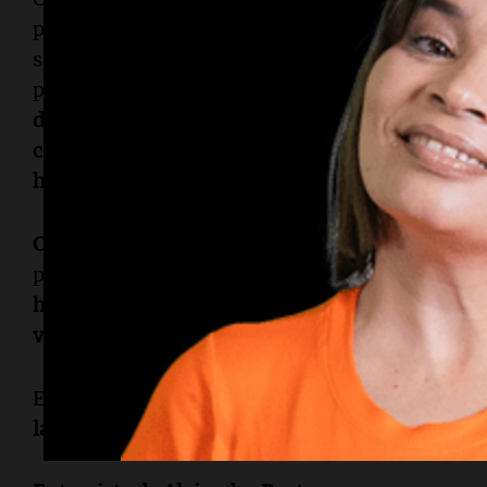
psicología
Mariano Cupayolo
, integrante de la
sobre la importancia de reconocer códigos en l
por hombres.
"Hay que ver los códigos en los 
distintos grupos de amigos, en la familia, en el 
compañeros de trabajo. Las señales de alarmas s
hacer una revisión de cómo estamos ejerciendo
Cupayolo
subrayó que la banalización de la viole
publicidades contribuye a un contexto de norma
hace falta recordar alguna puntual, pero el año
viral una campaña donde ridiculizaron un secue
El psicólogo concluyó:
"Encendamos las alarma
largos, intervengamos. Esto no está bien."