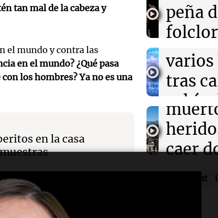
accide
máxim
peña d
n tan mal de la cabeza y
01:31
Ciencia
Mendo
Reducir alimen
Una Mañana
folclo
disminuye anto
Rosario
muert
salud, según es
Audio.
Episodios
Córdo
en el mundo y contra las
varios
encia en el mundo? ¿Qué pasa
Traged
Tarde y Med
tras c
e con los hombres? Ya no es una
Episodios
Mendo
vehícu
Audio.
muerto
desde 
llegará
herido
puent
eritos en la casa
noche 
caer d
n muestras
Audio.
Panorama F
Rosari
desde 
Episodios
Propi
Podcast
acomp
puent
Privad
Audio.
su fami
Una mañana
revés 
Episodios
ncia, el licenciado en