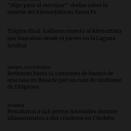
edificios y proyecta una casa del
"Algo pasó al aterrizar": dudas sobre la
estudiante con 48 municipios
muerte del kitesurfista en Santa Fe
involucrados
Panorama Federal
Episodios
Trágico final: hallaron muerto al kitesurfista
Audio.
1° gol de Rosario Central a
que buscaban desde el jueves en la Laguna
Aldosivi (Zalazar en contra) - relato
Setúbal
Gato Greco
Deportes Rosario
Episodios
Audio.
Recomendaciones de vino
Siempre Juntos Rosario
Retiraran hasta 14 camiones de basura de
bonarda para disfrutar el fin de semana
una casa en Rosario por un caso de síndrome
en Mendoza
de Diógenes
Panorama Federal
Episodios
Audio.
Mañana inicia la gran exposición
Sociedad
en la Sociedad Rural de Bulaya con
Rescataron a 146 perros hacinados durante
actividades para toda la familia
allanamientos a dos criaderos en Córdoba
Panorama Federal
Episodios