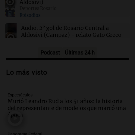
Aldosivi)
Deportes Rosario
Episodios
00:32
Clima
Clima en Salta: cómo estará el tiempo este
Audio.
2° gol de Rosario Central a
sábado 8 de agosto
Aldosivi (Campaz) - relato Gato Greco
Deportes Rosario
Episodios
Podcast
Últimas 24 h
Audio.
Nuevo desarrollo urbano y casa
del estudiante impulsan el crecimiento
Lo más visto
en Villa María
Panorama Federal
Episodios
Espectáculos
Audio.
La gran exposición de la rural de
Murió Leandro Rud a los 51 años: la historia
la Bulaya abrirá sus puertas mañana con
del representante de modelos que marcó una
diversas actividades y sorpresas
época
Panorama Federal
Episodios
Audio.
Villa María presenta nuevos
Panorama Federal