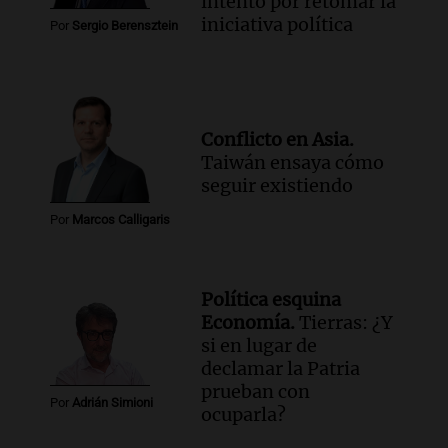
intento por retomar la
iniciativa política
Por
Sergio Berensztein
Conflicto en Asia.
Taiwán ensaya cómo
seguir existiendo
Por
Marcos Calligaris
Política esquina
Economía.
Tierras: ¿Y
si en lugar de
declamar la Patria
prueban con
Por
Adrián Simioni
ocuparla?