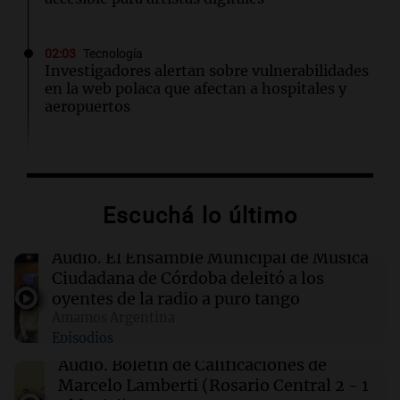
02:03
Tecnología
Investigadores alertan sobre vulnerabilidades
en la web polaca que afectan a hospitales y
aeropuertos
01:49
Mundo
Trump vuelve a intentar limitar la ciudadanía
por nacimiento con nuevas órdenes ejecutivas
Escuchá lo último
01:31
Ciencia
Audio.
El Ensamble Municipal de Música
Descubren vida inesperada en el cuerpo de
Ciudadana de Córdoba deleitó a los
Ötzi, el hombre de hielo de 5.300 años
oyentes de la radio a puro tango
Amamos Argentina
Episodios
00:55
Mundo
China se prepara para el tifón Dolphin; cierran
Audio.
Boletín de Calificaciones de
escuelas y actividades turísticas en varias
Marcelo Lamberti (Rosario Central 2 - 1
provincias