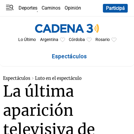
Deportes
Caminos
Opinión
Participá
Programas
Últimas coberturas
Últimas 24 h
En YouTube
Clima
Horóscopo
Lo Último
Argentina
Córdoba
Rosario
Espectáculos
Espectáculos
Luto en el espectáculo
La última
aparición
televisiva de