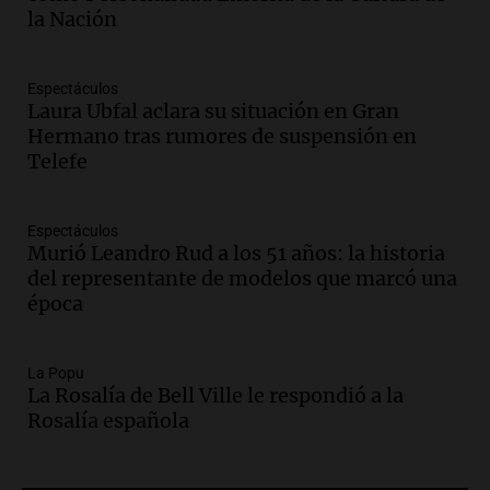
Panorama Federal
la Nación
Episodios
Audio.
La justicia reconoce al COVID
como enfermedad laboral tras la muerte
Espectáculos
Laura Ubfal aclara su situación en Gran
de un docente
Hermano tras rumores de suspensión en
Panorama Federal
Telefe
Episodios
Audio.
Aumento de tarifas de luz en San
Luis a partir de agosto por nueva
Espectáculos
regulación de la energía
Murió Leandro Rud a los 51 años: la historia
Panorama Federal
del representante de modelos que marcó una
Episodios
época
Audio.
Gabriela Irrazábal: “Un 35,5% de
la población del país fue a templos a
buscar ayuda el último año”
La Popu
La Rosalía de Bell Ville le respondió a la
La Argentina, hoy
Rosalía española
Episodios
Audio.
"Algo pasó al aterrizar": dudas
sobre la muerte del kitesurfista en