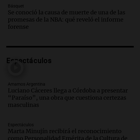
Básquet
Audio.
Villa María presenta nuevos
Se conoció la causa de muerte de una de las
edificios y una casa del estudiante para
promesas de la NBA: qué reveló el informe
jóvenes de la región
forense
Panorama Federal
Episodios
Audio.
Preparativos finales para la gran
exposición en la sociedad rural de
Bulaya este sábado
Espectáculos
Panorama Federal
Episodios
Audio.
Denuncias por represión en el
Amamos Argentina
Congreso y evacuación por derrame de
Luciano Cáceres llega a Córdoba a presentar
oxígeno en Montecastro
“Paraíso”, una obra que cuestiona certezas
Panorama Federal
masculinas
Episodios
Audio.
Río Gallegos reporta frío extremo
Espectáculos
y llega avión para escuelas de la décima
Marta Minujín recibirá el reconocimiento
brigada aérea
como Personalidad Emérita de la Cultura de