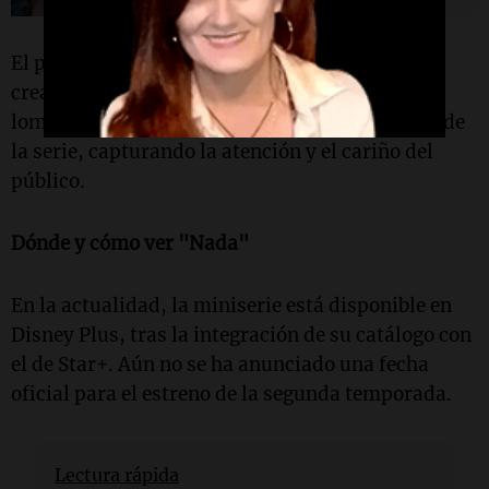
El personaje de
Fugazot
se destaca por ser la
creadora de una famosa receta de milanesa de
lomo, que se convierte en un símbolo a lo largo de
la serie, capturando la atención y el cariño del
público.
Dónde y cómo ver "Nada"
En la actualidad, la miniserie está disponible en
Disney Plus, tras la integración de su catálogo con
el de Star+. Aún no se ha anunciado una fecha
oficial para el estreno de la segunda temporada.
Lectura rápida