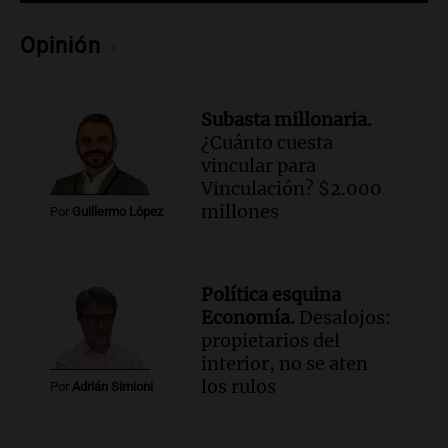
Santa Fe.
Noticias Rosario
Opinión
Episodios
Audio.
José Roccuzzo, cortes de carne y
compras de Antonella: bromas en
Subasta millonaria.
Rosario.
¿Cuánto cuesta
Ahora país
vincular para
Episodios
Vinculación? $2.000
Audio.
José Roccuzzo, cortes de carne y
millones
Por
Guillermo López
compras de Antonella: bromas en
Rosario.
Viva la Radio Rosario
Política esquina
Episodios
Economía.
Desalojos:
Audio.
Luciano Cáceres llega a Córdoba a
propietarios del
presentar “Paraíso”, una obra que
interior, no se aten
cuestiona certezas masculinas
los rulos
Por
Adrián Simioni
Amamos Argentina
Episodios