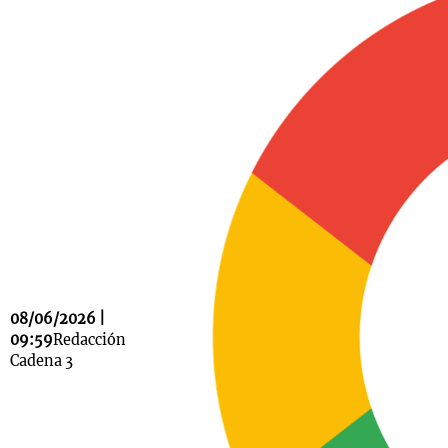
Notas
s
Notas
La Sole en
ial
Mundial 2026
Cadena 3
08/06/2026 |
09:59
Redacción
Cadena 3