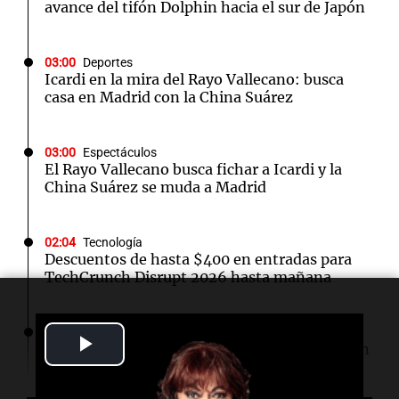
avance del tifón Dolphin hacia el sur de Japón
03:00
Deportes
Icardi en la mira del Rayo Vallecano: busca
casa en Madrid con la China Suárez
03:00
Espectáculos
El Rayo Vallecano busca fichar a Icardi y la
China Suárez se muda a Madrid
02:04
Tecnología
Descuentos de hasta $400 en entradas para
TechCrunch Disrupt 2026 hasta mañana
02:03
Tecnología
Play
Vogue World se trasladará a San Francisco: un
guiño a la fusión entre tecnología y moda
Video