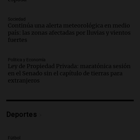
Episodios
Audio.
Medicina reproductiva, entre la
ayuda por problemas de fertilidad y la
Sociedad
Continúa una alerta meteorológica en medio
ostentación de millonarios
país: las zonas afectadas por lluvias y vientos
Amamos Argentina
fuertes
Episodios
Audio.
El juicio contra Oscar González
avanza con testimonios clave sobre el
Política y Economía
accidente en Villa Dolores
Ley de Propiedad Privada: maratónica sesión
Panorama Federal
en el Senado sin el capítulo de tierras para
Episodios
extranjeros
Audio.
El teatro Real da la bienvenida a
la temporada Rock Real con bandas
tributo todos los jueves
Panorama Federal
Deportes
Episodios
Audio.
Nicolás Marotta, el cordobés de
Recoleta: “Enfrentar a Boca, sea donde
sea, va a ser lindo”
Fútbol