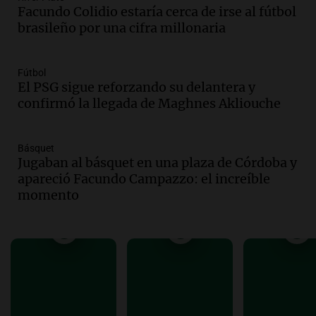
restablecer el servicio de electricidad
Facundo Colidio estaría cerca de irse al fútbol
tras fuertes vientos
brasileño por una cifra millonaria
Panorama Federal
Episodios
Audio.
Según una encuesta, el 80% de
Fútbol
El PSG sigue reforzando su delantera y
los empresarios del país cree que la
confirmó la llegada de Maghnes Akliouche
economía mejorará el próximo año
Amamos Argentina
Episodios
Básquet
Audio.
Carolina Losada: "Faltó que el
Jugaban al básquet en una plaza de Córdoba y
oficialismo la explique mejor" sobre la
apareció Facundo Campazzo: el increíble
ley de propiedad privada
momento
Informados al regreso
Episodios
Audio.
Debate en el Senado y protesta
en Rosario contra la ley de Propiedad
Privada.
Viva la Radio Rosario
Episodios