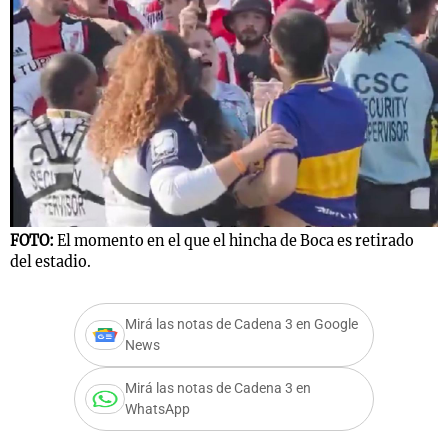
Notas
s
Notas
La Sole en
ial
Mundial 2026
Cadena 3
FOTO:
El momento en el que el hincha de Boca es retirado
del estadio.
Mirá las notas de Cadena 3 en Google
News
Mirá las notas de Cadena 3 en
WhatsApp