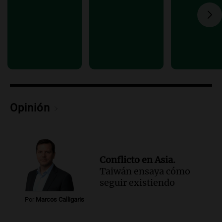
Audio.
Manifestación en Rosario contra
la ley de Propiedad Privada debatida en
el Senado.
Viva la Radio Rosario
Episodios
Audio.
Luis Juez cuestionó la polémica
por la Ley de Tierras: "Construyeron un
relato mentiroso"
Informados al regreso
Opinión
Episodios
Conflicto en Asia.
Taiwán ensaya cómo
seguir existiendo
Por
Marcos Calligaris