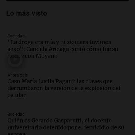
Audio.
Debate en el Senado sobre
propiedad privada y cuestionamientos a
Lo más visto
la soberanía digital en Argentina
Panorama Federal
Episodios
Sociedad
Audio.
Mendoza se prepara para un fin
"La droga era mía y ni siquiera tuvimos
de semana helado y ciudadanos
sexo": Candela Arizaga contó cómo fue su
marchan contra reforma de tierras
noche con Moyano
Panorama Federal
Episodios
Ahora país
Audio.
El "Mono" de Kapanga
Caso María Lucila Pagani: las claves que
adelantó su show en Rosario.
derrumbaron la versión de la explosión del
Viva la Radio Rosario
celular
Episodios
Audio.
Condenan a tres años de prisión
Sociedad
en suspenso a hombre por simular robo
Quién es Gerardo Gasparutti, el docente
de recaudación en San Luis
universitario detenido por el femicidio de su
Panorama Federal
esposa