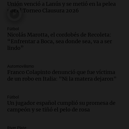
Unión venció a Lanús y se metió en la pelea
La Cadena del Gol
por el Torneo Clausura 2026
Episodios
Audio.
Débora Blanca, psicóloga experta
en ludopatía: “Tener el casino en la
Fútbol
mano es muy peligroso”
Nicolás Marotta, el cordobés de Recoleta:
La Argentina, hoy
“Enfrentar a Boca, sea donde sea, va a ser
Episodios
lindo”
Audio.
Docentes italianos visitaron la
ciudad de Córdoba para interiorizarse
Automovilismo
sobre los parques educativos
Franco Colapinto denunció que fue víctima
Amamos Argentina
de un robo en Italia: "Ni la matera dejaron"
Episodios
Audio.
Meteorólogo alertó que El Niño
traerá más lluvias y eventos extremos
Fútbol
durante la primavera
Un jugador español cumplió su promesa de
Informados al regreso
campeón y se tiñó el pelo de rosa
Episodios
Audio.
Córdoba sigue trabajando para
River Plate