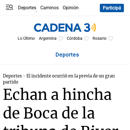
Deportes
Caminos
Opinión
Participá
Programas
Últimas coberturas
Últimas 24 h
En YouTube
Clima
Horóscopo
Lo Último
Argentina
Córdoba
Rosario
Deportes
Deportes
El incidente ocurrió en la previa de un gran
partido
Echan a hincha
de Boca de la