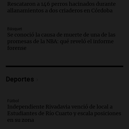
en la Sociedad Rural de Bulaya con
Rescataron a 146 perros hacinados durante
actividades para toda la familia
allanamientos a dos criaderos en Córdoba
Panorama Federal
Episodios
Básquet
Audio.
Villa María presenta nuevos
Se conoció la causa de muerte de una de las
edificios y una casa del estudiante para
promesas de la NBA: qué reveló el informe
jóvenes de la región
forense
Panorama Federal
Episodios
Audio.
Preparativos finales para la gran
exposición en la sociedad rural de
Bulaya este sábado
Deportes
Panorama Federal
Episodios
Audio.
Denuncias por represión en el
Fútbol
Congreso y evacuación por derrame de
Independiente Rivadavia venció de local a
oxígeno en Montecastro
Estudiantes de Río Cuarto y escala posiciones
Panorama Federal
en su zona
Episodios