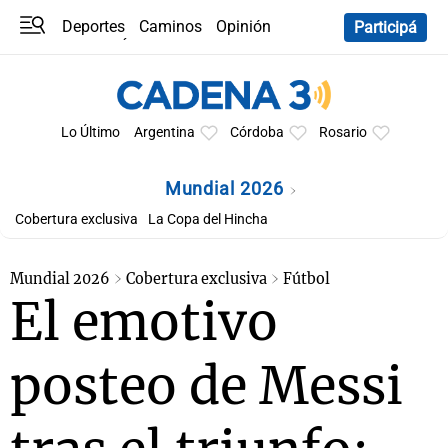
Deportes
Caminos
Opinión
Participá
Programas
Últimas coberturas
Últimas 24 h
En YouTube
Clima
Horóscopo
Lo Último
Argentina
Córdoba
Rosario
Mundial 2026
Cobertura exclusiva
La Copa del Hincha
Mundial 2026
Cobertura exclusiva
Fútbol
El emotivo
posteo de Messi