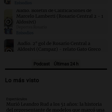
Episodios
00:27
Clima
Clima en Tucumán: cómo estará el tiempo
Audio.
Boletín de Calificaciones de
este sábado 8 de agosto
Marcelo Lamberti (Rosario Central 2 - 1
Aldosivi)
Deportes Rosario
00:21
Clima
Episodios
Clima en Mendoza: cómo estará el tiempo
este sábado 8 de agosto
Audio.
2° gol de Rosario Central a
Aldosivi (Campaz) - relato Gato Greco
Deportes Rosario
Episodios
Podcast
Últimas 24 h
Audio.
Nuevo desarrollo urbano y casa
del estudiante impulsan el crecimiento
Lo más visto
en Villa María
Panorama Federal
Episodios
Espectáculos
Audio.
La gran exposición de la rural de
Murió Leandro Rud a los 51 años: la historia
la Bulaya abrirá sus puertas mañana con
del representante de modelos que marcó una
diversas actividades y sorpresas