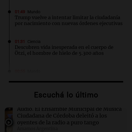
01:49
Mundo
Trump vuelve a intentar limitar la ciudadanía
por nacimiento con nuevas órdenes ejecutivas
01:31
Ciencia
Descubren vida inesperada en el cuerpo de
Ötzi, el hombre de hielo de 5.300 años
00:55
Mundo
China se prepara para el tifón Dolphin; cierran
escuelas y actividades turísticas en varias
provincias
Escuchá lo último
00:32
Clima
Audio.
El Ensamble Municipal de Música
Clima en Salta: cómo estará el tiempo este
Ciudadana de Córdoba deleitó a los
sábado 8 de agosto
oyentes de la radio a puro tango
Amamos Argentina