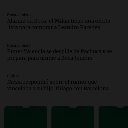
Episodios
Audio.
"Algo pasó al aterrizar": dudas
Boca Juniors
Alarma en Boca: el Milan tiene una oferta
sobre la muerte del kitesurfista en
lista para comprar a Leandro Paredes
Santa Fe.
Noticias Rosario
Episodios
Boca Juniors
Audio.
José Roccuzzo, cortes de carne y
Enner Valencia se despide de Pachuca y se
compras de Antonella: bromas en
prepara para unirse a Boca Juniors
Rosario.
Ahora país
Episodios
Fútbol
Messi respondió sobre el rumor que
Audio.
José Roccuzzo, cortes de carne y
vinculaba a su hijo Thiago con Barcelona
compras de Antonella: bromas en
Rosario.
Viva la Radio Rosario
Episodios
Audio.
Luciano Cáceres llega a Córdoba a
presentar “Paraíso”, una obra que