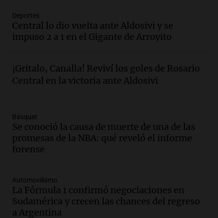
Audio.
Río Gallegos reporta frío extremo
Deportes
y llega avión para escuelas de la décima
Central lo dio vuelta ante Aldosivi y se
brigada aérea
impuso 2 a 1 en el Gigante de Arroyito
Panorama Federal
Episodios
Audio.
La justicia reconoce al COVID
¡Gritalo, Canalla! Reviví los goles de Rosario
como enfermedad laboral tras la muerte
Central en la victoria ante Aldosivi
de un docente
Panorama Federal
Episodios
Básquet
Audio.
Aumento de tarifas de luz en San
Se conoció la causa de muerte de una de las
Luis a partir de agosto por nueva
promesas de la NBA: qué reveló el informe
regulación de la energía
forense
Panorama Federal
Episodios
Automovilismo
Audio.
Gabriela Irrazábal: “Un 35,5% de
La Fórmula 1 confirmó negociaciones en
la población del país fue a templos a
Sudamérica y crecen las chances del regreso
buscar ayuda el último año”
a Argentina
La Argentina, hoy