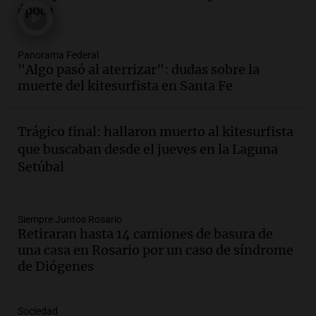
época
Panorama Federal
Episodios
Audio.
Villa María presenta nuevos
Panorama Federal
edificios y proyecta una casa del
"Algo pasó al aterrizar": dudas sobre la
estudiante con 48 municipios
muerte del kitesurfista en Santa Fe
involucrados
Panorama Federal
Episodios
Trágico final: hallaron muerto al kitesurfista
Audio.
1° gol de Rosario Central a
que buscaban desde el jueves en la Laguna
Aldosivi (Zalazar en contra) - relato
Setúbal
Gato Greco
Deportes Rosario
Episodios
Audio.
Recomendaciones de vino
Siempre Juntos Rosario
Retiraran hasta 14 camiones de basura de
bonarda para disfrutar el fin de semana
una casa en Rosario por un caso de síndrome
en Mendoza
de Diógenes
Panorama Federal
Episodios
Audio.
Mañana inicia la gran exposición
Sociedad