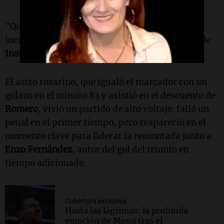
"Qué locura lo de hoy, otra vez… este grupo es
increíble", agregó el número diez en su cuenta de
Instagram
.
El astro rosarino, que igualó el marcador con un
golazo en el minuto 83 y asistió en el descuento de
Romero
, vivió un partido de alto voltaje: falló un
penal en el primer tiempo, pero reapareció en el
momento clave para liderar la remontada junto a
Enzo Fernández
, autor del gol del triunfo en
tiempo adicionado.
Cobertura exclusiva
Hasta las lágrimas: la profunda
emoción de Messi tras el