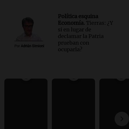
Política esquina
Economía.
Tierras: ¿Y
si en lugar de
declamar la Patria
prueban con
Por
Adrián Simioni
ocuparla?