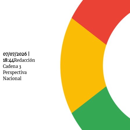
Notas
s
Notas
La Sole en
ial
Mundial 2026
Cadena 3
07/07/2026 |
18:44
Redacción
Cadena 3
Perspectiva
Nacional