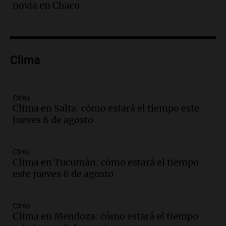
Episodios
novia en Chaco
Audio.
Tormentas y vientos intensos
afectan Santa Fe: recomendaciones para
los vecinos
Noticias
Clima
Episodios
Audio.
Ráfagas de viento fuertes
generan inconvenientes en Córdoba: un
Clima
árbol obstaculiza avenidas
Clima en Salta: cómo estará el tiempo este
Noticias
jueves 6 de agosto
Episodios
Audio.
A 13 años de Salta 2141,
familiares mantienen vivo el reclamo de
Clima
memoria y justicia
Clima en Tucumán: cómo estará el tiempo
Noticias Rosario
este jueves 6 de agosto
Episodios
Audio.
Los trabajadores de la Unión
Obrera Metalúrgica advierten sobre
Clima
pérdida de empleos en la industria
Clima en Mendoza: cómo estará el tiempo