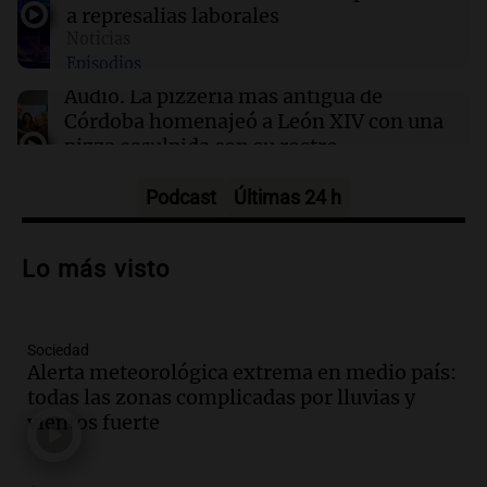
a represalias laborales
Noticias
11:17
Mundo
Episodios
Renuncia del profesor negro más joven de
Cambridge tras acusaciones de plagio y dudas
Audio.
La pizzería más antigua de
sobre sus credenciales
Córdoba homenajeó a León XIV con una
pizza esculpida con su rostro
Radioinforme 3
Episodios
Podcast
Últimas 24 h
Audio.
A 13 años de Salta 2141,
familiares mantienen vivo el reclamo de
Lo más visto
memoria y justicia
Noticias Rosario
Episodios
Sociedad
Audio.
Trasladaron a Cantero a una
Alerta meteorológica extrema en medio país:
cárcel federal de máxima seguridad:
todas las zonas complicadas por lluvias y
"Buscamos evitar que dirija delitos"
vientos fuerte
Noticias Rosario
Episodios