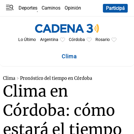
Deportes
Caminos
Opinión
Participá
Programas
Últimas coberturas
Últimas 24 h
En YouTube
Clima
Horóscopo
Lo Último
Argentina
Córdoba
Rosario
Clima
Clima
Pronóstico del tiempo en Córdoba
Clima en
Córdoba: cómo
estará el tiempo