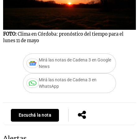
Notas
s
Notas
FOTO:
Clima en Córdoba: pronóstico del tiempo para el
La Sole en
lunes 11 de mayo
ial
Mundial 2026
Cadena 3
Mirá las notas de Cadena 3 en Google
News
Mirá las notas de Cadena 3 en
WhatsApp
Escuchá la nota
Alertas