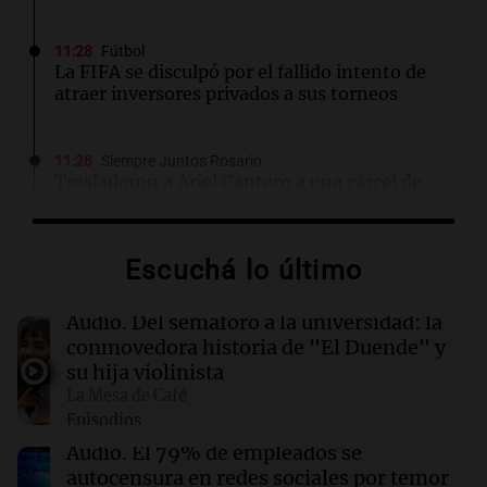
11:28
Fútbol
La FIFA se disculpó por el fallido intento de
atraer inversores privados a sus torneos
11:28
Siempre Juntos Rosario
Trasladaron a Ariel Cantero a una cárcel de
máxima seguridad: "Buscamos evitar que
dirija delitos"
Escuchá lo último
11:28
Deportes
Facundo Campazzo sorprende en Córdoba al
Audio.
Del semáforo a la universidad: la
unirse a un picado con jóvenes en la calle
conmovedora historia de "El Duende" y
su hija violinista
La Mesa de Café
11:19
Mundo
Episodios
Incendio consume 60 hectáreas en el Parque
Nacional Bromo Tengger Semeru de
Audio.
El 79% de empleados se
Indonesia
autocensura en redes sociales por temor