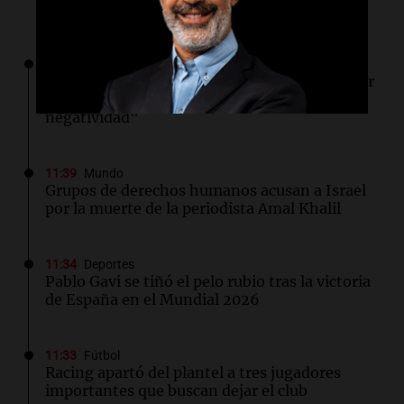
Lo último
11:41
Fútbol
La revelación de Juan Foyth tras volver a jugar
luego de su grave lesión: "Era todo
negatividad"
11:39
Mundo
Grupos de derechos humanos acusan a Israel
por la muerte de la periodista Amal Khalil
11:34
Deportes
Pablo Gavi se tiñó el pelo rubio tras la victoria
de España en el Mundial 2026
11:33
Fútbol
Racing apartó del plantel a tres jugadores
importantes que buscan dejar el club