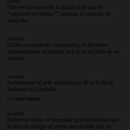
Audio.
Senado debatirá proyecto de
Juntos
propiedad privada sin controvertido
Giro en la causa de la mujer a la que le
capítulo de tierras hoy a las 14 horas
“explotó el celular”: acusan al marido de
Noticias
matarla
Episodios
Audio.
Asesinan a influencer mexicano
Sociedad
César Gastelum durante transmisión en
Quién es Gerardo Gasparutti, el docente
vivo en Culiacán, Sinaloa
universitario detenido por el femicidio de su
Panorama Federal
esposa
Episodios
Audio.
Detienen al esposo de mujer que
falleció tras supuesta explosión de
Sociedad
Detuvieron al jefe antidrogas de la Policía
celular en Córdoba
Federal en Córdoba
Noticias
Episodios
Por
Juan Federico
Audio.
El Vaticano expresa su apoyo a
madres buscadoras en México en medio
Sociedad
de crisis de desapariciones
Estremecedor: el mensaje premonitorio que
Panorama Federal
le dio un amigo al joven asesinado por su