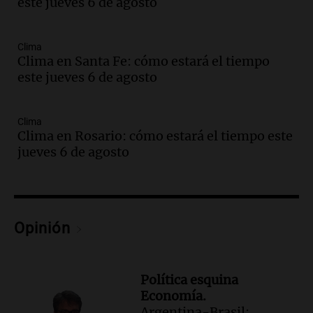
metalúrgica
este jueves 6 de agosto
Panorama Federal
Episodios
Audio.
El Senado debate proyecto de
Clima
propiedad privada sin capítulo de tierras
Clima en Santa Fe: cómo estará el tiempo
desde las 14 horas
este jueves 6 de agosto
Panorama Federal
Episodios
Clima
Audio.
Giro en la causa de la mujer a la
Clima en Rosario: cómo estará el tiempo este
que le “explotó el celular”: acusan al
jueves 6 de agosto
marido de matarla
Juntos
Episodios
Audio.
Continúan las declaraciones en el
Opinión
juicio a Óscar González por el accidente
en las altas cumbres
Panorama Federal
Episodios
Política esquina
Economía.
Audio.
Córdoba enfrenta fuertes vientos
Argentina-Brasil:
que afectan diversas actividades locales,