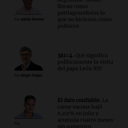
lloran como
según Barrionuevo
patriagrandistas lo
Noticias
que no hicieron como
Episodios
Por
Adrián Simioni
politicos
Audio.
Sanctions for Lawyer Diego
Javier Chacón: Detained Again After
Attending World Cup
Panorama Federal
Episodios
3x1=4.
Qué significa
Audio.
Embajada china en Argentina
políticamente la visita
repudia amenazas de EE. UU. y exige
del papa León XIV
respeto a la soberanía nacional
Por
Sergio Suppo
Noticias
Episodios
Audio.
Suspenden viaje a Catamarca por
El dato confiable.
La
alerta meteorológico de ministros
carne vacuna bajó
Santini y Caputo
0,02% en julio y
Panorama Federal
acumula cuatro meses
Episodios
Por
sin aumentos